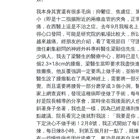
我本身其實還有很多毛病：抑鬱症、焦慮症、
小（即是十二指腸附近的兩條血管的夾角，正常
痛，在西醫上這是不治之症。去年9月我報名上
得心口發悶，可能是研究院的氣場比較大，所
越來越痛。經朋友的介紹，看了電視節目「守護
擔任劇集顧問的神經外科專科醫生梁顯信先生
少病人。我去了梁醫生的醫療中心，那時已是1
個2.3×1.8cm的腫瘤。梁醫生當即要求我
致癱瘓。他反覆強調一定要馬上做手術，並吩咐
醫生說了腫瘤黏在了馬尾神經上，需要將一部
覺。而且還要將腰骨一部分磨穿成３個小洞。
家上網查資料，發現這種病即使做了手術，每年
好是院長輔導的分享會，當時坐在我後面的人
斜著身子坐著，我也是一樣，因為已經是痛到
點建議。院長看完之後就對我說：「我要是你
下定決心不做手術！2月8號，我正式開始了每
煉，每日煉8小時。到第五個月好一點了，就煉
有一些慢性病也因此痊癒了。氣功是很有自主