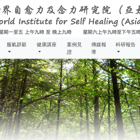
服氣辟穀
健康講座
案例見
傳媒報
科研報告
證
導