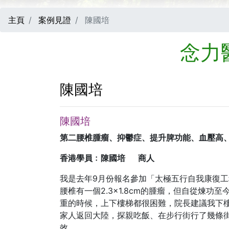
主頁
案例見證
陳國培
念力
陳國培
陳國培
第二腰椎腫瘤、抑鬱症、提升脾功能、血壓高
香港學員﹕陳國培
商人
我是去年9月份報名參加「太極五行自我康復工
腰椎有一個2.3×1.8cm的腫瘤，但自從煉
重的時候，上下樓梯都很困難，院長建議我下
家人返回大陸，探親吃飯、在步行街行了幾條
效。