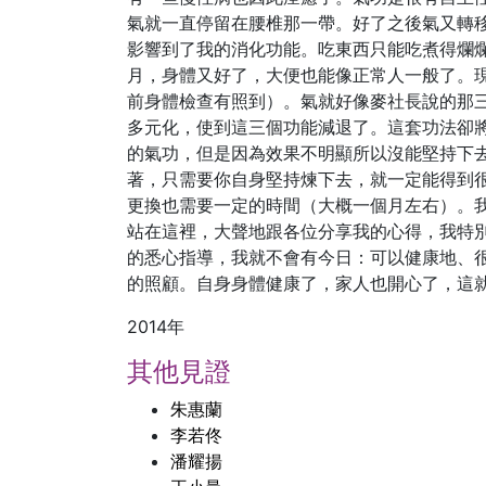
氣就一直停留在腰椎那一帶。好了之後氣又轉
影響到了我的消化功能。吃東西只能吃煮得爛
月，身體又好了，大便也能像正常人一般了。
前身體檢查有照到）。氣就好像麥社長說的那
多元化，使到這三個功能減退了。這套功法卻
的氣功，但是因為效果不明顯所以沒能堅持下
著，只需要你自身堅持煉下去，就一定能得到
更換也需要一定的時間（大概一個月左右）。
站在這裡，大聲地跟各位分享我的心得，我特
的悉心指導，我就不會有今日：可以健康地、
的照顧。自身身體健康了，家人也開心了，這
2014年
其他見證
朱惠蘭
李若佟
潘耀揚