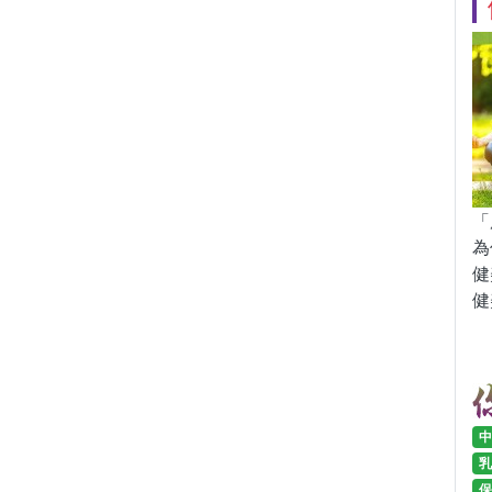
「
為
健
健
中
乳
保