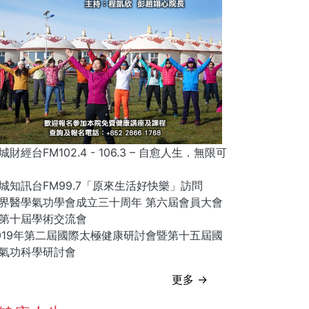
城財經台FM102.4 - 106.3 – 自愈人生．無限可
城知訊台FM99.7「原來生活好快樂」訪問
界醫學氣功學會成立三十周年 第六屆會員大會
第十屆學術交流會
019年第二屆國際太極健康研討會暨第十五屆國
氣功科學研討會
更多 →