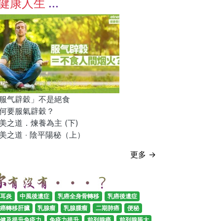
健康人生
服气辟穀」不是絕食
何要服氣辟穀？
美之道．煉養為主 (下)
美之道 ‧ 陰平陽秘（上）
更多 →
耳炎
中風後遺症
乳癌全身骨轉移
乳癌後遺症
癌轉移肝臟
乳腺瘤
乳腺腫瘤
二期肺癌
便秘
健及提升免疫力
免疫力提升
前列腺癌
前列腺脹大