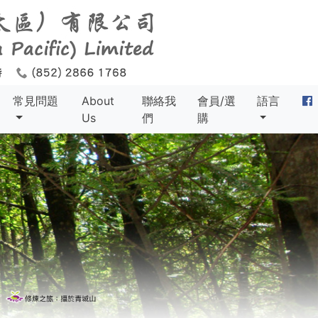
常見問題
About
聯絡我
會員/選
語言
Us
們
購