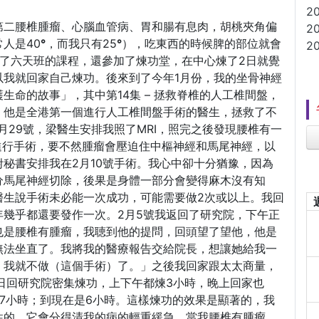
2
第二腰椎腫瘤、心腦血管病、胃和腸有息肉，胡桃夾角偏
2
人是40
°
，而我只有25
°
），吃東西的時候脾的部位就會
2
了六天班的課程，還參加了煉功堂，在中心煉了2日就覺
以我就回家自己煉功。後來到了今年1月份，我的坐骨神經
生命的故事」，其中第14集 – 拯救脊椎的人工椎間盤，
，他是全港第一個進行人工椎間盤手術的醫生，拯救了不
月29號，梁醫生安排我照了MRI，照完之後發現腰椎有一
盡快進行手術，要不然腫瘤會壓迫住中樞神經和馬尾神經，以
秘書安排我在2月10號手術。我心中卻十分猶豫，因為
分馬尾神經切除，後果是身體一部分會變得麻木沒有知
醫生說手術未必能一次成功，可能需要做2次或以上。我回
幾乎都還要發作一次。2月5號我返回了研究院，下午正
也是腰椎有腫瘤，我聴到他的提問，回頭望了望他，他是
無法坐直了。我將我的醫療報告交給院長，想讓她給我一
，我就不做（這個手術）了。」之後我回家跟太太商量，
日回研究院密集煉功，上下午都煉3小時，晚上回家也
7小時；到現在是6小時。這樣煉功的效果是顯著的，我
性的，它會分得清我的病的輕重緩急，當我腰椎有腫瘤，