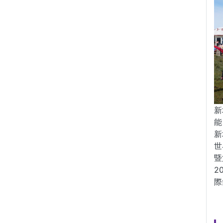
新
能
新
世
暨
2
際