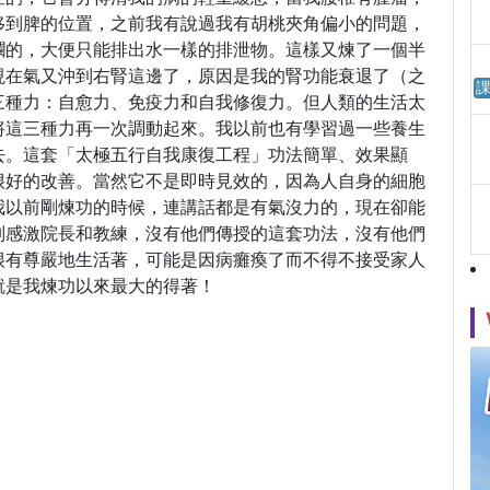
移到脾的位置，之前我有說過我有胡桃夾角偏小的問題，
爛的，大便只能排出水一樣的排泄物。這樣又煉了一個半
現在氣又沖到右腎這邊了，原因是我的腎功能衰退了（之
課
三種力：自愈力、免疫力和自我修復力。但人類的生活太
將這三種力再一次調動起來。我以前也有學習過一些養生
去。這套「太極五行自我康復工程」功法簡單、效果顯
很好的改善。當然它不是即時見效的，因為人自身的細胞
我以前剛煉功的時候，連講話都是有氣沒力的，現在卻能
別感激院長和教練，沒有他們傳授的這套功法，沒有他們
很有尊嚴地生活著，可能是因病癱瘓了而不得不接受家人
就是我煉功以來最大的得著！