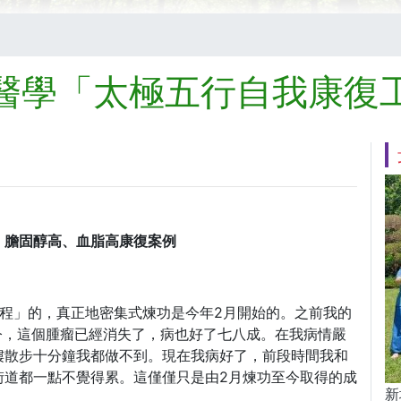
醫學「太極五行自我康復
、膽固醇高、血脂高康復案例
程」的，真正地密集式煉功是今年2月開始的。之前我的
功至今，這個腫瘤已經消失了，病也好了七八成。在我病情嚴
樓散步十分鐘我都做不到。現在我病好了，前段時間我和
街道都一點不覺得累。這僅僅只是由2月煉功至今取得的成
新