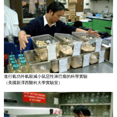
進行氣功外氣殺滅小鼠惡性淋巴瘤的科學實驗
（美國新澤西醫科大學實驗室）