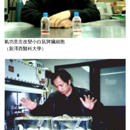
氣功意念改變小白鼠脾臟細胞
（新澤西醫科大學）