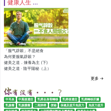
健康人生
「服气辟穀」不是絕食
為何要服氣辟穀？
健美之道．煉養為主 (下)
健美之道 ‧ 陰平陽秘（上）
更多 →
中耳炎
中風後遺症
乳癌全身骨轉移
乳癌後遺症
乳癌轉移肝臟
乳腺瘤
乳腺腫瘤
二期肺癌
便秘
保健及提升免疫力
免疫力提升