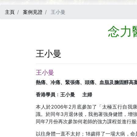
主頁
案例見證
王小曼
念力
王小曼
王小曼
熱痛、冷痛、緊張痛、頭痛、血脂及膽固醇高
香港學員﹕王小曼 主婦
本人於2006年2月底參加了「太極五行自
識。於同年3月退休後，我抱著強身健體，增
同年7月份再次參加何老師的強力課程並進行服
以往身體一直不太好；18歲得了一場大病，