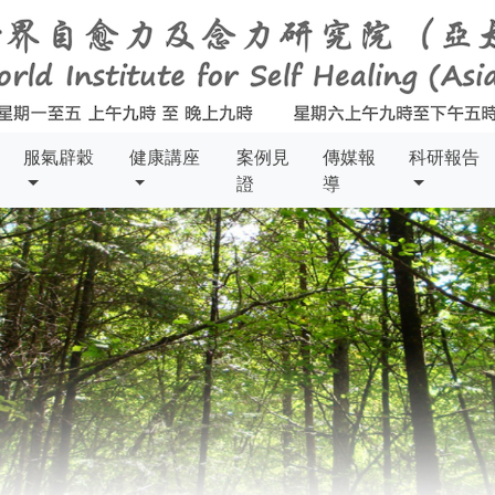
服氣辟穀
健康講座
案例見
傳媒報
科研報告
證
導