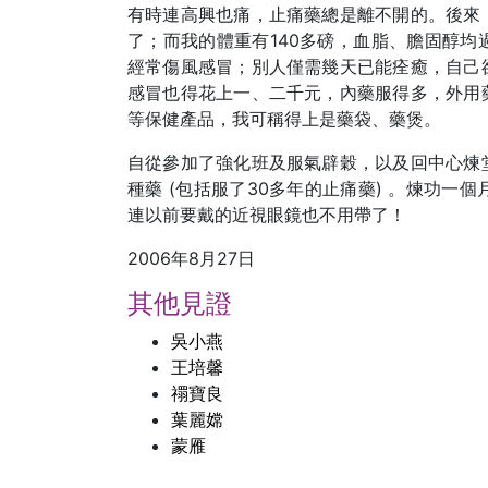
有時連高興也痛，止痛藥總是離不開的。後來
了；而我的體重有140多磅，血脂、膽固醇
經常傷風感冒；別人僅需幾天已能痊癒，自己
感冒也得花上一、二千元，內藥服得多，外用
等保健產品，我可稱得上是藥袋、藥煲。
自從參加了強化班及服氣辟穀，以及回中心煉
種藥 (包括服了30多年的止痛藥) 。煉功一
連以前要戴的近視眼鏡也不用帶了！
2006年8月27日
其他見證
吳小燕
王培馨
禤寶良
葉麗嫦
蒙雁