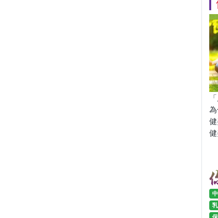
「
為
健
健
中
乳
保