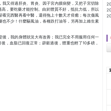
，我又得過肝炎、胃炎、因子宮內膜病變，又把子宮切除
2
均過高，要吃藥才能控制。由於體質不好，抵抗力低，所以
2
卻看完西醫再看中醫，還得拖上十數天才痊癒；每次傷風
2
藥也不少！什麼驅風油，各種跌打油等，另再加上維生素
堂後，我的身體狀況大有改善；我已完全不用服用任何一
個月後，血脂已回復正常；辟穀過後，體重也輕了10多磅，