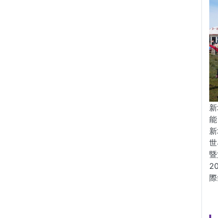
新
能
新
世
暨
2
際