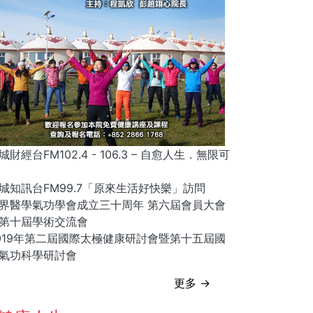
城財經台FM102.4 - 106.3 – 自愈人生．無限可
城知訊台FM99.7「原來生活好快樂」訪問
界醫學氣功學會成立三十周年 第六屆會員大會
第十屆學術交流會
019年第二屆國際太極健康研討會暨第十五屆國
氣功科學研討會
更多 →