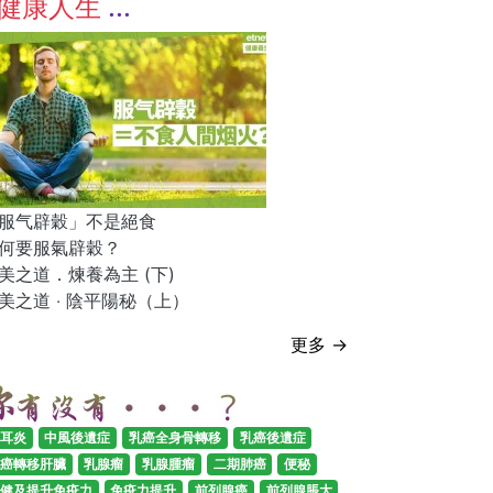
健康人生
服气辟穀」不是絕食
何要服氣辟穀？
美之道．煉養為主 (下)
美之道 ‧ 陰平陽秘（上）
更多 →
耳炎
中風後遺症
乳癌全身骨轉移
乳癌後遺症
癌轉移肝臟
乳腺瘤
乳腺腫瘤
二期肺癌
便秘
健及提升免疫力
免疫力提升
前列腺癌
前列腺脹大