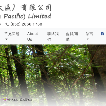
常見問題
About
聯絡我
會員/選
語言
Us
們
購