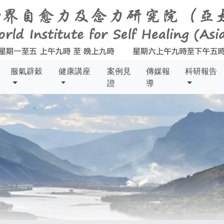
服氣辟穀
健康講座
案例見
傳媒報
科研報告
證
導