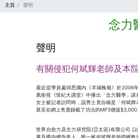
主頁
聲明
念力
聲明
有關侵犯何斌輝老師及本
最近從學員處得悉國內《羊城晚報》於2006
凰衛視《世紀大講堂》中播出「念力醫學」講
女士被記者訪問時，該男士竟自稱是「何斌輝
甚至在網上售賣錄載了功法的MP3價值$3,000
世界自愈力及念力研究院(亞太區)有限公司 [
書及國內總負責人，唯一被何斌輝老師授權教