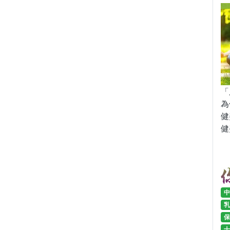
「
為
健
健
中
乳
保
十