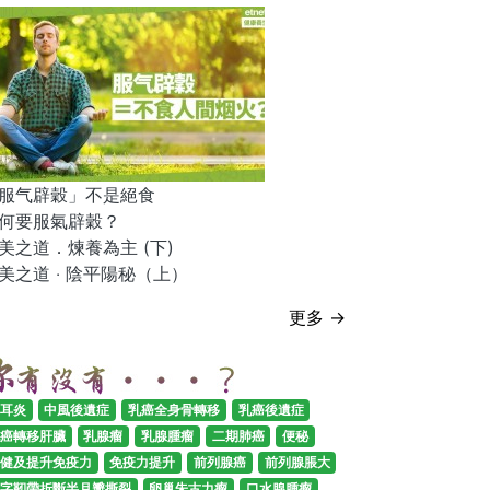
服气辟穀」不是絕食
何要服氣辟穀？
美之道．煉養為主 (下)
美之道 ‧ 陰平陽秘（上）
更多 →
耳炎
中風後遺症
乳癌全身骨轉移
乳癌後遺症
癌轉移肝臟
乳腺瘤
乳腺腫瘤
二期肺癌
便秘
健及提升免疫力
免疫力提升
前列腺癌
前列腺脹大
字靭帶折斷半月瓣撕裂
卵巢朱古力瘤
口水腺腫瘤