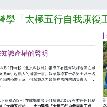
醫學「太極五行自我康復
院知識產權的聲明
年6月2日轉載《北京科技報》報導了有關何斌輝老師在鳯
座後而引起頗大的迴響一事。報章報導有一名男士及一名
老師的秘書」及「何斌輝念力醫學在國內的總負責人」，
。
新
以下簡稱WISH] 在此鄭重聲明何斌輝老師沒有委任任何秘
2
授
「太極五行功」、念力醫學「太極五行自我康復工程」