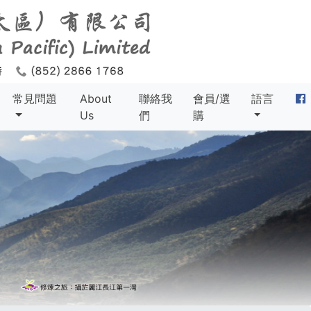
常見問題
About
聯絡我
會員/選
語言
Us
們
購