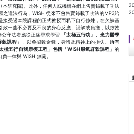
2
SH (本研究院)。此外，任何人或機構在網上售賣錄載了功法
2
之違法行為，WISH 從來不會售賣錄載了功法的MP3給
不是接受過本院課程的正式教授而私下自行修煉，在欠缺基
引致一些不必要及不良的身心反應、誤解或負擔，以致效
及奉公守法者應從正途尋求學習
「太極五行功」、念力醫學
辟穀課程」
，以免招致金錢，身體及精神上的損失。所有
太極五行自我康復工程」包括「WISH服氣辟穀課程」
的
負一律與 WISH 無關。