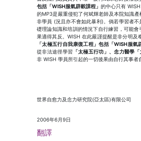
包括「WISH服氣辟穀課程」
的中心只有 WI
的MP3是嚴重侵犯了何斌輝老師及本院知識產權
非學員 (況且亦不會如此暴利)。倘若學習者
礎理論知識和培訓的情況下自行練習，可能會
果適得其反。WISH 在此嚴謹提醒是非分明
「太極五行自我康復工程」包括「WISH服氣
從非法途徑學習
「太極五行功」、念力醫學「
非 WISH 學員所引起的一切後果由自行其事者自
世界自愈力及念力研究院(亞太區)有限公司
2006年6月9日
翻譯