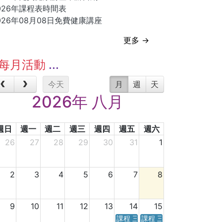
026年課程表時間表
026年08月08日免費健康講座
更多 →
每月活動
今天
月
週
天
2026年 八月
週日
週一
週二
週三
週四
週五
週六
26
27
28
29
30
31
1
2
3
4
5
6
7
8
9
10
11
12
13
14
15
課程 三天／六天 時間表
課程 三天／六天 時間表