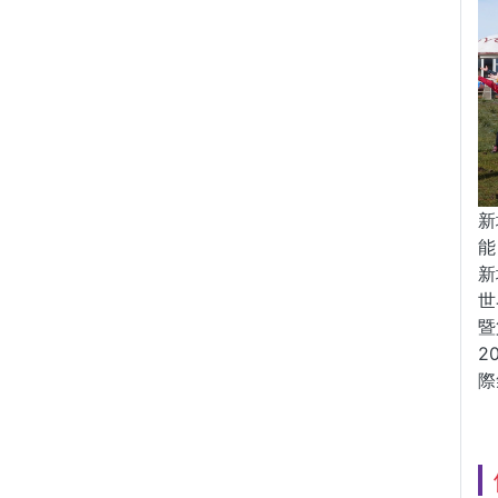
新
能
新
世
暨
2
際