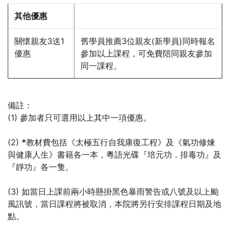
其他優惠
關懷親友3送1
舊學員推薦3位親友(新學員)同時報名
優惠
參加以上課程，可免費陪同親友參加
同一課程。
備註：
(1) 參加者只可選用以上其中一項優惠。
(2)
*
教材費包括《太極五行自我康復工程》及《氣功修煉
與健康人生》書籍各一本，粵語光碟『培元功．排毒功』及
『靜功』各一隻。
(3) 如當日上課前兩小時懸掛黑色暴雨警告或八號及以上颱
風訊號，當日課程將被取消，本院將另行安排課程日期及地
點。