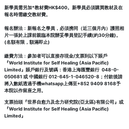
新學員需另加*教材費HK$400。新學員必須購買教材及在
報名時需繳交教材費。
報名辦法﹕新報名之學員，必須携同（近三個月內）護照相
片一張於上課前親臨本院辦妥學員登記手續(約30分鐘)。
(名額有限，額滿即止)
繳費方法﹕參加者可以直接存現金/支票到以下賬戶
『World Institute for Self Healing (Asia Pacific)
Limited』賬戶銀行及號碼：香港上海匯豐銀行 048-0-
050681 或 中國銀行 012-645-1-046520-8；付款後請
將入數紙透過手機whatsapp上傳至+852 9409 8168予
本院以作留座之用。
支票抬頭『世界自愈力及念力研究院(亞太區)有限公司』或
『World Institute for Self Healing (Asia Pacific)
Limited』