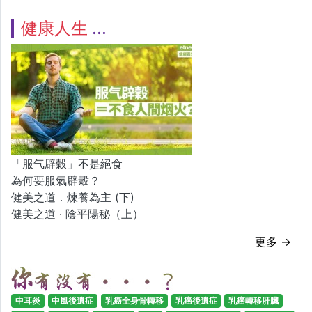
健康人生
「服气辟穀」不是絕食
為何要服氣辟穀？
健美之道．煉養為主 (下)
健美之道 ‧ 陰平陽秘（上）
更多 →
中耳炎
中風後遺症
乳癌全身骨轉移
乳癌後遺症
乳癌轉移肝臟