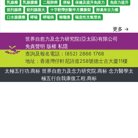
乳腺瘤
乳腺腫瘤
二期肺癌
便秘
保健及提升免疫力
免疫力提升
前列腺癌
前列腺脹大
十字靭帶折斷半月瓣撕裂
卵巢朱古力瘤
口水腺腫瘤
哮喘
哮喘病
喉嚨痛
喘息性支氣管炎
更多 →
世界自愈力及念力研究院(亞太區)有限公司
免責聲明
版權
私隱
查詢及報名電話：(852) 2866 1768
地址：香港灣仔軒尼詩道258號德士古大廈11樓
太極五行功.商标 世界自愈力及念力研究院.商标 念力醫學太
極五行自我康復工程.商标