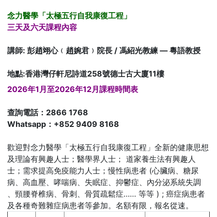
念力醫學「太極五行自我康復工程」
三天及六天課程內容
講師: 彭趙翊心﹙趙婉君﹚院長 / 馮紹光教練 — 粵語教授
地點:香港灣仔軒尼詩道258號德士古大廈11樓
2026年1月至2026年12月課程時間表
查詢電話：2866 1768
Whatsapp：+852 9409 8168
歡迎對念力醫學「太極五行自我康復工程」全新的健康思想
及理論有興趣人士；醫學界人士； 道家養生法有興趣人
士；需求提高免疫能力人士；慢性病患者 (心臟病、糖尿
病、高血壓、哮喘病、失眠症、抑鬱症、內分泌系統失調
、頸腰脊椎病、骨刺、骨質疏鬆症…… 等等 ) ; 癌症病患者
及各種奇難雜症病患者等參加。名額有限，報名從速。