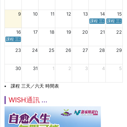
9
10
11
12
13
14
15
課程 三天／六天 時
課程 三天
16
17
18
19
20
21
22
課程 三天／六天 時間表
23
24
25
26
27
28
29
30
31
1
2
3
4
5
課程 三天／六天 時間表
WISH通訊