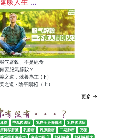
健康人生
服气辟穀」不是絕食
何要服氣辟穀？
美之道．煉養為主 (下)
美之道 ‧ 陰平陽秘（上）
更多 →
耳炎
中風後遺症
乳癌全身骨轉移
乳癌後遺症
癌轉移肝臟
乳腺瘤
乳腺腫瘤
二期肺癌
便秘
健及提升免疫力
免疫力提升
前列腺癌
前列腺脹大