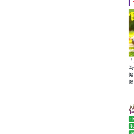
「
為
健
健
中
乳
保