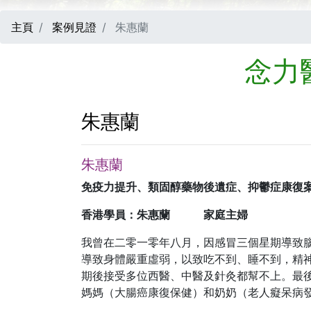
主頁
案例見證
朱惠蘭
念力
朱惠蘭
朱惠蘭
免疫力提升、類固醇藥物後遺症、抑鬱症康復
香港學員：朱惠蘭
家庭主婦
我曾在二零一零年八月，因感冒三個星期導致
導致身體嚴重虛弱，以致吃不到、睡不到，精
期後接受多位西醫、中醫及針灸都幫不上。最
媽媽（大腸癌康復保健）和奶奶（老人癡呆病發