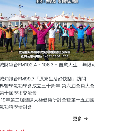
城財經台FM102.4 - 106.3 – 自愈人生．無限可
城知訊台FM99.7「原來生活好快樂」訪問
界醫學氣功學會成立三十周年 第六屆會員大會
第十屆學術交流會
019年第二屆國際太極健康研討會暨第十五屆國
氣功科學研討會
更多 →