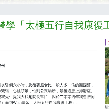
醫學「太極五行自我康復
案例
腦炎昏倒六小時，及後要服食比一般人多一倍的類固醇，
神緊張、心跳頭暈，怕到公眾場所，最後還患上抑鬱症。
後我先生提我去找趙院長幫忙，因於二零零四年我曾陪同
）而到Wish學習「太極五行自我康復工程」。
新