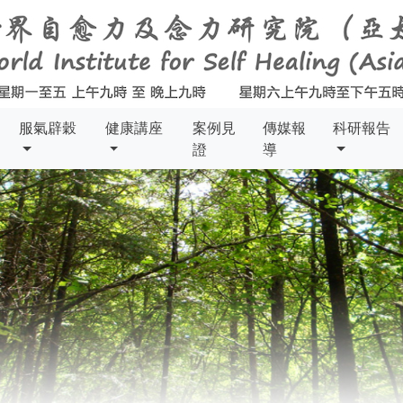
服氣辟穀
健康講座
案例見
傳媒報
科研報告
證
導