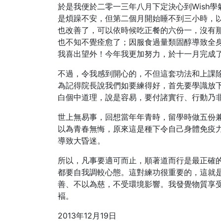
於是我便於二零一三年八月下定決心到Wish
是煩躁不安，但第二個月開始睡不到三小時，
也改善了，可以依時候吃正餐的六份一，沒有
也不知不覺痊愈了；因服食過量類固醇導致全
我喜出望外！今年我更加努力，於十一月完成
不過，令我感到開心的，不但這套功法和上課
為記得院長說我們如要練得好，首先要學識放
白個中道理，說是容易，要付諸實行、行動乃
世上無易事，回想當年年青時，留學時做五份
以為青春無悔，原來這是種下令自己身體免疫
導致大昏迷。
所以，凡事要適可而止，順著道而行是最正確
都要自我調較心態。這對練功很重要的，這就
善、不以為慈，不受環境影響。我發覺物質享
褔。
2013年12月19日