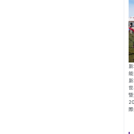
新
能
新
世
暨
2
際