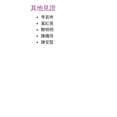
其他見證
李若佟
葉紅英
鄭明明
陳國培
陳安賢