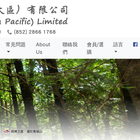
常見問題
About
聯絡我
會員/選
語言
Us
們
購