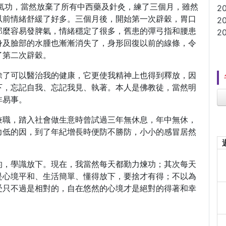
學氣功，當然放棄了所有中西藥及針灸，練了三個月，雖然
2
以前情緒舒緩了好多。三個月後，開始第一次辟穀，胃口
2
那麼容易發脾氣，情緒穩定了很多，舊患的彈弓指和腰患
2
身及臉部的水腫也漸漸消失了，身形回復以前的線條，令
了第二次辟穀。
除了可以醫治我的健康，它更使我精神上也得到釋放，因
下，忘記自我、忘記我見、執著。本人是佛教徒，當然明
非易事。
兼職，踏入社會做生意時曾試過三年無休息，年中無休，
力低的因，到了年紀增長時便防不勝防，小小的感冒居然
的，學識放下。現在，我當然每天都勤力煉功；其次每天
是心境平和、生活簡單、懂得放下，要捨才有得；不以為
受只不過是相對的，自在悠然的心境才是絕對的得著和幸