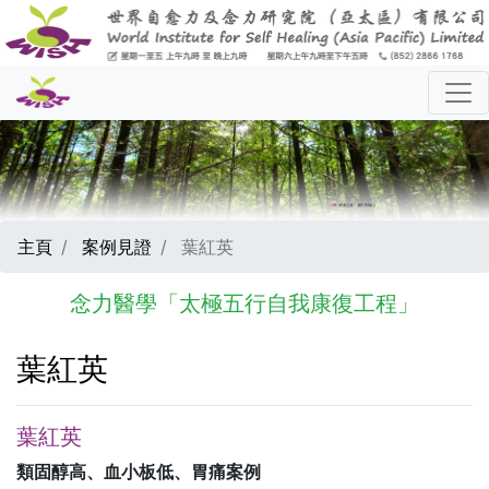
主頁
案例見證
葉紅英
念力醫學「太極五行自我康復工程」
葉紅英
葉紅英
類固醇高、血小板低、胃痛案例