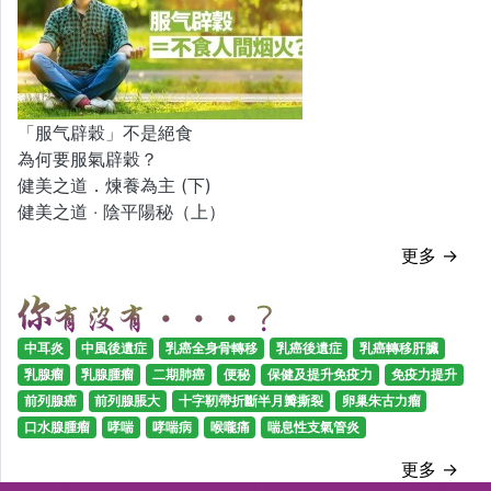
「服气辟穀」不是絕食
為何要服氣辟穀？
健美之道．煉養為主 (下)
健美之道 ‧ 陰平陽秘（上）
更多 →
中耳炎
中風後遺症
乳癌全身骨轉移
乳癌後遺症
乳癌轉移肝臟
乳腺瘤
乳腺腫瘤
二期肺癌
便秘
保健及提升免疫力
免疫力提升
前列腺癌
前列腺脹大
十字靭帶折斷半月瓣撕裂
卵巢朱古力瘤
口水腺腫瘤
哮喘
哮喘病
喉嚨痛
喘息性支氣管炎
更多 →