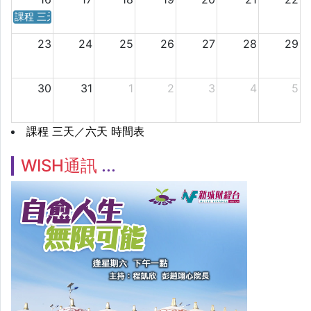
課程 三天／六天 時間表
23
24
25
26
27
28
29
30
31
1
2
3
4
5
課程 三天／六天 時間表
WISH通訊