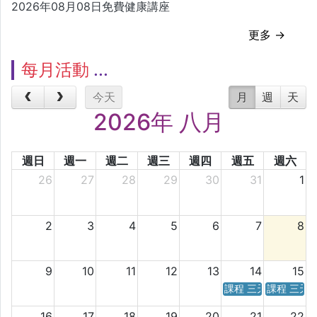
2026年08月08日免費健康講座
更多 →
每月活動
今天
月
週
天
2026年 八月
週日
週一
週二
週三
週四
週五
週六
26
27
28
29
30
31
1
2
3
4
5
6
7
8
9
10
11
12
13
14
15
課程 三天／六天 時
課程 三天
16
17
18
19
20
21
22