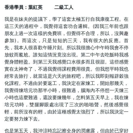
香港學員：葉紅英
二級工人
我是在妹夫的提議下，學了這套太極五行自我康復工程。在
這三天的過程中，我覺得這套功合邏輯。(因我三年前也跟
朋友上過一次這樣的免費班，但覺得不合理，所以，沒興趣
參加)。而這次，只是短短的三天，我有很大的反應。首
先，我本人很喜歡午睡片刻。所以我很擔心中午時我會不停
放蚊而尷尬。誰知這情況竟沒出現。第二中午去吃飯時我感
覺身體輕盈。到第三天我感覺口水很多而且很甜。這些感覺
實在太神奇了，不過我覺得課程費用很貴。但我想平時我也
經常去旅行，就當這是六天的旅程吧，所以我即刻報辟穀強
化課程。不過由於要返工，我決定在家煉工，開始那幾天，
我覺得煉培元功那半小時，很難過，腦海內不停想一天煉三
小時也這麼難過，還說要煉幾年，怎料第五天早上，我在煉
培元功時，雙腿腳眼處出現了三次的啪啪聲，然後感覺很
輕，前所沒有的輕，由於這種感覺太強烈了，所以我決定一
定要努力煉下去。
也是第五天，我沖涼時忘記擦全身的潤膚露，但由於已穿好