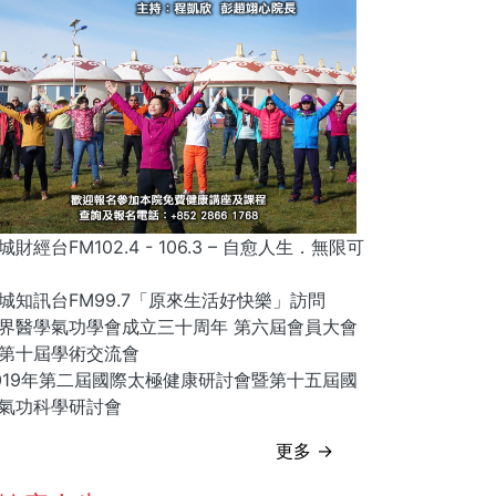
城財經台FM102.4 - 106.3 – 自愈人生．無限可
城知訊台FM99.7「原來生活好快樂」訪問
界醫學氣功學會成立三十周年 第六屆會員大會
第十屆學術交流會
019年第二屆國際太極健康研討會暨第十五屆國
氣功科學研討會
更多 →