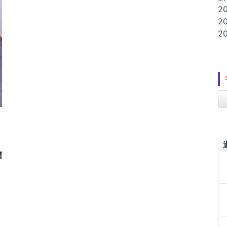
2
2
2
！