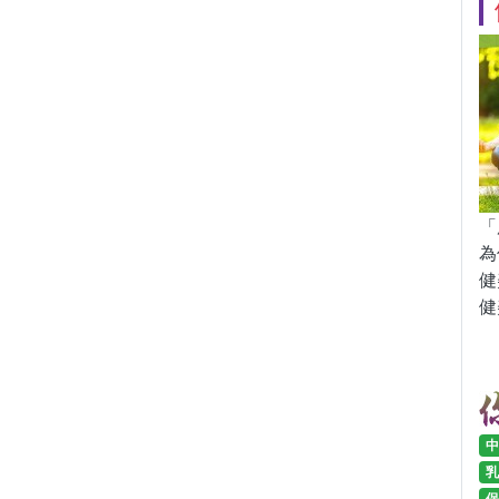
「
為
健
健
中
乳
保