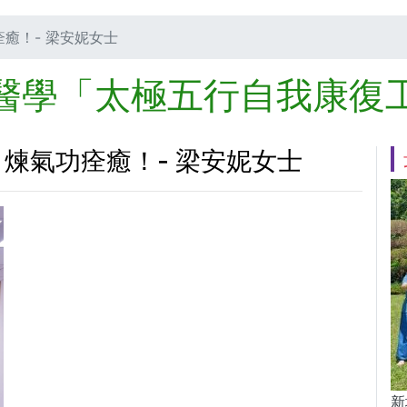
癒！- 梁安妮女士
醫學「太極五行自我康復
煉氣功痊癒！- 梁安妮女士
新