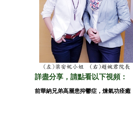
詳盡分享，請點看以下視頻：
前華納兄弟高層患抑鬱症，煉氣功痊癒