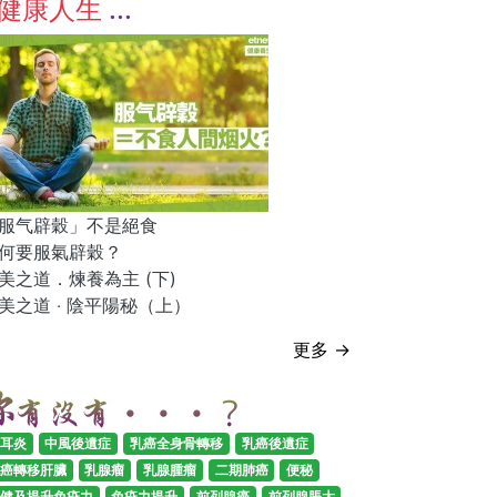
健康人生
服气辟穀」不是絕食
何要服氣辟穀？
美之道．煉養為主 (下)
美之道 ‧ 陰平陽秘（上）
更多 →
耳炎
中風後遺症
乳癌全身骨轉移
乳癌後遺症
癌轉移肝臟
乳腺瘤
乳腺腫瘤
二期肺癌
便秘
健及提升免疫力
免疫力提升
前列腺癌
前列腺脹大