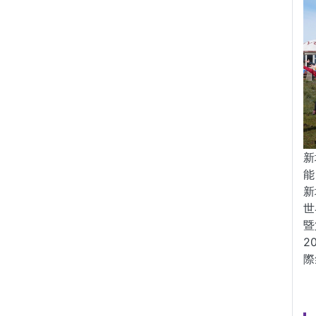
新
能
新
世
暨
2
際