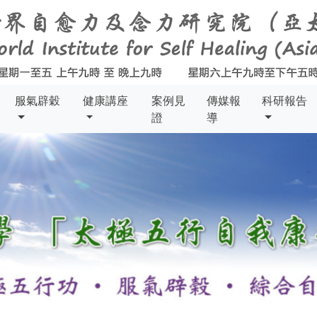
服氣辟穀
健康講座
案例見
傳媒報
科研報告
證
導