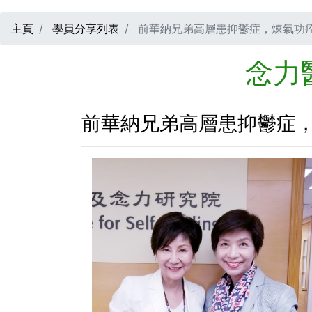
主頁
學員分享列表
前華納兄弟高層患抑鬱症，煉氣功痊
念力
前華納兄弟高層患抑鬱症，