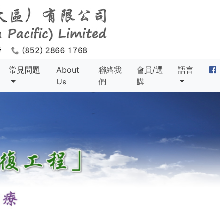
常見問題
About
聯絡我
會員/選
語言
Us
們
購