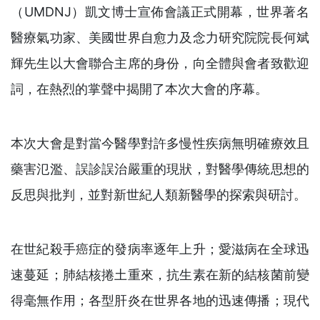
（UMDNJ）凱文博士宣佈會議正式開幕，世界著名
醫療氣功家、美國世界自愈力及念力研究院院長何斌
輝先生以大會聯合主席的身份，向全體與會者致歡迎
詞，在熱烈的掌聲中揭開了本次大會的序幕。
本次大會是對當今醫學對許多慢性疾病無明確療效且
藥害氾濫、誤診誤治嚴重的現狀，對醫學傳統思想的
反思與批判，並對新世紀人類新醫學的探索與研討。
在世紀殺手癌症的發病率逐年上升；愛滋病在全球迅
速蔓延；肺結核捲土重來，抗生素在新的結核菌前變
得毫無作用；各型肝炎在世界各地的迅速傳播；現代