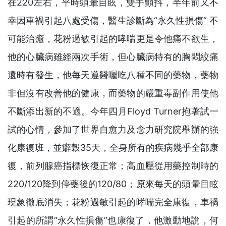
在220左右，平時頭暈目眩，雙手顫抖，半年前又不
幸因車禍引起八處受傷，醫生診斷為“永久性損傷” 不
可能治癒，花粉過敏引起的哮喘更是令他痛不欲生，
他的心臟病雖經兩次手術，但心臟病特有的胸悶絞痛
還時有發生，他每天遵醫囑吃八種不同的藥物，藥物
非但沒有改善他的健康，而藥物的嚴重毒副作用使他
不斷添出新的不適。今年四月Floyd Turner抱著試一
試的心情，參加了世界自愈力及念力研究院舉辦的強
化康復班，並癖穀35天，全身所有的疾病幾乎全部康
復，前列腺癌指標恢復正常；高血壓從用藥控制時的
220/120降到停藥後的120/80；原來每天的頭暈目眩
現象徹底消失；花粉過敏引起的哮喘完全康復，車禍
引起的所謂“永久性損傷”也康復了，他激動地說，何