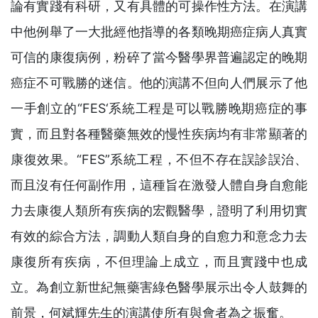
論有實踐有科研，又有具體的可操作性方法。在演講
中他例舉了一大批經他指導的各類晚期癌症病人真實
可信的康復病例，粉碎了當今醫學界普遍認定的晚期
癌症不可戰勝的迷信。他的演講不但向人們展示了他
一手創立的“FES‘系統工程是可以戰勝晚期癌症的事
實，而且對各種醫藥無效的慢性疾病均有非常顯著的
康復效果。“FES”系統工程，不但不存在誤診誤治、
而且沒有任何副作用，這種旨在激發人體自身自愈能
力去康復人類所有疾病的宏觀醫學，證明了利用切實
有效的綜合方法，調動人類自身的自愈力和意念力去
康復所有疾病，不但理論上成立，而且實踐中也成
立。為創立新世紀無藥害綠色醫學展示出令人鼓舞的
前景，何斌輝先生的演講使所有與會者為之振奮。