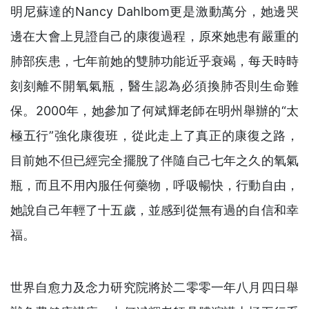
明尼蘇達的Nancy Dahlbom更是激動萬分，她邊哭
邊在大會上見證自己的康復過程，原來她患有嚴重的
肺部疾患，七年前她的雙肺功能近乎衰竭，每天時時
刻刻離不開氧氣瓶，醫生認為必須換肺否則生命難
保。2000年，她參加了何斌輝老師在明州舉辦的“太
極五行”強化康復班，從此走上了真正的康復之路，
目前她不但已經完全擺脫了伴隨自己七年之久的氧氣
瓶，而且不用內服任何藥物，呼吸暢快，行動自由，
她說自己年輕了十五歲，並感到從無有過的自信和幸
福。
世界自愈力及念力研究院將於二零零一年八月四日舉