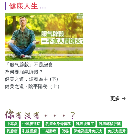
健康人生
「服气辟穀」不是絕食
為何要服氣辟穀？
健美之道．煉養為主 (下)
健美之道 ‧ 陰平陽秘（上）
更多 →
中耳炎
中風後遺症
乳癌全身骨轉移
乳癌後遺症
乳癌轉移肝臟
乳腺瘤
乳腺腫瘤
二期肺癌
便秘
保健及提升免疫力
免疫力提升