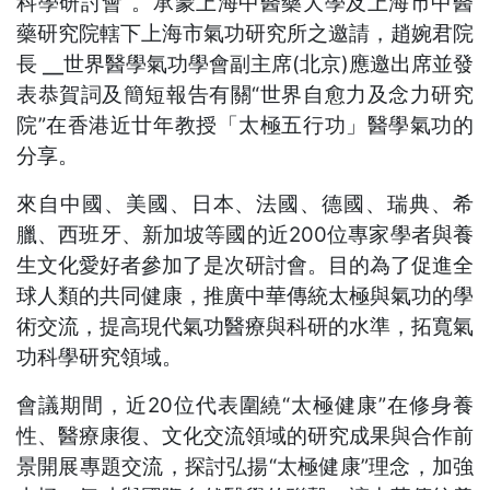
科學研討會”。承蒙上海中醫藥大學及上海市中醫
藥研究院轄下上海市氣功研究所之邀請，趙婉君院
長 ╴世界醫學氣功學會副主席(北京)應邀出席並發
表恭賀詞及簡短報告有關“世界自愈力及念力研究
院”在香港近廿年教授「太極五行功」醫學氣功的
分享。
來自中國、美國、日本、法國、德國、瑞典、希
臘、西班牙、新加坡等國的近200位專家學者與養
生文化愛好者參加了是次研討會。目的為了促進全
球人類的共同健康，推廣中華傳統太極與氣功的學
術交流，提高現代氣功醫療與科研的水準，拓寬氣
功科學研究領域。
會議期間，近20位代表圍繞“太極健康”在修身養
性、醫療康復、文化交流領域的研究成果與合作前
景開展專題交流，探討弘揚“太極健康”理念，加強