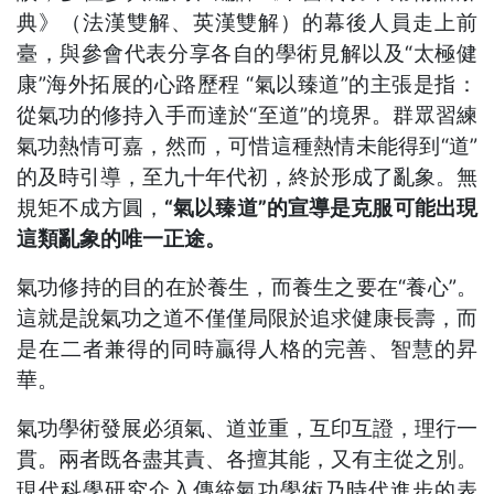
典》（法漢雙解、英漢雙解）的幕後人員走上前
臺，與參會代表分享各自的學術見解以及“太極健
康”海外拓展的心路歷程 “氣以臻道”的主張是指：
從氣功的修持入手而達於“至道”的境界。群眾習練
氣功熱情可嘉，然而，可惜這種熱情未能得到“道”
的及時引導，至九十年代初，終於形成了亂象。無
規矩不成方圓，
“氣以臻道”的宣導是克服可能出現
這類亂象的唯一正途。
氣功修持的目的在於養生，而養生之要在“養心”。
這就是說氣功之道不僅僅局限於追求健康長壽，而
是在二者兼得的同時贏得人格的完善、智慧的昇
華。
氣功學術發展必須氣、道並重，互印互證，理行一
貫。兩者既各盡其責、各擅其能，又有主從之別。
現代科學研究介入傳統氣功學術乃時代進步的表