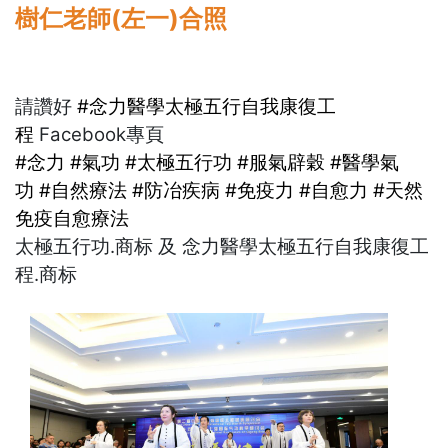
樹仁老師(左一)合照
請讚好
#念力醫學太極五行自我康復工
程
Facebook專頁
#念力
#氣功
#太極五行功
#服氣辟穀
#醫學氣
功
#自然療法
#防冶疾病
#免疫力
#自愈力
#天然
免疫自愈療法
太極五行功.商标 及 念力醫學太極五行自我康復工
程.商标