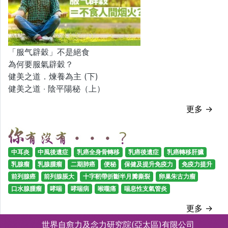
「服气辟穀」不是絕食
為何要服氣辟穀？
健美之道．煉養為主 (下)
健美之道 ‧ 陰平陽秘（上）
更多 →
中耳炎
中風後遺症
乳癌全身骨轉移
乳癌後遺症
乳癌轉移肝臟
乳腺瘤
乳腺腫瘤
二期肺癌
便秘
保健及提升免疫力
免疫力提升
前列腺癌
前列腺脹大
十字靭帶折斷半月瓣撕裂
卵巢朱古力瘤
口水腺腫瘤
哮喘
哮喘病
喉嚨痛
喘息性支氣管炎
更多 →
世界自愈力及念力研究院(亞太區)有限公司