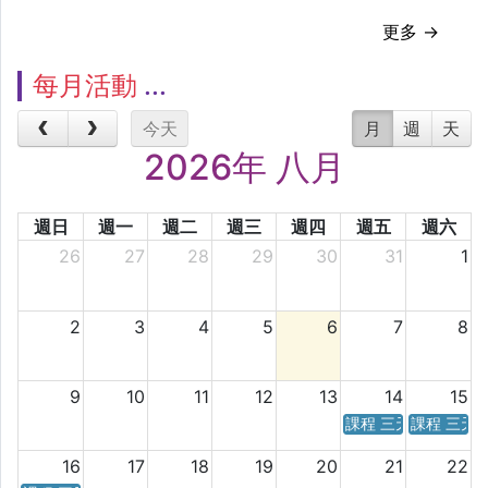
更多 →
每月活動
今天
月
週
天
2026年 八月
週日
週一
週二
週三
週四
週五
週六
26
27
28
29
30
31
1
2
3
4
5
6
7
8
9
10
11
12
13
14
15
課程 三天／六天 時
課程 三天
16
17
18
19
20
21
22