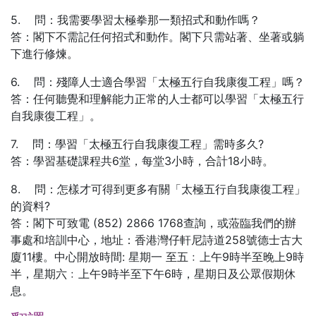
5. 問：我需要學習太極拳那一類招式和動作嗎？
答：閣下不需記任何招式和動作。閣下只需站著、坐著或躺
下進行修煉。
6. 問：殘障人士適合學習「太極五行自我康復工程」嗎？
答：任何聽覺和理解能力正常的人士都可以學習「太極五行
自我康復工程」。
7. 問：學習「太極五行自我康復工程」需時多久?
答：學習基礎課程共6堂，每堂3小時，合計18小時。
8. 問：怎樣才可得到更多有關「太極五行自我康復工程」
的資料?
答：閣下可致電 (852) 2866 1768查詢，或蒞臨我們的辦
事處和培訓中心，地址：香港灣仔軒尼詩道258號德士古大
廈11樓。中心開放時間: 星期一 至五﹕上午9時半至晚上9時
半，星期六﹕上午9時半至下午6時，星期日及公眾假期休
息。