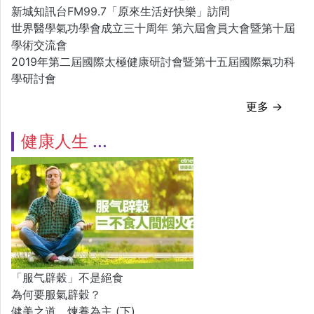
新城知訊台FM99.7「原來生活好快樂」訪問
世界醫學氣功學會成立三十周年 第六屆會員大會暨第十屆
學術交流會
2019年第二屆國際太極健康研討會暨第十五屆國際氣功科
學研討會
更多 →
健康人生
「服气辟穀」不是絕食
為何要服氣辟穀？
健美之道．煉養為主 (下)