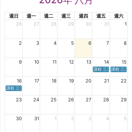
週日
週一
週二
週三
週四
週五
週六
26
27
28
29
30
31
1
2
3
4
5
6
7
8
9
10
11
12
13
14
15
課程 三天／六天 時
課程 三天
16
17
18
19
20
21
22
課程 三天／六天 時間表
23
24
25
26
27
28
29
30
31
1
2
3
4
5