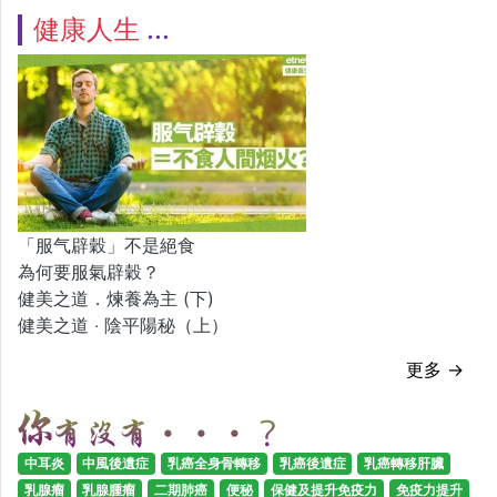
健康人生
「服气辟穀」不是絕食
為何要服氣辟穀？
健美之道．煉養為主 (下)
健美之道 ‧ 陰平陽秘（上）
更多 →
中耳炎
中風後遺症
乳癌全身骨轉移
乳癌後遺症
乳癌轉移肝臟
乳腺瘤
乳腺腫瘤
二期肺癌
便秘
保健及提升免疫力
免疫力提升