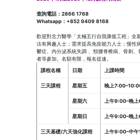
查詢電話：2866 1768
Whatsapp：+852 9409 8168
歡迎對念力醫學「太極五行自我康復工程」全新
法有興趣人士；需求提高免疫能力人士；慢性病
鬱症、內分泌系統失調 、頸腰脊椎病、骨刺、骨質
者等參加。名額有限，報名從速。
課程名稱
日期
上課時間
三天課程
星期五
晚上7:00–10:
星期六
上午9:00–晚上
星期日
上午9:00–晚上6
三天基礎/六天強化課程
上午9:00–中午1