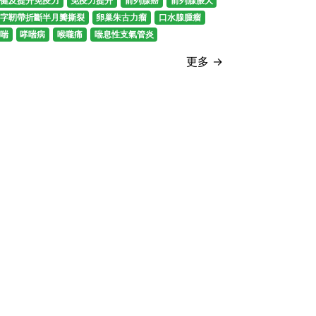
健及提升免疫力
免疫力提升
前列腺癌
前列腺脹大
字靭帶折斷半月瓣撕裂
卵巢朱古力瘤
口水腺腫瘤
喘
哮喘病
喉嚨痛
喘息性支氣管炎
更多 →