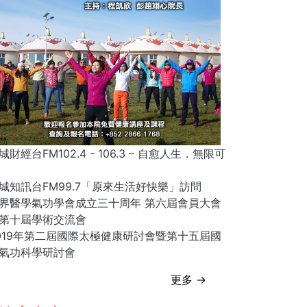
城財經台FM102.4 - 106.3 – 自愈人生．無限可
城知訊台FM99.7「原來生活好快樂」訪問
界醫學氣功學會成立三十周年 第六屆會員大會
第十屆學術交流會
019年第二屆國際太極健康研討會暨第十五屆國
氣功科學研討會
更多 →