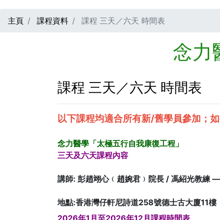
主頁
課程資料
課程 三天／六天 時間表
念力
課程 三天／六天 時間表
以下課程均適合所有新/舊學員參加；
念力醫學「太極五行自我康復工程」
三天及六天課程內容
講師: 彭趙翊心﹙趙婉君﹚院長 / 馮紹光教練 
地點:香港灣仔軒尼詩道258號德士古大廈11樓
2026年1月至2026年12月課程時間表