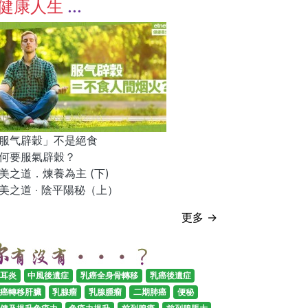
健康人生
服气辟穀」不是絕食
何要服氣辟穀？
美之道．煉養為主 (下)
美之道 ‧ 陰平陽秘（上）
更多 →
耳炎
中風後遺症
乳癌全身骨轉移
乳癌後遺症
癌轉移肝臟
乳腺瘤
乳腺腫瘤
二期肺癌
便秘