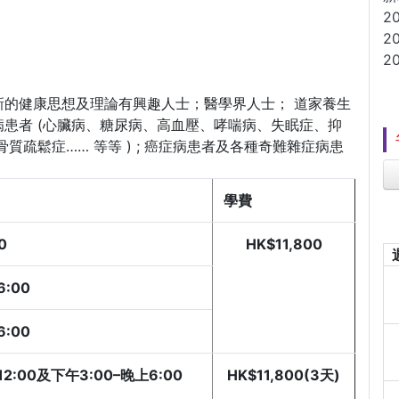
2
2
2
的健康思想及理論有興趣人士；醫學界人士； 道家養生
患者 (心臟病、糖尿病、高血壓、哮喘病、失眠症、抑
疏鬆症…… 等等 ) ; 癌症病患者及各種奇難雜症病患
學費
00
HK$11,800
6:00
:00
2:00及下午3:00–晚上6:00
HK$11,800(3天)