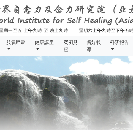
服氣辟穀
健康講座
案例見
傳媒報
科研報告
證
導