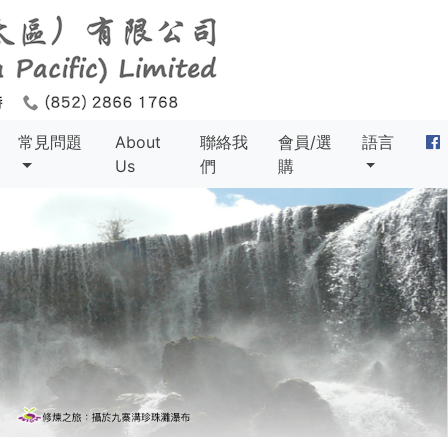
常見問題
About
聯絡我
會員/選
語言
Us
們
購