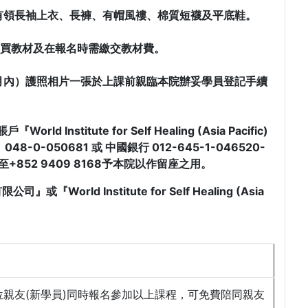
有領長袖上衣、長褲、有帽風褸、棉質短襪及平底鞋。
購買教材及在報名時需繳交教材費。
月內）護照相片一張於上課前親臨本院辦妥學員登記手續
stitute for Self Healing (Asia Pacific)
-0-050681 或 中國銀行 012-645-1-046520-
+852 9409 8168予本院以作留座之用。
rld Institute for Self Healing (Asia
位親友(新學員)同時報名參加以上課程，可免費陪同親友