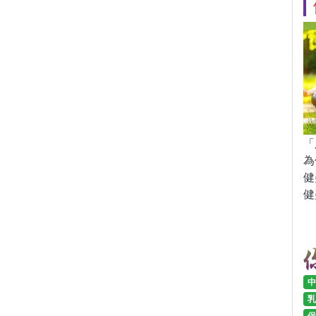
「
為
健
健
中
乳
保