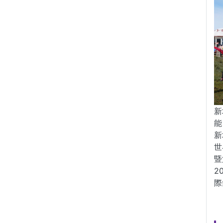
新
能
新
世
暨
2
際