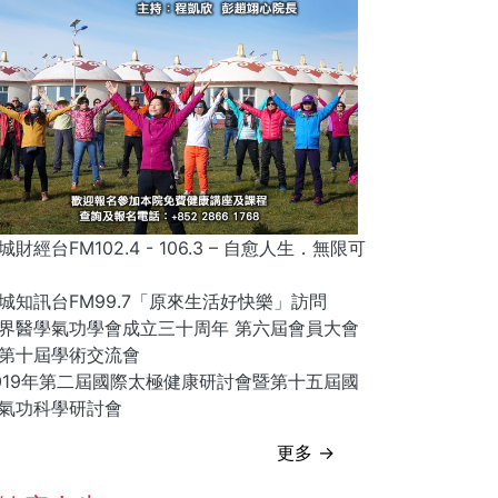
城財經台FM102.4 - 106.3 – 自愈人生．無限可
城知訊台FM99.7「原來生活好快樂」訪問
界醫學氣功學會成立三十周年 第六屆會員大會
第十屆學術交流會
019年第二屆國際太極健康研討會暨第十五屆國
氣功科學研討會
更多 →