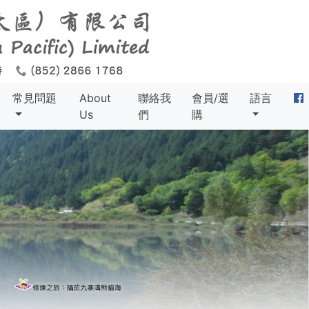
常見問題
About
聯絡我
會員/選
語言
Us
們
購