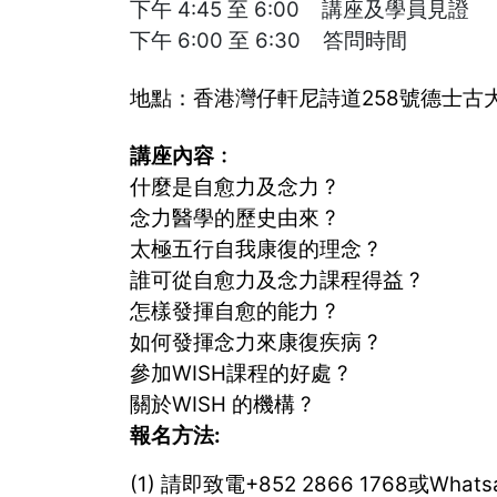
下午 4:45 至 6:00 講座及學員見證
下午 6:00 至 6:30 答問時間
地點：香港灣仔軒尼詩道258號德士古大
講座內容﹕
什麼是自愈力及念力 ?
念力醫學的歷史由來 ?
太極五行自我康復的理念 ?
誰可從自愈力及念力課程得益 ?
怎樣發揮自愈的能力 ?
如何發揮念力來康復疾病 ?
參加WISH課程的好處 ?
關於WISH 的機構 ?
報名方法:
(1) 請即致電+852 2866 1768或What