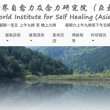
服氣辟穀
健康講座
案例見
傳媒報
科研報告
證
導