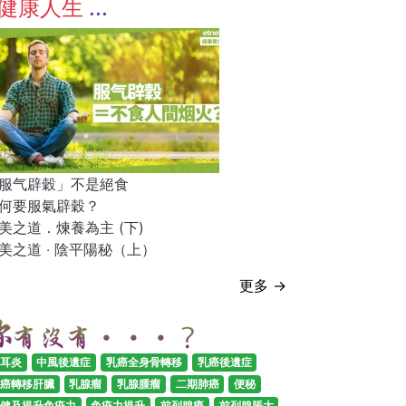
健康人生
服气辟穀」不是絕食
何要服氣辟穀？
美之道．煉養為主 (下)
美之道 ‧ 陰平陽秘（上）
更多 →
耳炎
中風後遺症
乳癌全身骨轉移
乳癌後遺症
癌轉移肝臟
乳腺瘤
乳腺腫瘤
二期肺癌
便秘
健及提升免疫力
免疫力提升
前列腺癌
前列腺脹大