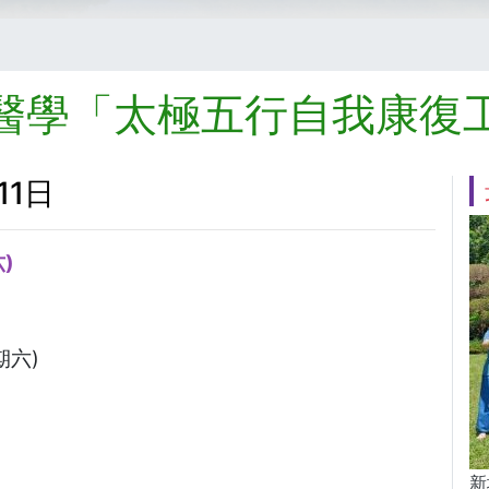
醫學「太極五行自我康復
11日
)
期六)
新