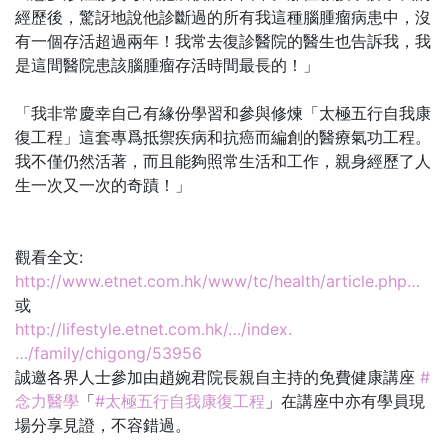
經歷後，驚訝地說他診斷過的所有我這種腦腫瘤病患中，沒
有一個存活超過兩年！我常去復診醫院的醫生也告訴我，我
是這間醫院患該腦腫瘤存活時間最長的！」
「我非常慶幸自己有緣份學習和參與修煉「太極五行自我康
復工程」這套專爲抵禦疾病和抗癌而編創的醫療氣功工程。
我不僅仍然活著，而且能夠照常生活和工作，親身經歷了人
生一次又一次的奇蹟！」
觀看全文:
http://www.etnet.com.hk/www/tc/health/article.php…
或
http://lifestyle.etnet.com.hk/…/index.
…/family/chigong/53956
誠邀各界人士參加由趙婉君院長親自主持的免費健康講座
#
念力醫學
「
#太極五行自我康復工程
」在講座中亦有學員現
場分享見證，不容錯過。