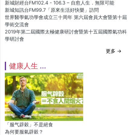
新城財經台FM102.4 - 106.3 – 自愈人生．無限可能
新城知訊台FM99.7「原來生活好快樂」訪問
世界醫學氣功學會成立三十周年 第六屆會員大會暨第十屆
學術交流會
2019年第二屆國際太極健康研討會暨第十五屆國際氣功科
學研討會
更多 →
健康人生
「服气辟穀」不是絕食
為何要服氣辟穀？