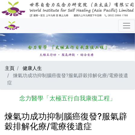
主頁
健康人生
煉氣功成功抑制腦癌復發?服氣辟穀排解化療/電療後遺
症
念力醫學「太極五行自我康復工程」
煉氣功成功抑制腦癌復發?服氣辟
穀排解化療/電療後遺症