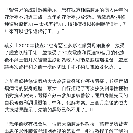
「醫管局的統計數據顯示，患有我這種腦腫瘤的病人兩年的
存活率不超過三成，五年的存活率少於5%。我依靠堅持修
煉這醫療氣功 ─ 太極五行功，腦腫瘤得以控制將近8年，7
年來可以照常返銀行工。」
蔡女士2010年被查出患有惡性多形性膠質母細胞瘤，接受
了腫瘤切除手術，並接受了30次電療和長達10個月的化療
後不到三個月又被醫生診斷為較大可能是腦腫瘤復發，並建
議再次施行和之前一樣的切除手術和術后電療及化療。
之前靠堅持修煉氣功大大改善電療和化療後遺症，並穩定腦
瘤病情的親身經歷，蔡女士自行拒絕了再次接受創傷性極強
的對抗式療法，選擇立刻來參加服氣辟穀，運用身體先天的
自我修復和調理機能，中和、化解毒素。三個月之後的磁力
共振結果顯示，先前的黑影已然不見了。
「幾年前我有機會見一位港大腦腫瘤科教授，當時是我被查
出患多形性膠質母細胞瘤後的第四年。那位教授了解了我的