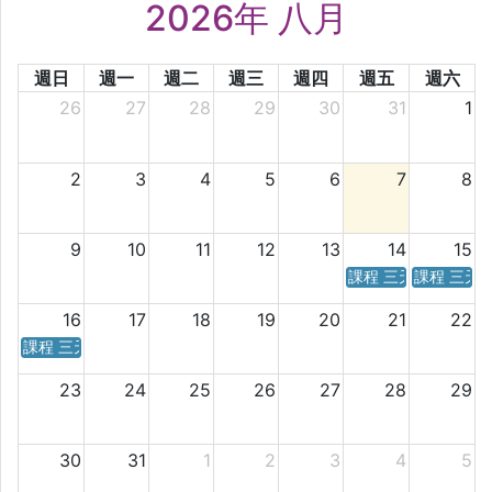
2026年 八月
週日
週一
週二
週三
週四
週五
週六
26
27
28
29
30
31
1
2
3
4
5
6
7
8
9
10
11
12
13
14
15
課程 三天／六天 時
課程 三天
16
17
18
19
20
21
22
課程 三天／六天 時間表
23
24
25
26
27
28
29
30
31
1
2
3
4
5