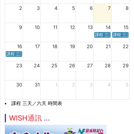
2
3
4
5
6
7
8
9
10
11
12
13
14
15
課程 三天／六天 時
課程 三天
16
17
18
19
20
21
22
課程 三天／六天 時間表
23
24
25
26
27
28
29
30
31
1
2
3
4
5
課程 三天／六天 時間表
WISH通訊