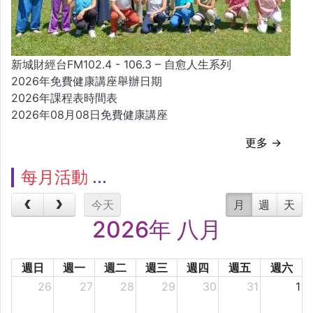
新城財經台FM102.4 - 106.3 – 自愈人生系列
2026年免費健康講座舉辦日期
2026年課程表時間表
2026年08月08日免費健康講座
更多 →
每月活動
今天
月
週
天
2026年 八月
週日
週一
週二
週三
週四
週五
週六
26
27
28
29
30
31
1