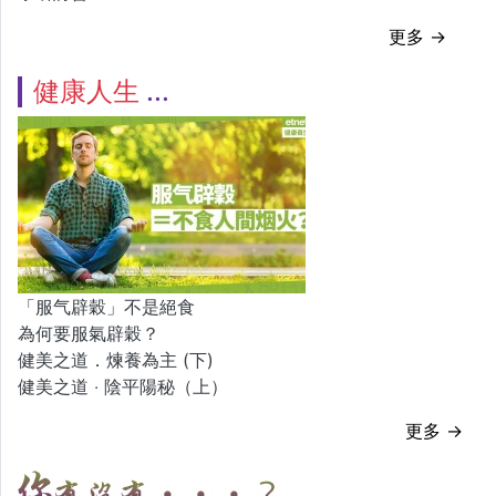
更多 →
健康人生
「服气辟穀」不是絕食
為何要服氣辟穀？
健美之道．煉養為主 (下)
健美之道 ‧ 陰平陽秘（上）
更多 →