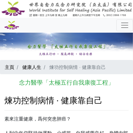
主頁
健康人生
煉功控制病情 ‧ 健康靠自己
念力醫學「太極五行自我康復工程」
煉功控制病情 ‧ 健康靠自己
素來注重健康，爲何突患肺癌？