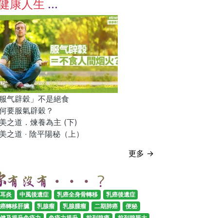
健康人生
服气辟穀」不是絕食
何要服氣辟穀？
美之道．煉養為主 (下)
美之道 ‧ 陰平陽秘（上）
更多 →
耳炎
中風後遺症
乳癌全身骨轉移
乳癌後遺症
癌轉移肝臟
乳腺瘤
乳腺腫瘤
二期肺癌
便秘
健及提升免疫力
免疫力提升
前列腺癌
前列腺脹大