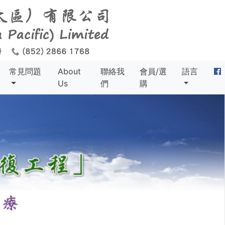
常見問題
About
聯絡我
會員/選
語言
Us
們
購