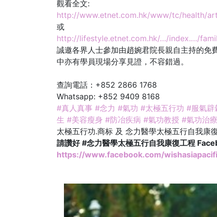
觀看全文:
http://www.etnet.com.hk/www/tc/health/ar
或
http://lifestyle.etnet.com.hk/…/index.…/fa
誠邀各界人士參加由趙婉君院長親自主持的免
中亦有學員現場分享見證，不容錯過。
查詢電話：+852 2866 1768
Whatsapp: +852 9409 8168
#真人真事
#念力
#氣功
#太極五行功
#服氣辟
生
#美容瘦身
#防冶疾病
#氣功教授
#氣功治
太極五行功.商标 及 念力醫學太極五行自我康復
請讚好 #念力醫學太極五行自我康復工程 Face
https://www.facebook.com/wishasiapacifi