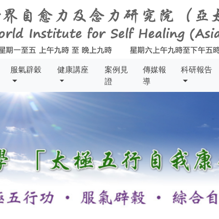
服氣辟穀
健康講座
案例見
傳媒報
科研報告
證
導