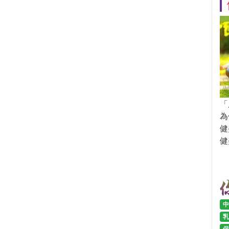
「
為
健
健
中
乳
保