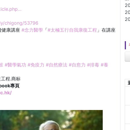
2
ticle.php…
2
2
mily/chigong/53796
費健康講座
#念力醫學
「
#太極五行自我康復工程
」在講座
穀
#醫學氣功
#免疫力
#自然療法
#自愈力
#排毒
#養
療
工程.商标
book專頁
c.hk/