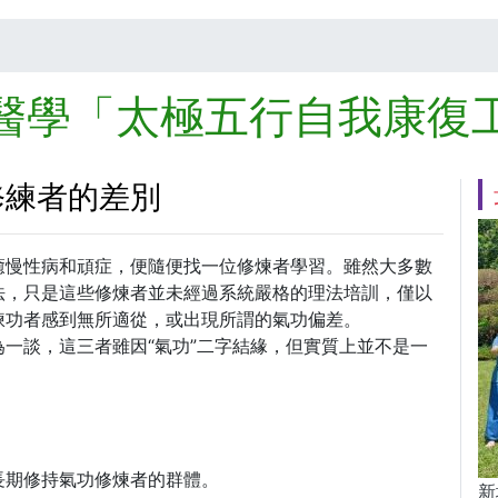
醫學「太極五行自我康復
修練者的差別
癒慢性病和頑症，便隨便找一位修煉者學習。雖然大多數
法，只是這些修煉者並未經過系統嚴格的理法培訓，僅以
煉功者感到無所適從，或出現所謂的氣功偏差。
一談，這三者雖因“氣功”二字結緣，但實質上並不是一
長期修持氣功修煉者的群體。
新