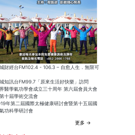
城財經台FM102.4 - 106.3 – 自愈人生．無限可
城知訊台FM99.7「原來生活好快樂」訪問
界醫學氣功學會成立三十周年 第六屆會員大會
第十屆學術交流會
019年第二屆國際太極健康研討會暨第十五屆國
氣功科學研討會
更多 →