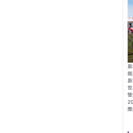
新
能
新
世
暨
2
際