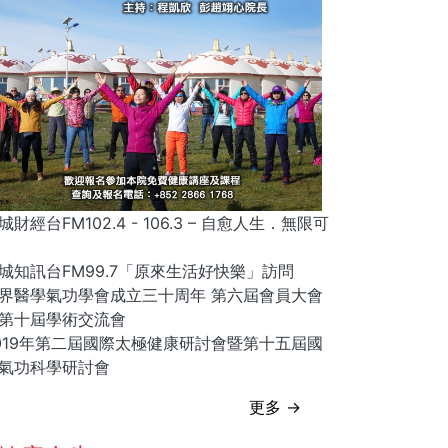
城財經台FM102.4 - 106.3 – 自愈人生．無限可
城知訊台FM99.7「原來生活好快樂」訪問
界醫學氣功學會成立三十周年 第六屆會員大會
第十屆學術交流會
019年第二屆國際太極健康研討會暨第十五屆國
氣功科學研討會
更多 →