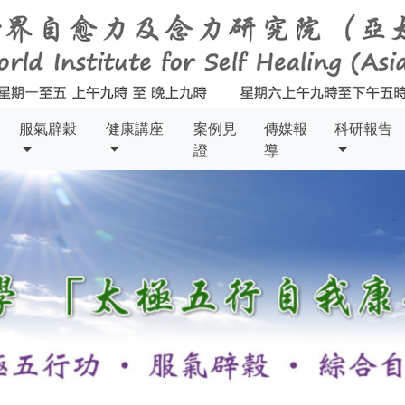
服氣辟穀
健康講座
案例見
傳媒報
科研報告
證
導