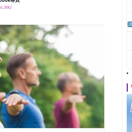
book專頁
c.hk/
課