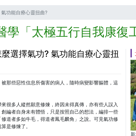
? 氣功能自療心靈扭曲?
醫學「太極五行自我康復
怎麼選擇氣功? 氣功能自療心靈扭
，被那些惡性信息所傷害的病人，隨時病變影響軀體，這
帶來很多人縱然願意修煉，終因未得真傳，亦有些人誤入
，創編者自身未有體悟，只是按照自己的想法，編排一些
「修道者多如牛毛，得道者鳳毛麟角」之說。可見氣功修
就算是修煉了。
新