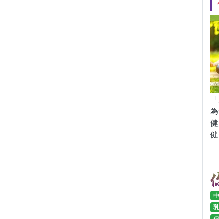
「
為
健
健
中
乳
保