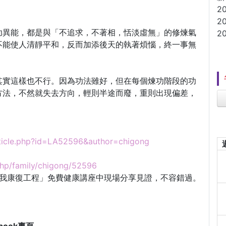
2
2
功異能，都是與「不追求，不著相，恬淡虛無」的修煉氣
2
不能使人清靜平和，反而加添後天的執著煩惱，終一事無
其實這樣也不行。因為功法雖好，但在每個煉功階段的功
方法，不然就失去方向，輕則半途而廢，重則出現偏差，
rticle.php?id=LA52596&author=chigong
.php/family/chigong/52596
自我康復工程」免費健康講座中現場分享見證，不容錯過。