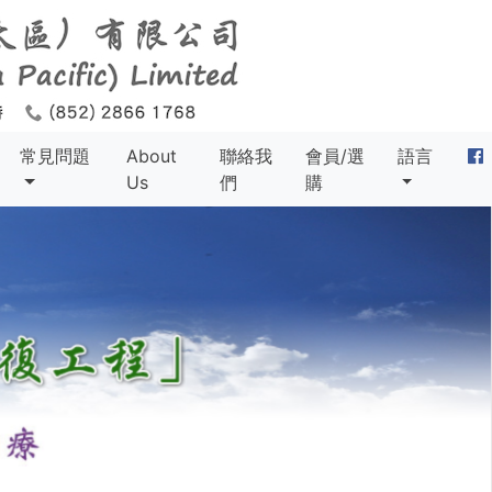
常見問題
About
聯絡我
會員/選
語言
Us
們
購