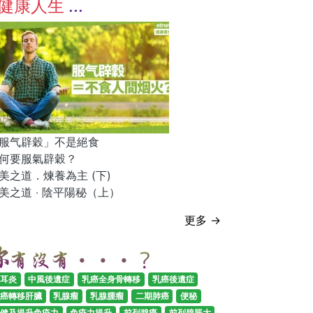
健康人生
服气辟穀」不是絕食
何要服氣辟穀？
美之道．煉養為主 (下)
美之道 ‧ 陰平陽秘（上）
更多 →
耳炎
中風後遺症
乳癌全身骨轉移
乳癌後遺症
癌轉移肝臟
乳腺瘤
乳腺腫瘤
二期肺癌
便秘
健及提升免疫力
免疫力提升
前列腺癌
前列腺脹大