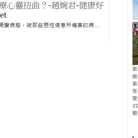
新
能
新
世
暨
2
際