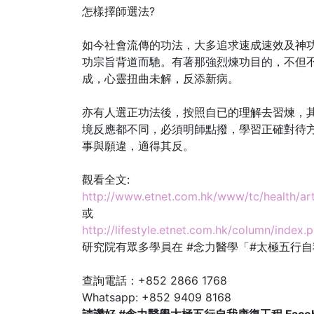
怎樣擇師選法?
如今社會流傳的功法，大多追求速成速效及神
功宗旨背道而馳。有著那強烈煉功目的，不但
成，心靈扭曲未解，反添新病。
亦有人選正功法後，按照自已的理解去習煉，
境反應都不同，必須明師點撥，學習正確對待
事與願違，適得其反。
觀看全文:
http://www.etnet.com.hk/www/tc/health/a
或
http://lifestyle.etnet.com.hk/column/index
研究院有眾多學員在 #念力醫學「#太極五行
查詢電話：+852 2866 1768
Whatsapp: +852 9409 8168