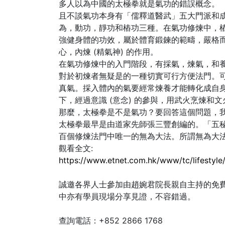
多人以為中國的太極拳就是氣功的錯誤概念。
且不談氣功本身有「儒釋道醫武」五大門派和
為，動功，靜功和樁功三種。在氣功修煉中，
強健身體的功效，屬於體育鍛鍊的範疇，嚴格而
心，內煉 (精氣神) 的作用。
在氣功修煉中的入門階段，有採氣，煉氣，和
對於初煉者無疑是的一種切實可行方便法門。
真氣。採入體內的氣要經常煉養才能轉化成自
下，經過意識 (意念) 的參與，用武火烹煉
那麼，太極拳是不是氣功？要回答這個問題，
太極拳最早是由道家先師張三豐創編的。「五
百個修煉法門中唯一的無為大法。所謂無為大法
觀看全文:
https://www.etnet.com.hk/www/tc/lifestyl
誠邀各界人士參加由趙婉君院長親自主持的免
中亦有學員現場分享見證，不容錯過。
查詢電話：+852 2866 1768