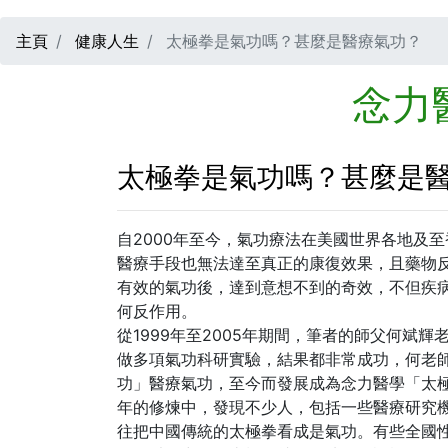
主頁
健康人生
太極拳是氣功嗎？甚麼是醫療氣功？
念力
太極拳是氣功嗎？甚麼是
自2000年至今，氣功療法在美國世界各地及
醫療手段也無法達至真正的康復效果，且藥物
有效的氣功後，達到意想不到的奇效，不但疾
何反作用。
從1999年至2005年期間，筆者的師父何斌
做多項氣功科研實驗，結果都非常成功，何老師
功」醫療氣功，至今而發展成為念力醫學「太
年的修煉中，發現不少人，包括一些醫療研究機
往把中國傳統的太極拳看成是氣功。有些全國