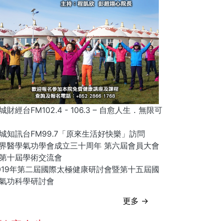
城財經台FM102.4 - 106.3 – 自愈人生．無限可
城知訊台FM99.7「原來生活好快樂」訪問
界醫學氣功學會成立三十周年 第六屆會員大會
第十屆學術交流會
019年第二屆國際太極健康研討會暨第十五屆國
氣功科學研討會
更多 →