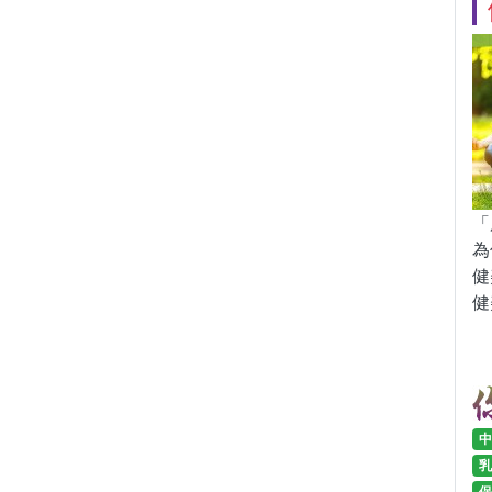
「
為
健
健
中
乳
保