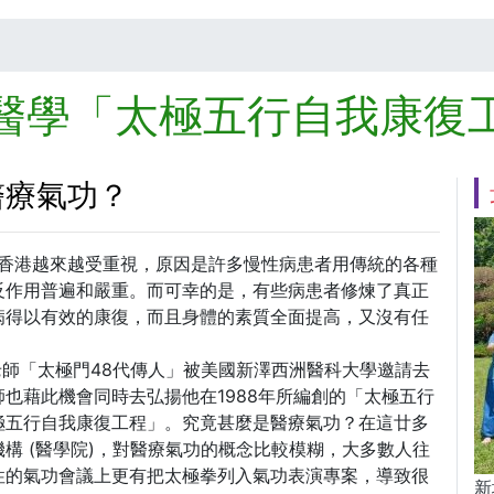
醫學「太極五行自我康復
醫療氣功？
至香港越來越受重視，原因是許多慢性病患者用傳統的各種
反作用普遍和嚴重。而可幸的是，有些病患者修煉了真正
病得以有效的康復，而且身體的素質全面提高，又沒有任
輝老師「太極門48代傳人」被美國新澤西洲醫科大學邀請去
也藉此機會同時去弘揚他在1988年所編創的「太極五行
極五行自我康復工程」。究竟甚麼是醫療氣功？在這廿多
構 (醫學院)，對醫療氣功的概念比較模糊，大多數人往
性的氣功會議上更有把太極拳列入氣功表演專案，導致很
新