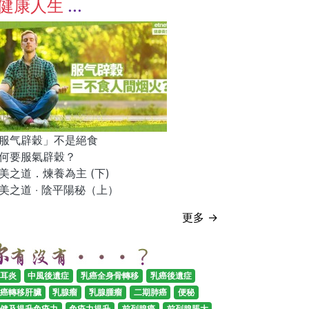
健康人生
服气辟穀」不是絕食
何要服氣辟穀？
美之道．煉養為主 (下)
美之道 ‧ 陰平陽秘（上）
更多 →
耳炎
中風後遺症
乳癌全身骨轉移
乳癌後遺症
癌轉移肝臟
乳腺瘤
乳腺腫瘤
二期肺癌
便秘
健及提升免疫力
免疫力提升
前列腺癌
前列腺脹大