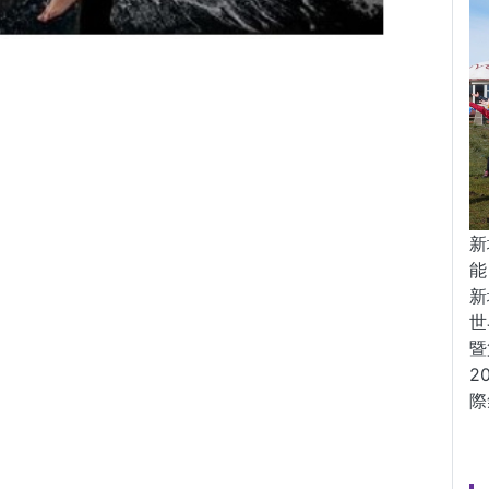
新
能
新
世
暨
2
際