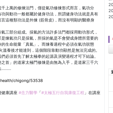
2
成千上萬的修煉法門，僅從氣功修煉形式而言，氣功分
2
樁功與動功一般都屬於健身功法，所謂健身功法就是具有
2
言這種類功法是外煉 (筋骨皮)，而沒有明顯的醫療身
養氣三部分組成。採氣的方法許多法門都採用動功形式，
可是煉氣功只是採氣，所採的氣是不會變成身體所需要的
身的生命能量「真氣」。而煉養過程中必須在氣功狀態
和文火溫養後才能達到，這個階段靠動功顯然是無法完成的。
我們必須首先了解太極拳的起源及演變過程才可下結論。
秘之首」的道家太極門修煉是由無為入手，是道家三千六
………
e/health/chigong/53538
費健康講座
#念力醫學
「
#太極五行自我康復工程
」在講座