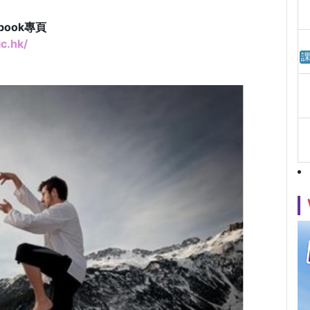
book專頁
c.hk/
課