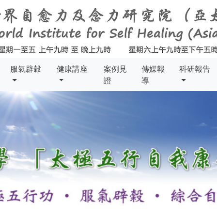
服氣辟穀
健康講座
案例見
傳媒報
科研報告
證
導