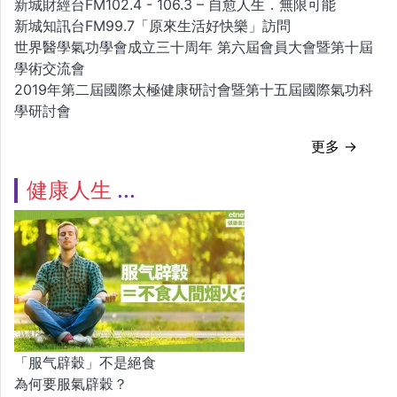
新城財經台FM102.4 - 106.3 – 自愈人生．無限可能
新城知訊台FM99.7「原來生活好快樂」訪問
世界醫學氣功學會成立三十周年 第六屆會員大會暨第十屆
學術交流會
2019年第二屆國際太極健康研討會暨第十五屆國際氣功科
學研討會
更多 →
健康人生
「服气辟穀」不是絕食
為何要服氣辟穀？