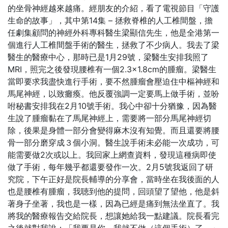
的坐骨神經越來越痛。經朋友的介紹，看了電視節目「守護
生命的故事」，其中第14集 – 拯救脊椎的人工椎間盤，擔
任劇集顧問的神經外科專科醫生梁顯信先生，他是全港第一
個進行人工椎間盤手術的醫生，拯救了不少病人。我去了梁
醫生的醫療中心，那時已是1月29號，梁醫生安排我照了
MRI，照完之後發現腰椎有一個2.3×1.8cm的腫瘤。梁醫生
當即要求我盡快進行手術，要不然腫瘤會壓迫住中樞神經和
馬尾神經，以致癱瘓。他反覆強調一定要馬上做手術，並吩
咐秘書安排我在2月10號手術。我心中卻十分猶豫，因為醫
生說了腫瘤黏在了馬尾神經上，需要將一部分馬尾神經切
除，後果是身體一部分會變得麻木沒有知覺。而且還要將腰
骨一部分磨穿成３個小洞。醫生說手術未必能一次成功，可
能需要做2次或以上。我回家上網查資料，發現這種病即使
做了手術，每年幾乎都還要發作一次。2月5號我返回了研
究院，下午正好是院長輔導的分享會，當時坐在我後面的人
也是腰椎有腫瘤，我聴到他的提問，回頭望了望他，他是斜
著身子坐著，我也是一樣，因為已經是痛到無法坐直了。我
將我的醫療報告交給院長，想讓她給我一點建議。院長看完
之後就對我說：「我要是你，我就不做（這個手術）了。」