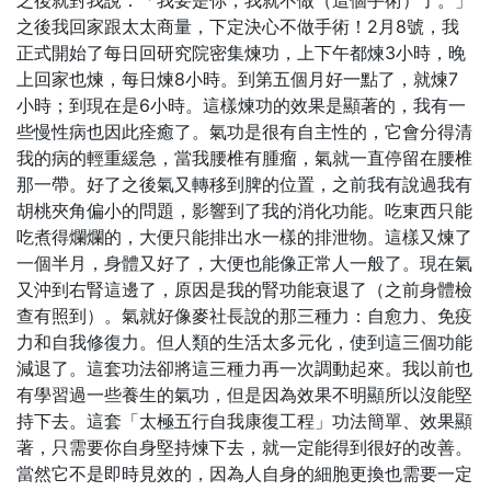
之後我回家跟太太商量，下定決心不做手術！2月8號，我
正式開始了每日回研究院密集煉功，上下午都煉3小時，晚
上回家也煉，每日煉8小時。到第五個月好一點了，就煉7
小時；到現在是6小時。這樣煉功的效果是顯著的，我有一
些慢性病也因此痊癒了。氣功是很有自主性的，它會分得清
我的病的輕重緩急，當我腰椎有腫瘤，氣就一直停留在腰椎
那一帶。好了之後氣又轉移到脾的位置，之前我有說過我有
胡桃夾角偏小的問題，影響到了我的消化功能。吃東西只能
吃煮得爛爛的，大便只能排出水一樣的排泄物。這樣又煉了
一個半月，身體又好了，大便也能像正常人一般了。現在氣
又沖到右腎這邊了，原因是我的腎功能衰退了（之前身體檢
查有照到）。氣就好像麥社長說的那三種力：自愈力、免疫
力和自我修復力。但人類的生活太多元化，使到這三個功能
減退了。這套功法卻將這三種力再一次調動起來。我以前也
有學習過一些養生的氣功，但是因為效果不明顯所以沒能堅
持下去。這套「太極五行自我康復工程」功法簡單、效果顯
著，只需要你自身堅持煉下去，就一定能得到很好的改善。
當然它不是即時見效的，因為人自身的細胞更換也需要一定