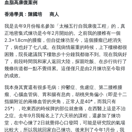
血脂高康復案例
香港學員﹕陳國培
商人
我是去年9月份報名參加「太極五行自我康復工程」的，真
正地密集式煉功是今年2月開始的。之前我的腰椎有一個
2.3×1.8cm的腫瘤，但自從煉功至今，這個腫瘤已經消失
了，病也好了七八成。在我病情嚴重的時候，上下樓梯都很
困難，院長建議我下樓散步十分鐘我都做不到。現在我病好
了，前段時間我和家人返回大陸，探親吃飯、在步行街行了
幾條街道都一點不覺得累。這僅僅只是由2月煉功至今取得
的成效。
我本身其實還有很多毛病：抑鬱症、焦慮症、第二腰椎腫
瘤、心腦血管病、胃和腸有息肉，胡桃夾角偏小（即是十二
指腸附近的兩條血管的夾角，正常人是40
°
，而我只有
25
°
），吃東西的時候脾的部位就會痛，在西醫上這是不治
之症。去年9月我報名上了六天班的課程，還參加了煉功
堂，在中心煉了2日就覺得心口發悶，可能是研究院的氣場
比較大，所以我就回家自己煉功。後來到了今年1月份，我