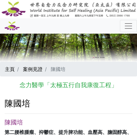
主頁
案例見證
陳國培
念力醫學「太極五行自我康復工程」
陳國培
陳國培
第二腰椎腫瘤、抑鬱症、提升脾功能、血壓高、膽固醇高、