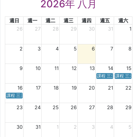
2026年 八月
週日
週一
週二
週三
週四
週五
週六
26
27
28
29
30
31
1
2
3
4
5
6
7
8
9
10
11
12
13
14
15
課程 三天／六天 時
課程 三天
16
17
18
19
20
21
22
課程 三天／六天 時間表
23
24
25
26
27
28
29
30
31
1
2
3
4
5