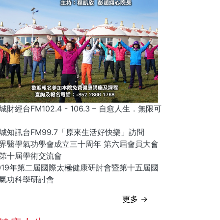
城財經台FM102.4 - 106.3 – 自愈人生．無限可
城知訊台FM99.7「原來生活好快樂」訪問
界醫學氣功學會成立三十周年 第六屆會員大會
第十屆學術交流會
019年第二屆國際太極健康研討會暨第十五屆國
氣功科學研討會
更多 →