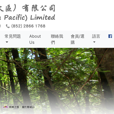
常見問題
About
聯絡我
會員/選
語言
Us
們
購