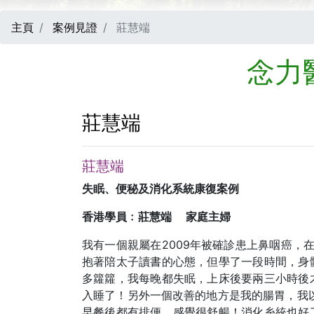
主頁
案例見證
莊慧端
念力
莊慧端
莊慧端
失眠、便秘及消化系統康復案例
香港學員﹕莊慧端 家庭主婦
我有一個親屬在2009年被確診患上鼻咽癌，
抱著陪太子讀書的心態，但學了一段時間，身
多籮籮，我每晚都失眠，上床後要兩三小時後
入睡了！另外一個改善的地方是我的腸胃，我
早餐後都有排便，感覺很舒暢！消化糸統也好