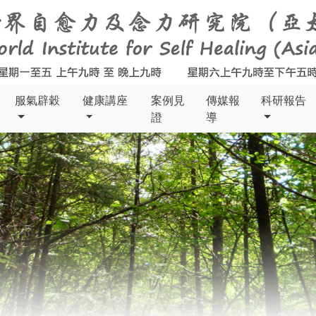
服氣辟穀
健康講座
案例見
傳媒報
科研報告
證
導