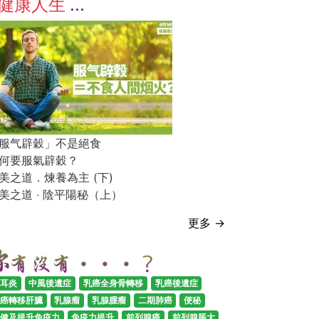
健康人生
服气辟穀」不是絕食
何要服氣辟穀？
美之道．煉養為主 (下)
美之道 ‧ 陰平陽秘（上）
更多 →
耳炎
中風後遺症
乳癌全身骨轉移
乳癌後遺症
癌轉移肝臟
乳腺瘤
乳腺腫瘤
二期肺癌
便秘
健及提升免疫力
免疫力提升
前列腺癌
前列腺脹大