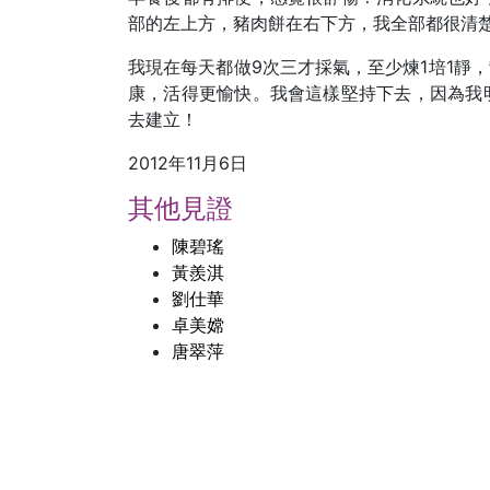
部的左上方，豬肉餅在右下方，我全部都很清
我現在每天都做9次三才採氣，至少煉1培1靜
康，活得更愉快。我會這樣堅持下去，因為我
去建立！
2012年11月6日
其他見證
陳碧瑤
黃羨淇
劉仕華
卓美嫦
唐翠萍