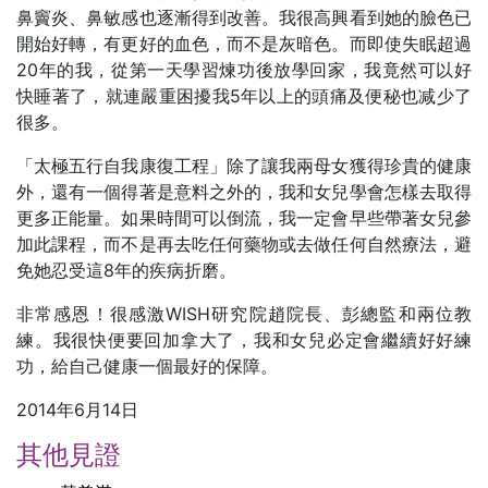
鼻竇炎、鼻敏感也逐漸得到改善。我很高興看到她的臉色已
開始好轉，有更好的血色，而不是灰暗色。而即使失眠超過
20年的我，從第一天學習煉功後放學回家，我竟然可以好
快睡著了，就連嚴重困擾我5年以上的頭痛及便秘也减少了
很多。
「太極五行自我康復工程」除了讓我兩母女獲得珍貴的健康
外，還有一個得著是意料之外的，我和女兒學會怎樣去取得
更多正能量。如果時間可以倒流，我一定會早些帶著女兒參
加此課程，而不是再去吃任何藥物或去做任何自然療法，避
免她忍受這8年的疾病折磨。
非常感恩！很感激WISH研究院趙院長、彭總監和兩位教
練。我很快便要回加拿大了，我和女兒必定會繼續好好練
功，給自己健康一個最好的保障。
2014年6月14日
其他見證