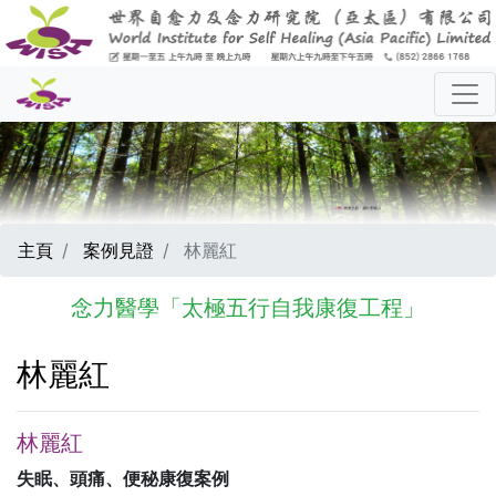
主頁
案例見證
林麗紅
念力醫學「太極五行自我康復工程」
林麗紅
林麗紅
失眠、頭痛、便秘康復案例