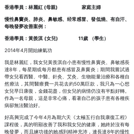
香港學員：林麗紅 (母親)
家庭主婦
慢性鼻竇炎、肺炎、鼻敏感、经常感冒、發低燒、有自汗、
每晚發夢改善案例：
香港學員：黃羨淇
(
女兒)
11
歲
（學生）
2014年4月開始練氣功
我是林麗紅，我女兒黃羨淇自小患有慢性鼻竇炎、鼻敏感長
達8年，每星期或每月都患有感冒及鼻竇炎；期間我嘗試過
帶女兒看西醫、中醫、針灸、艾灸、生物能量治療和各種自
然療法，其間醫療費一共花去約50萬巨款，我只為一心想
女兒早日康復，金錢花盡，但女兒的病情仍沒有半點好轉。
作為一名母親，這是非常心痛，看著自己的孩子患有各種疾
病卻無法醫治好。
好高興完成了今年4月為期六天《太極五行自我康復工程》
課程後，真的明顯改善了我和我女兒的健康，她終於沒有每
晚發夢，而且練功後的她感到精神充沛，連長達8年的慢性