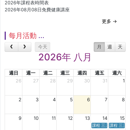
2026年課程表時間表
2026年08月08日免費健康講座
更多 →
每月活動
今天
月
週
天
2026年 八月
週日
週一
週二
週三
週四
週五
週六
26
27
28
29
30
31
1
2
3
4
5
6
7
8
9
10
11
12
13
14
15
課程 三天／六天 時
課程 三天