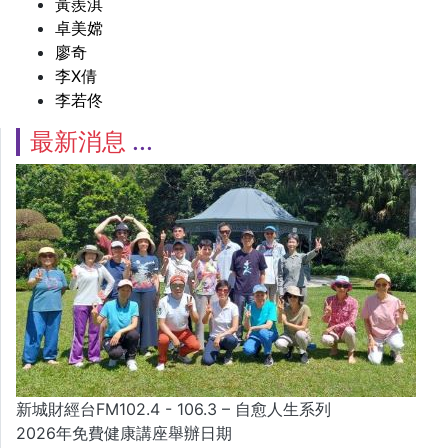
黃羨淇
卓美嫦
廖奇
李X倩
李若佟
最新消息
新城財經台FM102.4 - 106.3 – 自愈人生系列
2026年免費健康講座舉辦日期