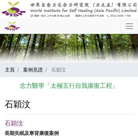
主頁
案例見證
石穎汶
念力醫學「太極五行自我康復工程」
石穎汶
石穎汶
長期失眠及寒背康復案例