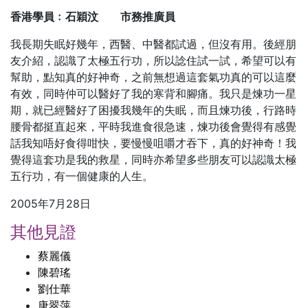
香港學員﹕石穎汶 市務推廣員
我長期失眠好幾年，西醫、中醫都試過，但沒有用。後經朋
友介紹，認識了太極五行功，所以諗住試一試，希望可以有
幫助，點知真的好神奇，之前無想過這套氣功真的可以這麼
有效，同時仲可以醫好了我的寒背和腳痛。我只是煉功一星
期，就已經醫好了困擾我幾年的失眠，而且煉功後，行路時
腰骨都挺直起來，平時我進食很急速，煉功後會覺得有感覺
話我知唔好食得咁快，要慢慢咀嚼才吞下，真的好神奇！我
覺得這套功是我的救星，同時亦希望多些朋友可以認識太極
五行功，有一個健康的人生。
2005年7月28日
其他見證
蔡麗儀
陳碧瑤
劉仕華
唐翠萍