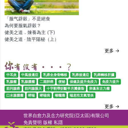
「服气辟穀」不是絕食
為何要服氣辟穀？
健美之道．煉養為主 (下)
健美之道 ‧ 陰平陽秘（上）
更多 →
中耳炎
中風後遺症
乳癌全身骨轉移
乳癌後遺症
乳癌轉移肝臟
乳腺瘤
乳腺腫瘤
二期肺癌
便秘
保健及提升免疫力
免疫力提升
前列腺癌
前列腺脹大
十字靭帶折斷半月瓣撕裂
卵巢朱古力瘤
口水腺腫瘤
哮喘
哮喘病
喉嚨痛
喘息性支氣管炎
更多 →
世界自愈力及念力研究院(亞太區)有限公司
免責聲明
版權
私隱