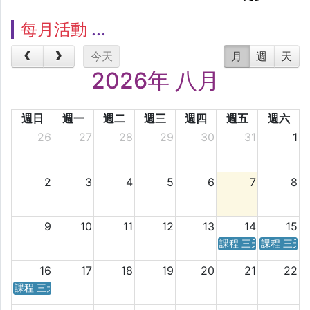
每月活動
今天
月
週
天
2026年 八月
週日
週一
週二
週三
週四
週五
週六
26
27
28
29
30
31
1
2
3
4
5
6
7
8
9
10
11
12
13
14
15
課程 三天／六天 時
課程 三天
16
17
18
19
20
21
22
課程 三天／六天 時間表