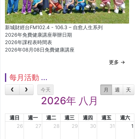
新城財經台FM102.4 - 106.3 – 自愈人生系列
2026年免費健康講座舉辦日期
2026年課程表時間表
2026年08月08日免費健康講座
更多 →
每月活動
今天
月
週
天
2026年 八月
週日
週一
週二
週三
週四
週五
週六
26
27
28
29
30
31
1