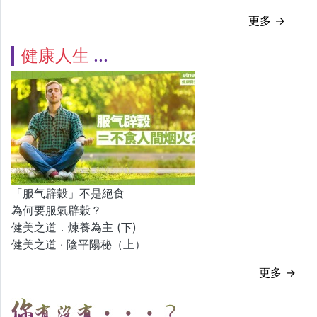
更多 →
健康人生
「服气辟穀」不是絕食
為何要服氣辟穀？
健美之道．煉養為主 (下)
健美之道 ‧ 陰平陽秘（上）
更多 →