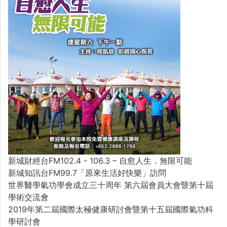
新城財經台FM102.4 - 106.3 – 自愈人生．無限可能
新城知訊台FM99.7「原來生活好快樂」訪問
世界醫學氣功學會成立三十周年 第六屆會員大會暨第十屆
學術交流會
2019年第二屆國際太極健康研討會暨第十五屆國際氣功科
學研討會