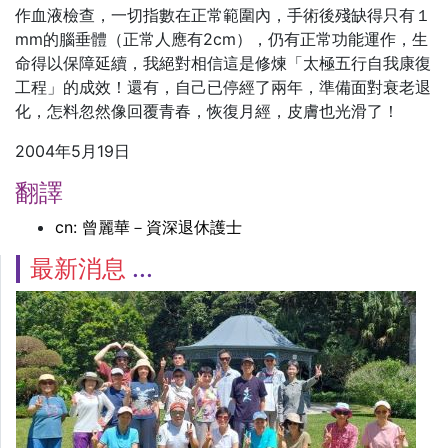
作血液檢查，一切指數在正常範圍內，手術後殘缺得只有１
mm的腦垂體（正常人應有2cm），仍有正常功能運作，生
命得以保障延續，我絕對相信這是修煉「太極五行自我康復
工程」的成效！還有，自己已停經了兩年，準備面對衰老退
化，怎料忽然像回覆青春，恢復月經，皮膚也光滑了！
2004年5月19日
翻譯
cn: 曾麗華－資深退休護士
最新消息