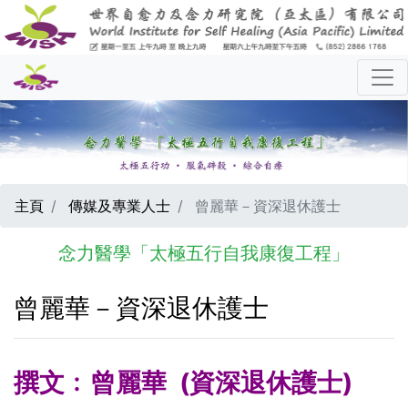
主頁
傳媒及專業人士
曾麗華－資深退休護士
念力醫學「太極五行自我康復工程」
曾麗華－資深退休護士
撰文﹕曾麗華 (資深退休護士)