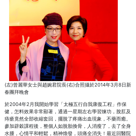
(左)曾麗華女士與趙婉君院長(右)合照攝於2014年3月8日新
春團拜晚會
於2004年2月我開始學習「太極五行自我康復工程」作保
健，怎料效果非常顯著，通過一星期左右學習煉功，脫肛及
痔瘡竟然全部收縮套回，擺脫了疼痛出血現象，不藥而癒。
參加辟穀課程後，整個人如脫胎換骨，人消瘦了，去了全身
水腫，心情平和輕鬆，精神煥發，頭痛全消失！最近回醫院