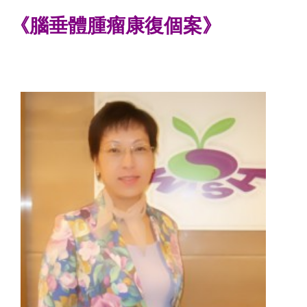
《腦垂體腫瘤康復個案》