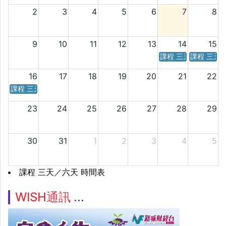
2
3
4
5
6
7
8
9
10
11
12
13
14
15
課程 三天／六天 時
課程 三天
16
17
18
19
20
21
22
課程 三天／六天 時間表
23
24
25
26
27
28
29
30
31
1
2
3
4
5
課程 三天／六天 時間表
WISH通訊