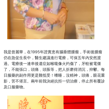
我是曾麗華，在1995年證實患有腦垂體腫瘤，手術後腫瘤
仍在急促生長中，醫生建議進行電療，可保五年內安然渡
過。電療後一連串後遺症如喉嚨像火灼傷了，牙較被電僵
了，不能張口，頭痛﹑頭脹等，把人折磨得消沉，抑鬱。每
日服藥的副作用更是難抵受！嗜睡，沒精神，頭痛，眼花重
影，苦不堪言。兩年前我決絕抗拒一切治療，停止所有覆診
及口服藥物。