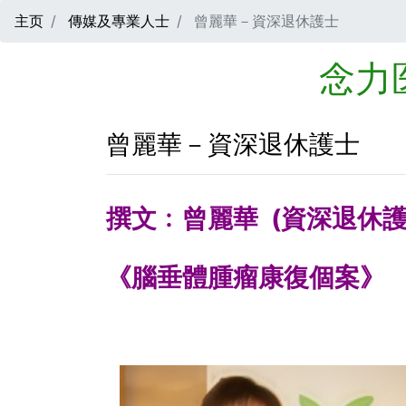
主页
傳媒及專業人士
曾麗華－資深退休護士
念力
曾麗華－資深退休護士
撰文﹕曾麗華 (資深退休護
《腦垂體腫瘤康復個案》