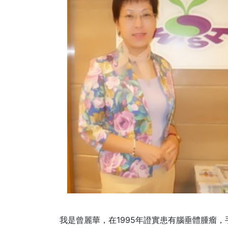
我是曾麗華，在1995年證實患有腦垂體腫瘤