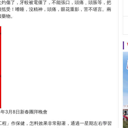
火灼傷了，牙較被電僵了，不能張口，頭痛﹑頭脹等，把
難抵受！嗜睡，沒精神，頭痛，眼花重影，苦不堪言。兩
服藥物。
14年3月8日新春團拜晚會
復工程」作保健，怎料效果非常顯著，通過一星期左右學習