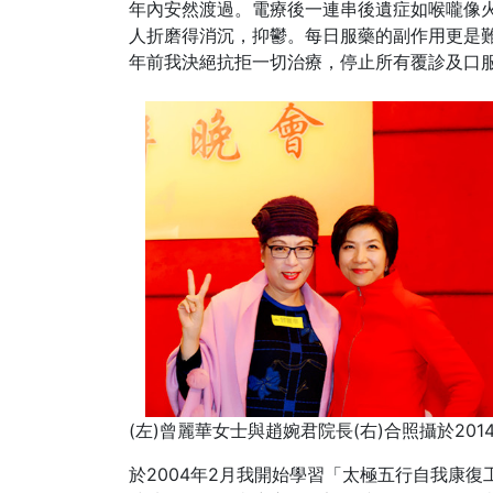
年內安然渡過。電療後一連串後遺症如喉嚨像
人折磨得消沉，抑鬱。每日服藥的副作用更是
年前我決絕抗拒一切治療，停止所有覆診及口
(左)曾麗華女士與趙婉君院長(右)合照攝於20
於2004年2月我開始學習「太極五行自我康