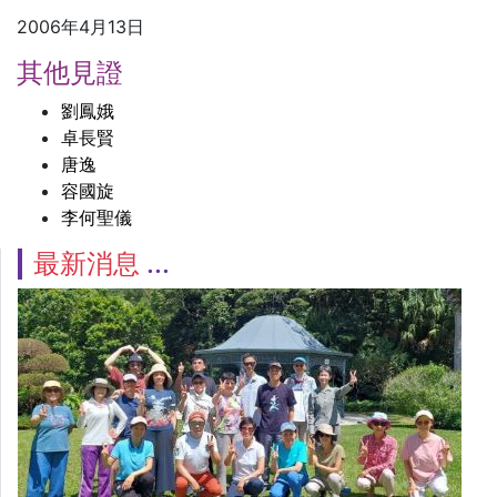
2006年4月13日
其他見證
劉鳳娥
卓長賢
唐逸
容國旋
李何聖儀
最新消息