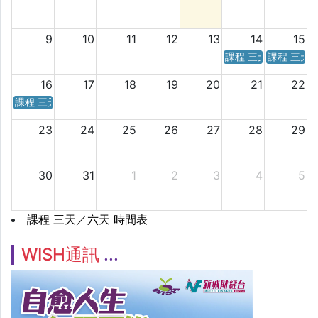
9
10
11
12
13
14
15
課程 三天／六天 時
課程 三天
16
17
18
19
20
21
22
課程 三天／六天 時間表
23
24
25
26
27
28
29
30
31
1
2
3
4
5
課程 三天／六天 時間表
WISH通訊