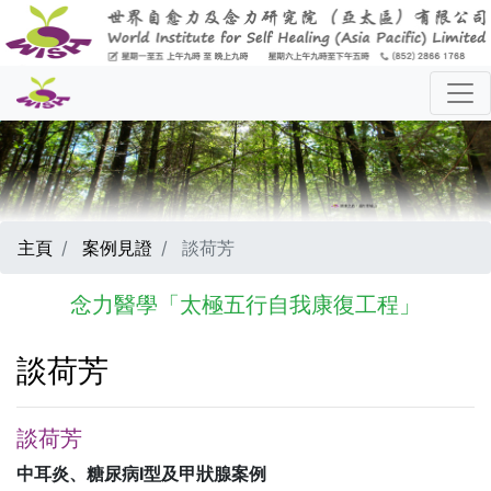
主頁
案例見證
談荷芳
念力醫學「太極五行自我康復工程」
談荷芳
談荷芳
中耳炎、糖尿病I型及甲狀腺案例