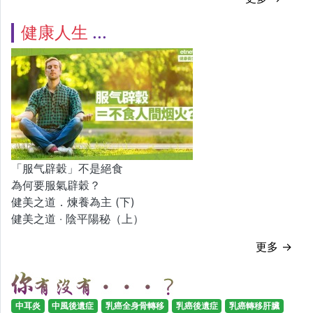
健康人生
「服气辟穀」不是絕食
為何要服氣辟穀？
健美之道．煉養為主 (下)
健美之道 ‧ 陰平陽秘（上）
更多 →
中耳炎
中風後遺症
乳癌全身骨轉移
乳癌後遺症
乳癌轉移肝臟