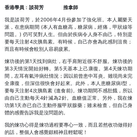
香港學員﹕談荷芳 推拿師
我是談荷芳，於2006年4月份參加了強化班。本人屬樂天
派，在患病期間 (本人有血糖高，糖尿病，經痛，甲狀線等
問題。) 仍可笑對人生。但由於疾病令人身不由己，特別是
要每天注射4次胰島素。有時候，自己亦會為此感到沮喪；
而且有時候會較別人容易疲累。
煉功後的第1天找到病灶，右手肩附近很不舒服。煉功後的
第3天情況開始好轉。第5天基本上己康復。第4天煉功期
間，左耳有氣沖病灶情況；因以前曾患中耳炎。雖現尚未完
全康復，但深信很快會好起來。此外，本人患糖尿病I型，
要每天注射4次胰島素 (進食前)。煉功期間不感肚餓，所以
由自己主動每天4針減為2針。血糖值正常。另外，我在煉
功第1天亦已自己主動停服甲狀腺藥；雖未檢查，但自己身
體的感覺告訴我是沒問題的。
我的煉功心得是煉功過程要專心一致，而且若然收功做得好
的話，整個人會感覺頗精神且輕鬆呢！