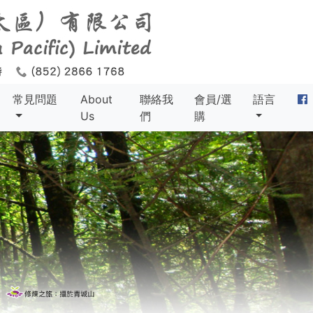
常見問題
About
聯絡我
會員/選
語言
Us
們
購