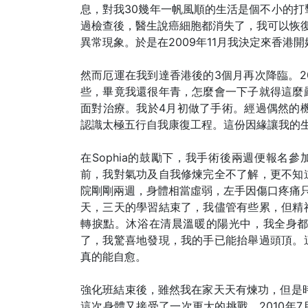
息，對我30幾年一帆風順的生活是個不小的打
過檢查後，醫生說癌細胞都消失了，我可以恢
異常現象。於是在2009年11月我決定來香港
然而厄運在我到達香港後的3個月再次降臨。2
些，畢竟我還很年青，怎麼會一下子就得這麼
面對治療。我於4月初做了手術。經過偶然的機
認識太極五行自我康復工程。這份因緣讓我的
在Sophia的鼓勵下，我手術後兩週便報名
前，我對氣功及自我修煉完全不了解，更不知
院剛剛兩週，身體相當虛弱，左手因傷口疼痛
天，三天的學習結束了，我儘管有些累，但精
轉捩點。沐浴在清晨溫暖的陽光中，我全身
了，我驚喜地發現，我的手已能抬舉過頭頂。
真的能自愈。
強化班結束後，雖然我在家天天有煉功，但是
這次身體又接受了一次更大的挑戰。2010年