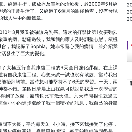
擊。經過手術，碘放療及電療的治療後，於2009年5月經
2
復我的正常生活了。又經過了6個月的跟蹤檢查，沒有發現
2
開始我人生中的新篇章。
2
010年3月我又被確診為乳癌。這次的打擊比第1次要強烈
嚴重的病。悲痛過後，我和我的家人及時調整心態，積極
會，我認識了Sophia。她非常關心我的病情，並介紹我
生活發生了巨大的變化。
參加了太極五行自我康復工程的6天全日強化課程。在上課
道有自我康復工程。心想來試一試也沒有壞處。當時我出
只能抬到胸前。當時想可能堅持不了6天的學習。一天，兩
神都不錯。第四日清晨上山採氣可以說是我這一次學習的
都得到了放鬆，氣感也比前幾天強。六天時間很快就過去
這個小小的進步郤給了我一個積極的訊息，我自己的身體
時間不太長，平均每天3、4小時。接下來我接受了化療，
7月我化療做完後，身體更加虛弱，每天的睡眠時間很長，