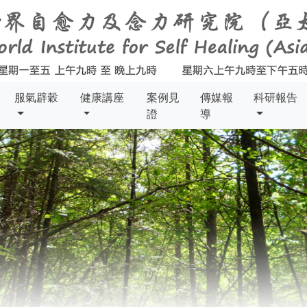
服氣辟穀
健康講座
案例見
傳媒報
科研報告
證
導