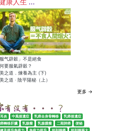
健康人生
服气辟穀」不是絕食
何要服氣辟穀？
美之道．煉養為主 (下)
美之道 ‧ 陰平陽秘（上）
更多 →
耳炎
中風後遺症
乳癌全身骨轉移
乳癌後遺症
癌轉移肝臟
乳腺瘤
乳腺腫瘤
二期肺癌
便秘
健及提升免疫力
免疫力提升
前列腺癌
前列腺脹大