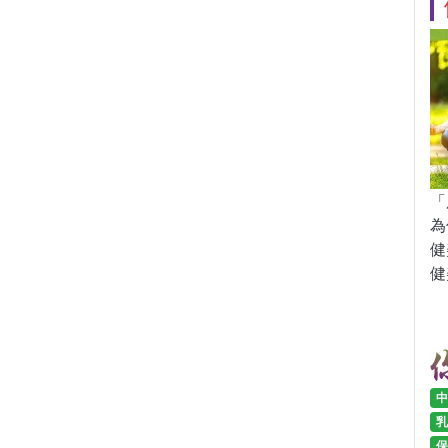
「
為
健
健
中
乳
保