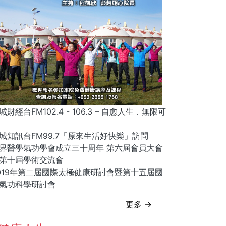
城財經台FM102.4 - 106.3 – 自愈人生．無限可
城知訊台FM99.7「原來生活好快樂」訪問
界醫學氣功學會成立三十周年 第六屆會員大會
第十屆學術交流會
019年第二屆國際太極健康研討會暨第十五屆國
氣功科學研討會
更多 →