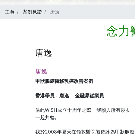
主頁
案例見證
唐逸
念力
唐逸
唐逸
甲狀腺癌轉移乳癌改善案例
香港學員﹕唐逸 金融界從業員
借此WISH成立十周年之際，我願與所有朋友
一起共勉。
我於2008年夏天在倫敦醫院被確診為甲狀腺