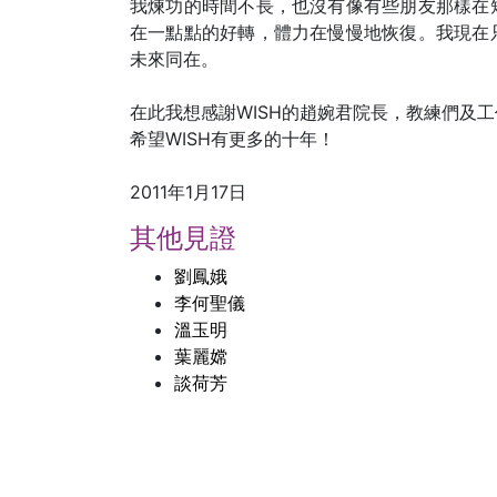
我煉功的時間不長，也沒有像有些朋友那樣在
在一點點的好轉，體力在慢慢地恢復。我現在
未來同在。
在此我想感謝WISH的趙婉君院長，教練們及
希望WISH有更多的十年！
2011年1月17日
其他見證
劉鳳娥
李何聖儀
溫玉明
葉麗嫦
談荷芳