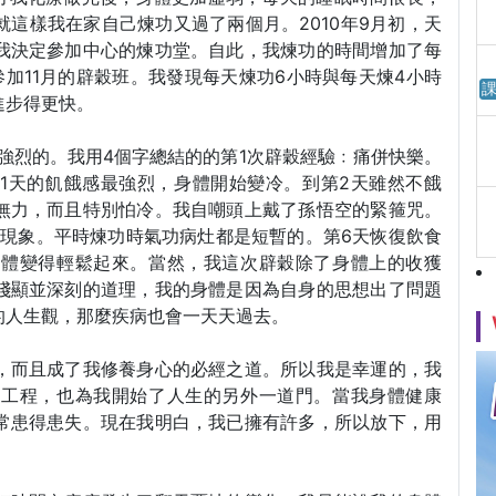
這樣我在家自己煉功又過了兩個月。2010年9月初，天
我決定參加中心的煉功堂。自此，我煉功的時間增加了每
加11月的辟穀班。我發現每天煉功6小時與每天煉4小時
課
進步得更快。
強烈的。我用4個字總結的的第1次辟穀經驗﹕痛併快樂。
1天的飢餓感最強烈，身體開始變冷。到第2天雖然不餓
無力，而且特別怕冷。我自嘲頭上戴了孫悟空的緊箍咒。
灶現象。平時煉功時氣功病灶都是短暫的。第6天恢復飲食
身體變得輕鬆起來。當然，我這次辟穀除了身體上的收獲
淺顯並深刻的道理，我的身體是因為自身的思想出了問題
的人生觀，那麼疾病也會一天天過去。
，而且成了我修養身心的必經之道。所以我是幸運的，我
復工程，也為我開始了人生的另外一道門。當我身體健康
常患得患失。現在我明白，我已擁有許多，所以放下，用