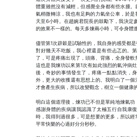
體重雖然沒有減輕，但感覺全身都有些水腫。就
氣稍微轉涼，我也有足夠的力氣坐公車，於是
天至6小時。在趙婉君院長的鼓勵下，我決定參
的效果不一樣的。每天多煉兩小時，可令身體
儘管第1次辟穀是試驗性的，我自身的感受都是
對好幾天不吃飯，我心裡還是有些忐忑的。第
了，可是疼痛出現了，頭痛、背痛，全身發軟
這也是我煉功以來第1次有如此強烈的氣沖病
後，奇妙的事情發生了，疼痛一點點消失，
外，更大的收獲還有思想上的。我明白了一個
才會產生疾病，所以改變觀念，樹立一個健康
明白這個道理後，煉功已不但是單純地煉氣功
感謝身體的疾病讓我認識了太極五行自我康
時，我得到過很多，可是想要的更多，所以經
平常快樂的心過好分分秒秒。