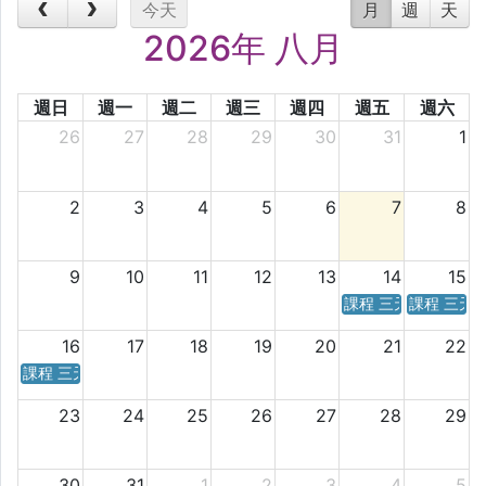
今天
月
週
天
2026年 八月
週日
週一
週二
週三
週四
週五
週六
26
27
28
29
30
31
1
2
3
4
5
6
7
8
9
10
11
12
13
14
15
課程 三天／六天 時
課程 三天
16
17
18
19
20
21
22
課程 三天／六天 時間表
23
24
25
26
27
28
29
30
31
1
2
3
4
5