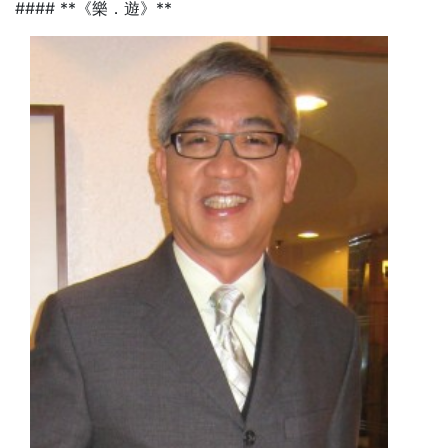
#### **《樂．遊》**