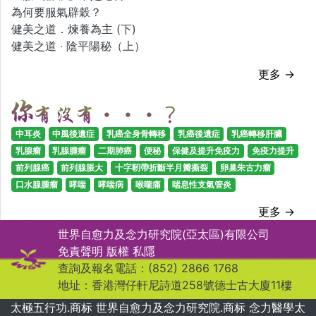
為何要服氣辟穀？
健美之道．煉養為主 (下)
健美之道 ‧ 陰平陽秘（上）
更多 →
中耳炎
中風後遺症
乳癌全身骨轉移
乳癌後遺症
乳癌轉移肝臟
乳腺瘤
乳腺腫瘤
二期肺癌
便秘
保健及提升免疫力
免疫力提升
前列腺癌
前列腺脹大
十字靭帶折斷半月瓣撕裂
卵巢朱古力瘤
口水腺腫瘤
哮喘
哮喘病
喉嚨痛
喘息性支氣管炎
更多 →
世界自愈力及念力研究院(亞太區)有限公司
免責聲明
版權
私隱
查詢及報名電話：(852) 2866 1768
地址：香港灣仔軒尼詩道258號德士古大廈11樓
太極五行功.商标 世界自愈力及念力研究院.商标 念力醫學太