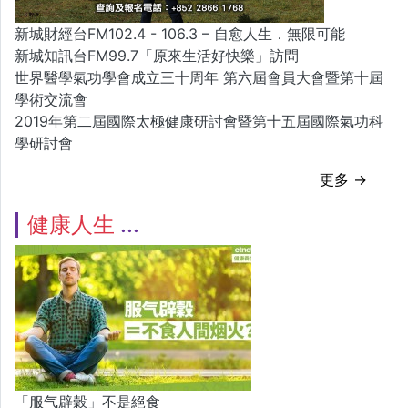
新城財經台FM102.4 - 106.3 – 自愈人生．無限可能
新城知訊台FM99.7「原來生活好快樂」訪問
世界醫學氣功學會成立三十周年 第六屆會員大會暨第十屆
學術交流會
2019年第二屆國際太極健康研討會暨第十五屆國際氣功科
學研討會
更多 →
健康人生
「服气辟穀」不是絕食