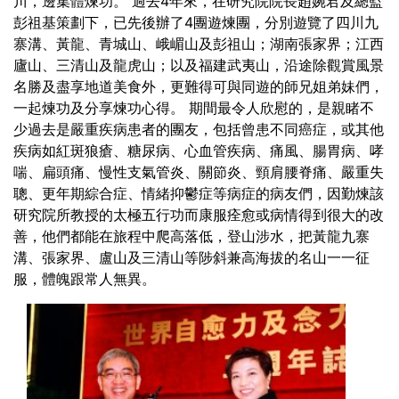
川，邊集體煉功。
過去4年來，在研究院院長趙婉君及總監
彭祖基策劃下，已先後辦了4團遊煉團，分別遊覽了四川九
寨溝、黃龍、青城山、峨嵋山及彭祖山；湖南張家界；江西
廬山、三清山及龍虎山；以及福建武夷山，沿途除觀賞風景
名勝及盡享地道美食外，更難得可與同遊的師兄姐弟妹們，
一起煉功及分享煉功心得。
期間最令人欣慰的，是親睹不
少過去是嚴重疾病患者的團友，包括曾患不同癌症，或其他
疾病如紅斑狼瘡、糖尿病、心血管疾病、痛風、腸胃病、哮
喘、扁頭痛、慢性支氣管炎、關節炎、頸肩腰脊痛、嚴重失
聰、更年期綜合症、情緒抑鬱症等病症的病友們，因勤煉該
研究院所教授的太極五行功而康服痊愈或病情得到很大的改
善，他們都能在旅程中爬高落低，登山涉水，把黃龍九寨
溝、張家界、盧山及三清山等陟斜兼高海拔的名山一一征
服，體魄跟常人無異。