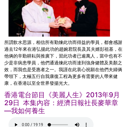
所謂飲水思源，相信所有勤煉此功而得益的學員，都會感謝
過去12年來在港弘揚此功的趙婉君院長及其夫婿彭祖基，在
他俩的辛勤耕耘與推廣下，習此功者已逾萬人，當中也有不
少是非病患學員，他們通過煉此功而達到強身健體及美顏之
效，而我也是受惠者之一。我謹在此衷心祝願在他們夫婦俩
帶領下，太極五行自我康復工程為更多有需要的人帶來健
康，在香港以至全世界發揚光大。
香港電台節目《美麗人生》2013年9月
29日 本集內容：經濟日報社長麥華章
—我如何養生