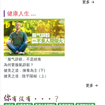
更多 →
健康人生
「服气辟穀」不是絕食
為何要服氣辟穀？
健美之道．煉養為主 (下)
健美之道 ‧ 陰平陽秘（上）
更多 →