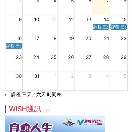
2
3
4
5
6
7
8
9
10
11
12
13
14
15
課程 三天／六天 時
課程 三天
16
17
18
19
20
21
22
課程 三天／六天 時間表
23
24
25
26
27
28
29
30
31
1
2
3
4
5
課程 三天／六天 時間表
WISH通訊