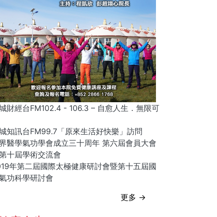
城財經台FM102.4 - 106.3 – 自愈人生．無限可
城知訊台FM99.7「原來生活好快樂」訪問
界醫學氣功學會成立三十周年 第六屆會員大會
第十屆學術交流會
019年第二屆國際太極健康研討會暨第十五屆國
氣功科學研討會
更多 →