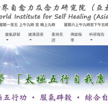
服氣辟穀
健康講座
案例見
傳媒報
科研報告
證
導