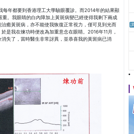
我每年都要到香港理工大學驗眼覆診。而2014年的結果顯
更加嚴重。我眼睛的白內障加上黃斑病變已經使得我剩下兩成
能治癒黃斑病，亦不能使我恢復正常視力，僅可見到光而
課
於是我在煉功時便改為加重意念在眼睛。2016年11月，
分消失了，當時醫生非常訝異，並恭喜我的黃斑病已消
。