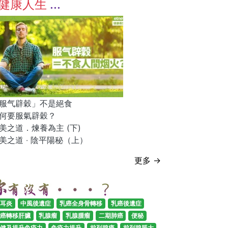
健康人生
服气辟穀」不是絕食
何要服氣辟穀？
美之道．煉養為主 (下)
美之道 ‧ 陰平陽秘（上）
更多 →
耳炎
中風後遺症
乳癌全身骨轉移
乳癌後遺症
癌轉移肝臟
乳腺瘤
乳腺腫瘤
二期肺癌
便秘
健及提升免疫力
免疫力提升
前列腺癌
前列腺脹大