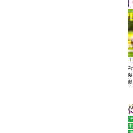
「
為
健
健
中
乳
保