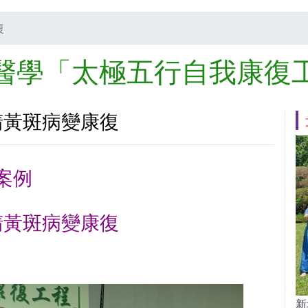
復
醫學「太極五行自我康復
睛黃斑病變康復
案例
睛黃斑病變康復
新