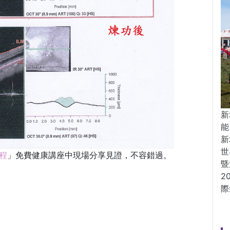
新
能
新
世
程
」免費健康講座中現場分享見證，不容錯過。
暨
2
際