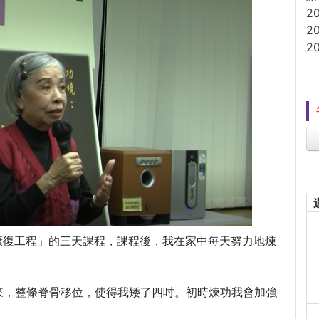
2
2
2
我康復工程」的三天課程，課程後，我在家中每天努力地煉
來，整條脊骨移位，使得我矮了四吋。初時煉功我會加強