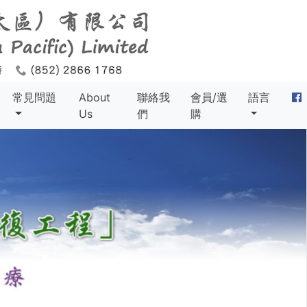
常見問題
About
聯絡我
會員/選
語言
Us
們
購