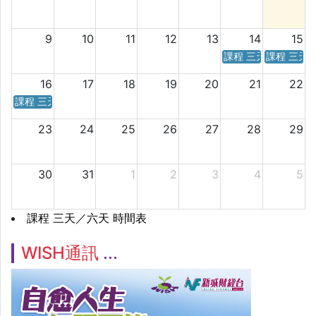
9
10
11
12
13
14
15
課程 三天／六天 時
課程 三天
16
17
18
19
20
21
22
課程 三天／六天 時間表
23
24
25
26
27
28
29
30
31
1
2
3
4
5
課程 三天／六天 時間表
WISH通訊