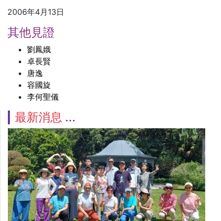
2006年4月13日
其他見證
劉鳳娥
卓長賢
唐逸
容國旋
李何聖儀
最新消息