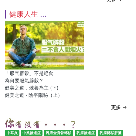
健康人生
「服气辟穀」不是絕食
為何要服氣辟穀？
健美之道．煉養為主 (下)
健美之道 ‧ 陰平陽秘（上）
更多 →
中耳炎
中風後遺症
乳癌全身骨轉移
乳癌後遺症
乳癌轉移肝臟