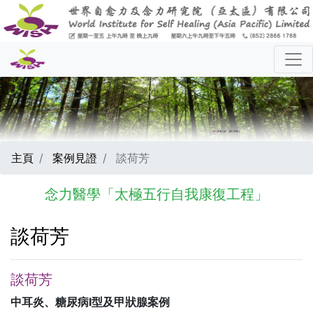
主頁
案例見證
談荷芳
念力醫學「太極五行自我康復工程」
談荷芳
談荷芳
中耳炎、糖尿病I型及甲狀腺案例