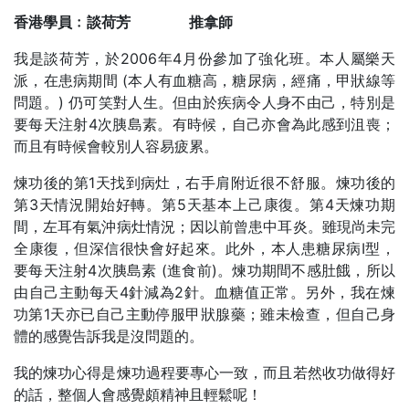
香港學員﹕談荷芳 推拿師
我是談荷芳，於2006年4月份參加了強化班。本人屬樂天
派，在患病期間 (本人有血糖高，糖尿病，經痛，甲狀線等
問題。) 仍可笑對人生。但由於疾病令人身不由己，特別是
要每天注射4次胰島素。有時候，自己亦會為此感到沮喪；
而且有時候會較別人容易疲累。
煉功後的第1天找到病灶，右手肩附近很不舒服。煉功後的
第3天情況開始好轉。第5天基本上己康復。第4天煉功期
間，左耳有氣沖病灶情況；因以前曾患中耳炎。雖現尚未完
全康復，但深信很快會好起來。此外，本人患糖尿病I型，
要每天注射4次胰島素 (進食前)。煉功期間不感肚餓，所以
由自己主動每天4針減為2針。血糖值正常。另外，我在煉
功第1天亦已自己主動停服甲狀腺藥；雖未檢查，但自己身
體的感覺告訴我是沒問題的。
我的煉功心得是煉功過程要專心一致，而且若然收功做得好
的話，整個人會感覺頗精神且輕鬆呢！