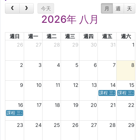
今天
月
週
天
2026年 八月
週日
週一
週二
週三
週四
週五
週六
26
27
28
29
30
31
1
2
3
4
5
6
7
8
9
10
11
12
13
14
15
課程 三天／六天 時
課程 三天
16
17
18
19
20
21
22
課程 三天／六天 時間表
23
24
25
26
27
28
29