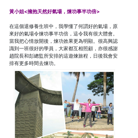
黃小姐<擁抱天然好氣場，煉功事半功倍>
在這個退修養生班中，我學懂了何謂好的氣場，原
來好的氣場令煉功事半功倍，這令我有很大體會。
當我把心情放開後，煉功效果更為明顯。很高興認
識到一班很好的學員，大家都互相照顧，亦很感謝
趙院長和彭總監所安排的這遊煉旅程，日後我會安
排有更多時間去煉功。