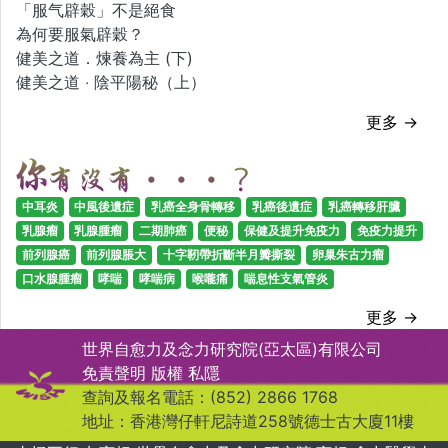
「服气辟穀」不是絕食
為何要服氣辟穀？
健美之道．煉養為主 (下)
健美之道 ‧ 陰平陽秘（上）
更多 →
中耳炎
中風後遺症
乳癌全身骨轉移
乳癌後遺症
乳癌轉移肝臟
乳腺瘤
乳腺腫瘤
二期肺癌
便秘
保健及提升免疫力
免疫力提升
前列腺癌
前列腺脹大
十字靭帶折斷半月瓣撕裂
卵巢朱古力瘤
口水腺腫瘤
哮喘
哮喘病
喉嚨痛
喘息性支氣管炎
更多 →
世界自愈力及念力研究院(亞太區)有限公司
免責聲明
版權
私隱
查詢及報名電話：(852) 2866 1768
地址：香港灣仔軒尼詩道258號德士古大廈11樓