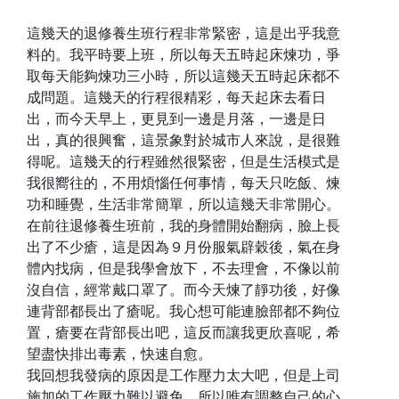
這幾天的退修養生班行程非常緊密，這是出乎我意
料的。我平時要上班，所以每天五時起床煉功，爭
取每天能夠煉功三小時，所以這幾天五時起床都不
成問題。這幾天的行程很精彩，每天起床去看日
出，而今天早上，更見到一邊是月落，一邊是日
出，真的很興奮，這景象對於城市人來說，是很難
得呢。這幾天的行程雖然很緊密，但是生活模式是
我很嚮往的，不用煩惱任何事情，每天只吃飯、煉
功和睡覺，生活非常簡單，所以這幾天非常開心。
在前往退修養生班前，我的身體開始翻病，臉上長
出了不少瘡，這是因為９月份服氣辟穀後，氣在身
體內找病，但是我學會放下，不去理會，不像以前
沒自信，經常戴口罩了。而今天煉了靜功後，好像
連背部都長出了瘡呢。我心想可能連臉部都不夠位
置，瘡要在背部長出吧，這反而讓我更欣喜呢，希
望盡快排出毒素，快速自愈。
我回想我發病的原因是工作壓力太大吧，但是上司
施加的工作壓力難以避免，所以唯有調整自己的心