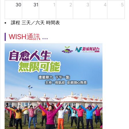
30
31
1
2
3
4
5
課程 三天／六天 時間表
WISH通訊