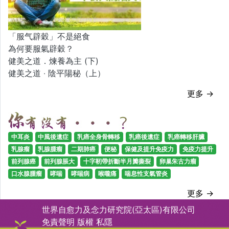
「服气辟穀」不是絕食
為何要服氣辟穀？
健美之道．煉養為主 (下)
健美之道 ‧ 陰平陽秘（上）
更多 →
中耳炎
中風後遺症
乳癌全身骨轉移
乳癌後遺症
乳癌轉移肝臟
乳腺瘤
乳腺腫瘤
二期肺癌
便秘
保健及提升免疫力
免疫力提升
前列腺癌
前列腺脹大
十字靭帶折斷半月瓣撕裂
卵巢朱古力瘤
口水腺腫瘤
哮喘
哮喘病
喉嚨痛
喘息性支氣管炎
更多 →
世界自愈力及念力研究院(亞太區)有限公司
免責聲明
版權
私隱