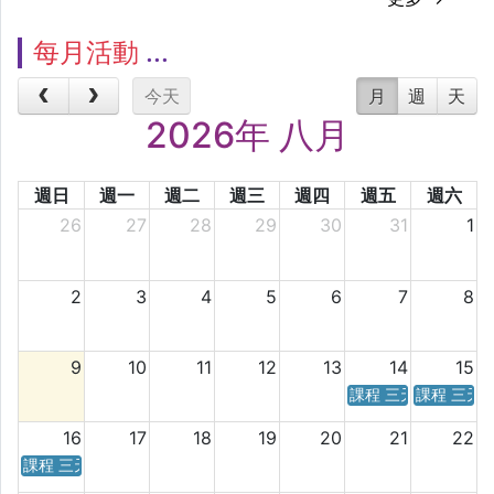
每月活動
今天
月
週
天
2026年 八月
週日
週一
週二
週三
週四
週五
週六
26
27
28
29
30
31
1
2
3
4
5
6
7
8
9
10
11
12
13
14
15
課程 三天／六天 時
課程 三天
16
17
18
19
20
21
22
課程 三天／六天 時間表