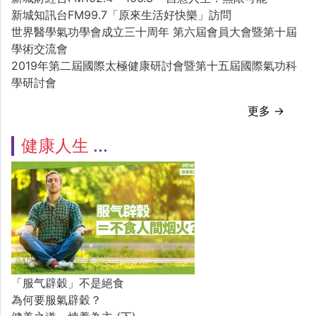
新城知訊台FM99.7「原來生活好快樂」訪問
世界醫學氣功學會成立三十周年 第六屆會員大會暨第十屆
學術交流會
2019年第二屆國際太極健康研討會暨第十五屆國際氣功科
學研討會
更多 →
健康人生
「服气辟穀」不是絕食
為何要服氣辟穀？