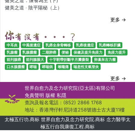
健美之道．煉養為主 (下)
健美之道 ‧ 陰平陽秘（上）
更多 →
中耳炎
中風後遺症
乳癌全身骨轉移
乳癌後遺症
乳癌轉移肝臟
乳腺瘤
乳腺腫瘤
二期肺癌
便秘
保健及提升免疫力
免疫力提升
前列腺癌
前列腺脹大
十字靭帶折斷半月瓣撕裂
卵巢朱古力瘤
口水腺腫瘤
哮喘
哮喘病
喉嚨痛
喘息性支氣管炎
更多 →
世界自愈力及念力研究院(亞太區)有限公司
免責聲明
版權
私隱
查詢及報名電話：(852) 2866 1768
地址：香港灣仔軒尼詩道258號德士古大廈11樓
太極五行功.商标 世界自愈力及念力研究院.商标 念力醫學太
極五行自我康復工程.商标