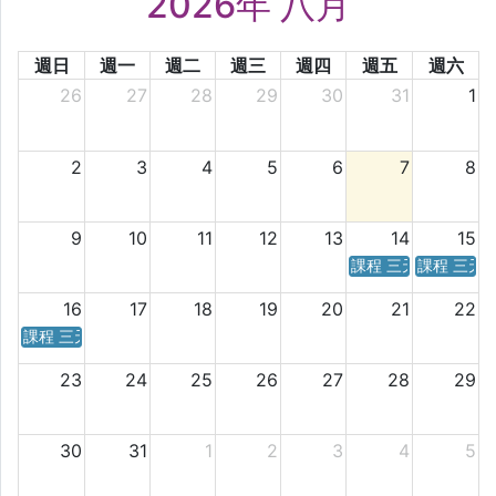
2026年 八月
週日
週一
週二
週三
週四
週五
週六
26
27
28
29
30
31
1
2
3
4
5
6
7
8
9
10
11
12
13
14
15
課程 三天／六天 時
課程 三天
16
17
18
19
20
21
22
課程 三天／六天 時間表
23
24
25
26
27
28
29
30
31
1
2
3
4
5