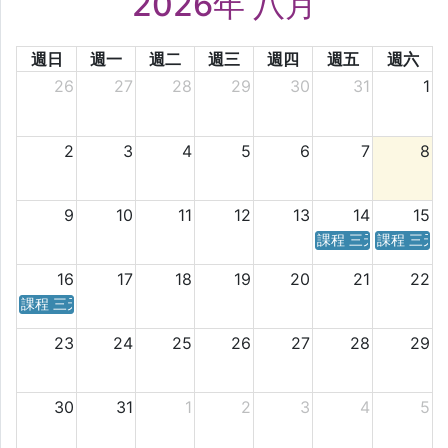
2026年 八月
週日
週一
週二
週三
週四
週五
週六
26
27
28
29
30
31
1
2
3
4
5
6
7
8
9
10
11
12
13
14
15
課程 三天／六天 時
課程 三天
16
17
18
19
20
21
22
課程 三天／六天 時間表
23
24
25
26
27
28
29
30
31
1
2
3
4
5