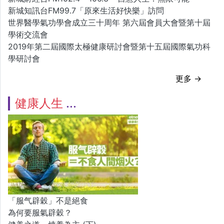
新城知訊台FM99.7「原來生活好快樂」訪問
世界醫學氣功學會成立三十周年 第六屆會員大會暨第十屆
學術交流會
2019年第二屆國際太極健康研討會暨第十五屆國際氣功科
學研討會
更多 →
健康人生
「服气辟穀」不是絕食
為何要服氣辟穀？