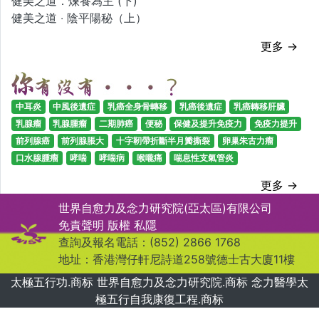
健美之道．煉養為主 (下)
健美之道 ‧ 陰平陽秘（上）
更多 →
中耳炎
中風後遺症
乳癌全身骨轉移
乳癌後遺症
乳癌轉移肝臟
乳腺瘤
乳腺腫瘤
二期肺癌
便秘
保健及提升免疫力
免疫力提升
前列腺癌
前列腺脹大
十字靭帶折斷半月瓣撕裂
卵巢朱古力瘤
口水腺腫瘤
哮喘
哮喘病
喉嚨痛
喘息性支氣管炎
更多 →
世界自愈力及念力研究院(亞太區)有限公司
免責聲明
版權
私隱
查詢及報名電話：(852) 2866 1768
地址：香港灣仔軒尼詩道258號德士古大廈11樓
太極五行功.商标 世界自愈力及念力研究院.商标 念力醫學太
極五行自我康復工程.商标