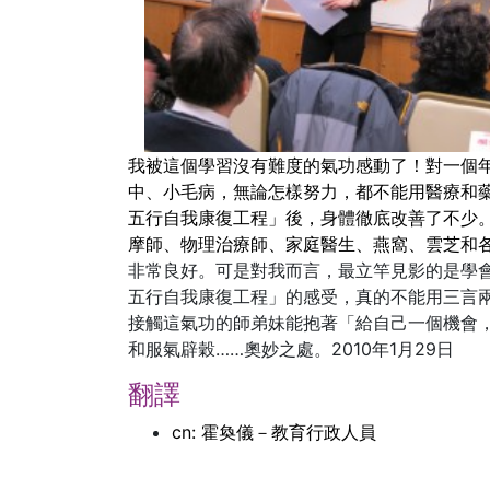
我被這個學習沒有難度的氣功感動了！對一個
中、小毛病，無論怎樣努力，都不能用醫療和藥
五行自我康復工程」後，身體徹底改善了不少
摩師、物理治療師、家庭醫生、燕窩、雲芝和
非常良好。可是對我而言，最立竿見影的是學
五行自我康復工程」的感受，真的不能用三言
接觸這氣功的師弟妹能抱著「給自己一個機會
和服氣辟穀……奧妙之處。2010年1月29日
翻譯
cn: 霍奐儀－教育行政人員