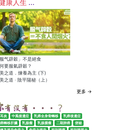
健康人生
服气辟穀」不是絕食
何要服氣辟穀？
美之道．煉養為主 (下)
美之道 ‧ 陰平陽秘（上）
更多 →
耳炎
中風後遺症
乳癌全身骨轉移
乳癌後遺症
癌轉移肝臟
乳腺瘤
乳腺腫瘤
二期肺癌
便秘
健及提升免疫力
免疫力提升
前列腺癌
前列腺脹大