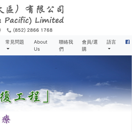
常見問題
About
聯絡我
會員/選
語言
Us
們
購