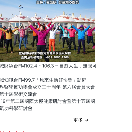
城財經台FM102.4 - 106.3 – 自愈人生．無限可
城知訊台FM99.7「原來生活好快樂」訪問
界醫學氣功學會成立三十周年 第六屆會員大會
第十屆學術交流會
019年第二屆國際太極健康研討會暨第十五屆國
氣功科學研討會
更多 →