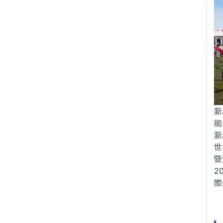
新
能
新
世
暨
2
際