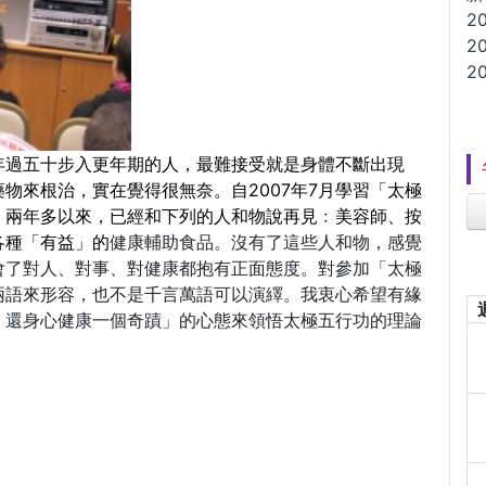
2
2
2
年過五十步入更年期的人，最難接受就是身體不斷出現
物來根治，實在覺得很無奈。自2007年7月學習「太極
。兩年多以來，已經和下列的人和物說再見﹕美容師、按
各種「有益」的
健康輔助食品。沒有了這些人和物，感覺
會了對人、對事、對健康都抱有正面態度。對參加「太極
兩語來形容，也不是千言萬語可以演繹。我衷心希望有緣
，還身心健康一個奇蹟」的心態來領悟太極五行功的理論