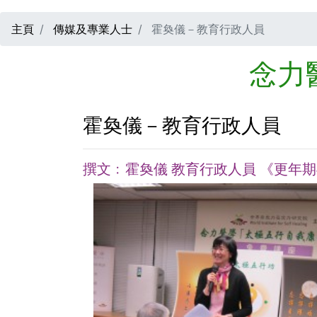
主頁
傳媒及專業人士
霍奐儀－教育行政人員
念力
霍奐儀－教育行政人員
撰文﹕霍奐儀 教育行政人員 《更年