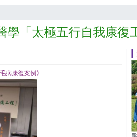
醫學「太極五行自我康復
期毛病康復案例》
新