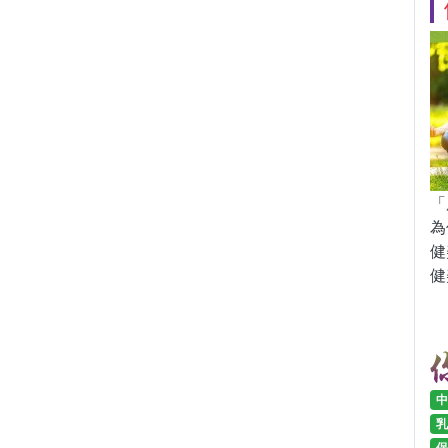
「
為
健
健
中
乳
保