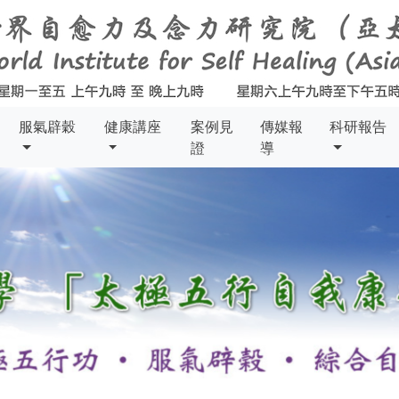
服氣辟穀
健康講座
案例見
傳媒報
科研報告
證
導