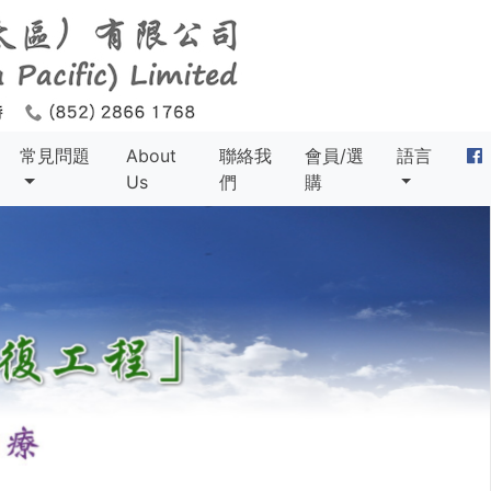
常見問題
About
聯絡我
會員/選
語言
Us
們
購