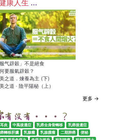
健康人生
服气辟穀」不是絕食
何要服氣辟穀？
美之道．煉養為主 (下)
美之道 ‧ 陰平陽秘（上）
更多 →
耳炎
中風後遺症
乳癌全身骨轉移
乳癌後遺症
癌轉移肝臟
乳腺瘤
乳腺腫瘤
二期肺癌
便秘
健及提升免疫力
免疫力提升
前列腺癌
前列腺脹大