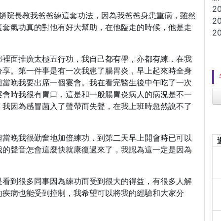
2
是趙院長教我爸爸練這套功法，因為我爸爸身患重病，雖然
2
這套氣功真的對他有好大幫助，在他臨走的時候，他是走
2
部裡面推廣太極五行功，我自己都有學，亦都有練，在我
分享。第一件事是有一次我患了腸胃炎，早上起來時全身
但當晚我要出席一個宴會。我在看完醫生後中午吃了一次
宴會時我很有胃口，這是和一般腸胃炎病人的病況是不一
，我因為感冒菌入了聲帶而失聲，在我上班時忽然說不了
但當晚我很勤奮地加倍練功，到第二天早上開會時已可以
我的聲音怎會這麼快就康復過來了，我認為這一定是因為
是看到很多同事因為練功而受到很大的得益，有很多人解
的疾病也能受到控制，我希望可以將我的經驗和大家分