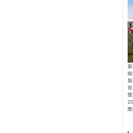
新
能
新
世
暨
2
際