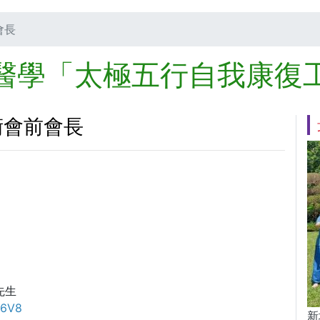
會長
醫學「太極五行自我康復
術會前會長
先生
M6V8
新