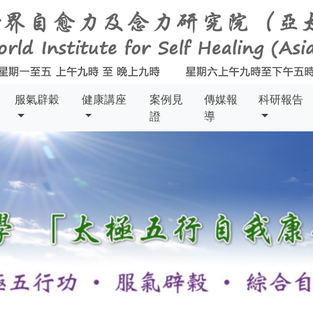
服氣辟穀
健康講座
案例見
傳媒報
科研報告
證
導