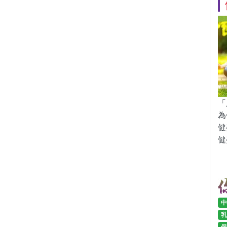
「
為
健
健
中
乳
保