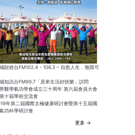
城財經台FM102.4 - 106.3 – 自愈人生．無限可
城知訊台FM99.7「原來生活好快樂」訪問
界醫學氣功學會成立三十周年 第六屆會員大會
第十屆學術交流會
019年第二屆國際太極健康研討會暨第十五屆國
氣功科學研討會
更多 →