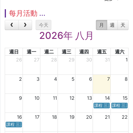
每月活動
今天
月
週
天
2026年 八月
週日
週一
週二
週三
週四
週五
週六
26
27
28
29
30
31
1
2
3
4
5
6
7
8
9
10
11
12
13
14
15
課程 三天／六天 時
課程 三天
16
17
18
19
20
21
22
課程 三天／六天 時間表