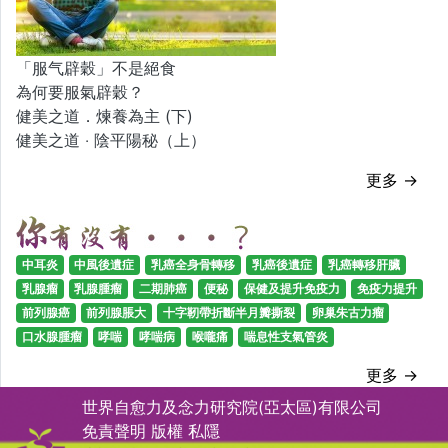
「服气辟穀」不是絕食
為何要服氣辟穀？
健美之道．煉養為主 (下)
健美之道 ‧ 陰平陽秘（上）
更多 →
中耳炎
中風後遺症
乳癌全身骨轉移
乳癌後遺症
乳癌轉移肝臟
乳腺瘤
乳腺腫瘤
二期肺癌
便秘
保健及提升免疫力
免疫力提升
前列腺癌
前列腺脹大
十字靭帶折斷半月瓣撕裂
卵巢朱古力瘤
口水腺腫瘤
哮喘
哮喘病
喉嚨痛
喘息性支氣管炎
更多 →
世界自愈力及念力研究院(亞太區)有限公司
免責聲明
版權
私隱