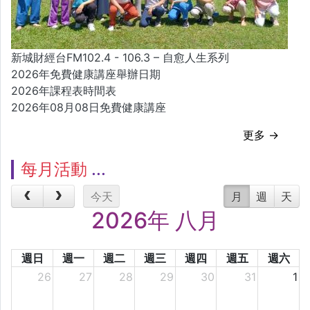
新城財經台FM102.4 - 106.3 – 自愈人生系列
2026年免費健康講座舉辦日期
2026年課程表時間表
2026年08月08日免費健康講座
更多 →
每月活動
今天
月
週
天
2026年 八月
週日
週一
週二
週三
週四
週五
週六
26
27
28
29
30
31
1