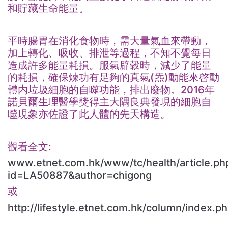
和貯藏生命能量。
平時腸胃在消化食物時，需大量氣血來帶動，
加上轉化、吸收、排泄等過程，不知不覺每日
造成許多能量耗損。服氣辟穀時，減少了能量
的耗損，確保煉功有足夠的真氣(炁)動能來啓動
體内垃圾細胞的自噬功能，排出廢物。2016年
諾貝爾生理醫學獎得主大隅良典發現的細胞自
噬現象亦佐證了此人體的先天構造。
觀看全文:
www.etnet.com.hk/www/tc/health/article.ph
id=LA50887&author=chigong
或
http://lifestyle.etnet.com.hk/column/index.