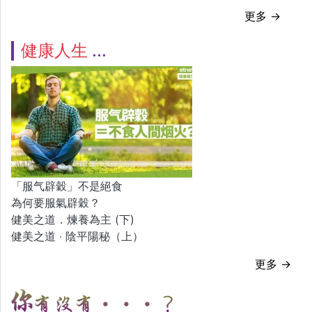
更多 →
健康人生
「服气辟穀」不是絕食
為何要服氣辟穀？
健美之道．煉養為主 (下)
健美之道 ‧ 陰平陽秘（上）
更多 →