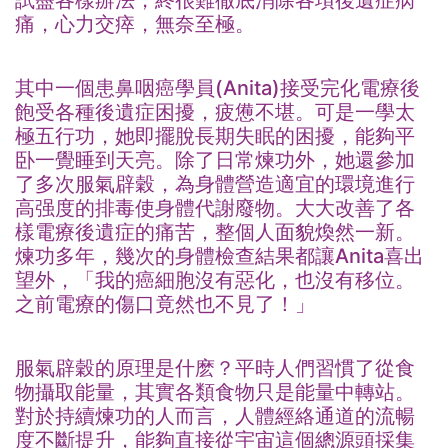
試盡各樣辦法，終很難徹底消除各項後遺症病
痛，心力交瘁，無奈至極。
其中一個患鼻咽癌學員(Anita)接受完化電療後
飽受各種後遺症困擾，疲憊不堪。可是一學太
極五行功，她即擺脫長期失眠的困擾，能夠平
卧一覺睡到天亮。除了日常煉功外，她還參加
了多次服氣辟穀，為身體營造適宜的環境進行
高强度的排毒使身體代謝廢物。大大改善了各
樣電療後遺症的痛苦，整個人面貌煥然一新。
煉功多年，幾次的身體檢查結果都讓Anita喜出
望外，「我的癌細胞沒有惡化，也沒有移位。
之前電療的傷口竟然也不見了！」
服氣辟穀的原理是什麽？平時人們習慣了從食
物攝取能量，其實各類食物只是能量中轉站。
對於持續煉功的人而言，人體經絡通道的流暢
度不斷提升，能夠直接從宇宙這個總源頭採集