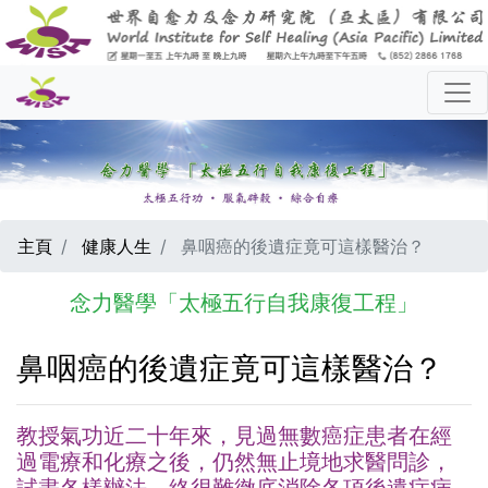
主頁
健康人生
鼻咽癌的後遺症竟可這樣醫治？
念力醫學「太極五行自我康復工程」
鼻咽癌的後遺症竟可這樣醫治？
教授氣功近二十年來，見過無數癌症患者在經
過電療和化療之後，仍然無止境地求醫問診，