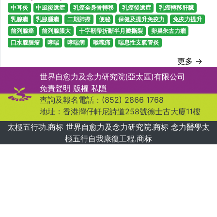
中耳炎
中風後遺症
乳癌全身骨轉移
乳癌後遺症
乳癌轉移肝臟
乳腺瘤
乳腺腫瘤
二期肺癌
便秘
保健及提升免疫力
免疫力提升
前列腺癌
前列腺脹大
十字靭帶折斷半月瓣撕裂
卵巢朱古力瘤
口水腺腫瘤
哮喘
哮喘病
喉嚨痛
喘息性支氣管炎
更多 →
世界自愈力及念力研究院(亞太區)有限公司
免責聲明
版權
私隱
查詢及報名電話：(852) 2866 1768
地址：香港灣仔軒尼詩道258號德士古大廈11樓
太極五行功.商标 世界自愈力及念力研究院.商标 念力醫學太
極五行自我康復工程.商标