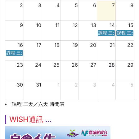
2
3
4
5
6
7
8
9
10
11
12
13
14
15
課程 三天／六天 時
課程 三天
16
17
18
19
20
21
22
課程 三天／六天 時間表
23
24
25
26
27
28
29
30
31
1
2
3
4
5
課程 三天／六天 時間表
WISH通訊