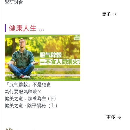
學研討會
更多 →
健康人生
「服气辟穀」不是絕食
為何要服氣辟穀？
健美之道．煉養為主 (下)
健美之道 ‧ 陰平陽秘（上）
更多 →