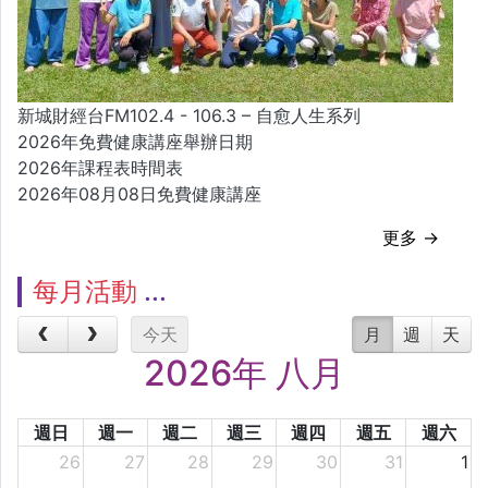
新城財經台FM102.4 - 106.3 – 自愈人生系列
2026年免費健康講座舉辦日期
2026年課程表時間表
2026年08月08日免費健康講座
更多 →
每月活動
今天
月
週
天
2026年 八月
週日
週一
週二
週三
週四
週五
週六
26
27
28
29
30
31
1