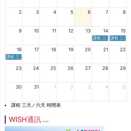
2
3
4
5
6
7
8
9
10
11
12
13
14
15
課程 三天／六天 時
課程 三天
16
17
18
19
20
21
22
課程 三天／六天 時間表
23
24
25
26
27
28
29
30
31
1
2
3
4
5
課程 三天／六天 時間表
WISH通訊