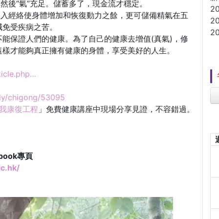
，然後“氣”充足。儲蓄多了，現金流才穩定。
2
注入經絡使身體增加和恢復動力之餘，更可儲備精氣在五
2
減免受疾病之苦。
2
能保證人們的健康。為了自己的健康去增值(真氣)，修
這樣才能夠真正擁有健康的身體，享受美好的人生。
ticle.php…
mily/chigong/53095
自我康復工程
」免費健康講座中現場分享見證，不容錯過。
book專頁
c.hk/