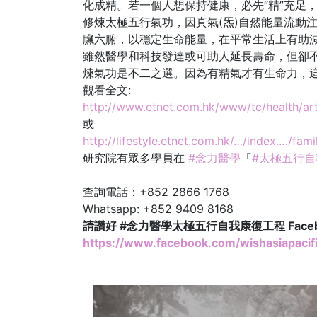
化成精。若一個人想保持健康，必先“精”充足
修煉太極五行氣功，因真氣(炁)自然能量流動
臟六腑，以穩定生命能量，在平常生活上有助
雖然醫學和科技發達或可助人延長壽命，但卻不
煉氣功是不二之選。因為有精氣才有生命力，
觀看全文:
http://www.etnet.com.hk/www/tc/health/ar
或
http://lifestyle.etnet.com.hk/…/index.…/fa
研究院有眾多學員在
#念力醫學
「
#太極五行
查詢電話：+852 2866 1768
Whatsapp: +852 9409 8168
請讚好 #念力醫學太極五行自我康復工程 Face
https://www.facebook.com/wishasiapacifi