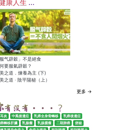
健康人生
服气辟穀」不是絕食
何要服氣辟穀？
美之道．煉養為主 (下)
美之道 ‧ 陰平陽秘（上）
更多 →
耳炎
中風後遺症
乳癌全身骨轉移
乳癌後遺症
癌轉移肝臟
乳腺瘤
乳腺腫瘤
二期肺癌
便秘
健及提升免疫力
免疫力提升
前列腺癌
前列腺脹大