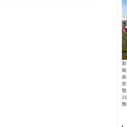
新
能
新
世
暨
2
際