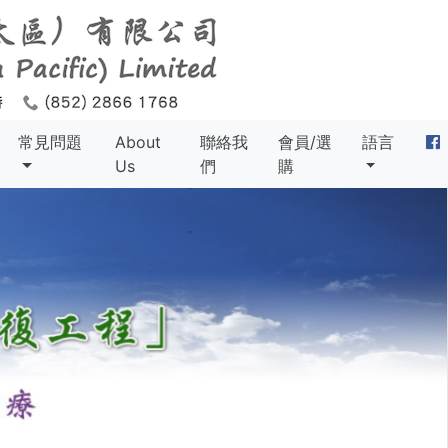
常見問題
About
聯絡我
會員/選
語言
Us
們
購