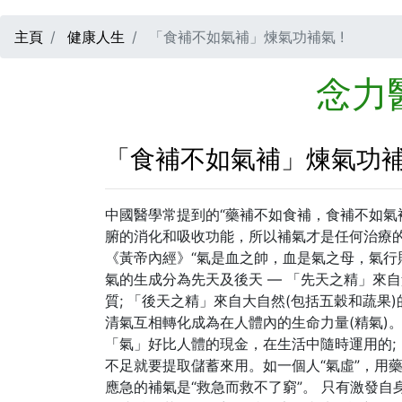
主頁
健康人生
「食補不如氣補」煉氣功補氣 !
念力
「食補不如氣補」煉氣功補氣
中國醫學常提到的“藥補不如食補，食補不如氣
腑的消化和吸收功能，所以補氣才是任何治療
《黃帝內經》“氣是血之帥，血是氣之母，氣行則
氣的生成分為先天及後天 — 「先天之精」來
質; 「後天之精」來自大自然(包括五穀和蔬
清氣互相轉化成為在人體內的生命力量(精氣)
「氣」好比人體的現金，在生活中隨時運用的;
不足就要提取儲蓄來用。如一個人“氣虛”，用
應急的補氣是“救急而救不了窮”。 只有激發