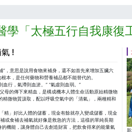
醫學「太極五行自我康復
 !
補”，意思是說用食物來補身，還不如首先來增加五臟六
的根本，是任何藥物和營養補品都不能替代的。
血行，氣滯則血淤。” “氣虛則血弱。”
自父母的傳下來精血，是構成機本人體生命活動原始精微物
果)的精微物質汲取，配以呼吸空氣中的「清氣」，兩種精和
。
 「精」好比人體的儲蓄，現金有餘就存入變成儲蓄，現金
藥補或食補去補氣就好像是救急的方法，這樣的單純長期
自身的機能，讓身體自己去創造財富，把飲食得來的能量氣
新