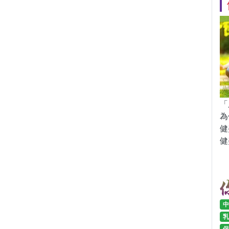
「
為
健
健
中
乳
保