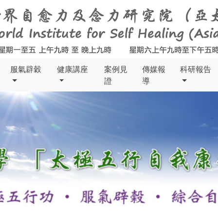
服氣辟穀
健康講座
案例見
傳媒報
科研報告
證
導