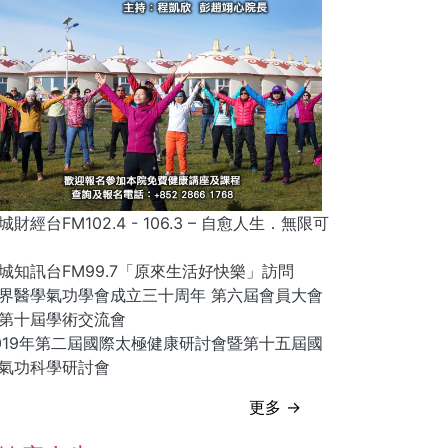
城財經台FM102.4 - 106.3 – 自愈人生．無限可
城知訊台FM99.7「原來生活好快樂」訪問
界醫學氣功學會成立三十周年 第六屆會員大會
第十屆學術交流會
019年第二屆國際太極健康研討會暨第十五屆國
氣功科學研討會
更多 →