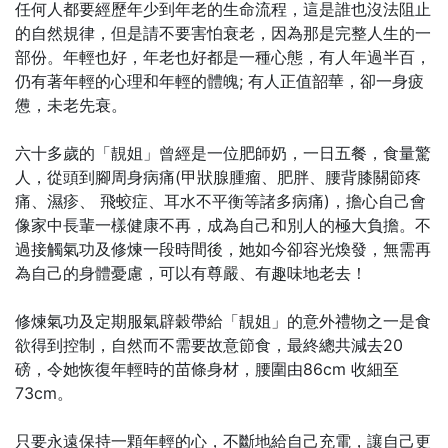
任何人都要經歷年少到年老的生命流程，這是誰也沒法阻止
的自然規律，但是請不要害怕衰老，因為那是完整人生的一
部份。年輕也好，年老也好都是一種心態，有人年過半百，
仍有著年輕的心理和年輕的體魄; 有人正值韶華，卻一身疲
憊，未老先衰。
六十多歲的「靚姐」曾經是一位肥師奶，一日五餐，食量驚
人，從頭到腳周身病痛(甲狀腺腫瘤、肥胖、腰背膝關節疼
痛、濕疹、 飛蛟症、耳水不平衡等諸多病痛)，擔心自己會
像家中長輩一樣健康不再，成為自己和別人的極大負擔。不
過接觸氣功及修煉一段時間後，她如今卻容光煥發，無需再
為自己的身體憂慮，可以有尊嚴、有趣味地老去！
修煉氣功及定期服氣辟穀帶給「靚姐」的意外禮物之一是食
欲得到控制，自然而不需要故意節食，最終總共減去20
磅，令她恢復年輕時的苗條身材，腰圍由86cm 收細至
73cm。
只要永遠保持一顆年輕的心，不斷地給自己充電，讓自己更