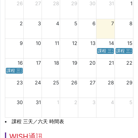
26
27
28
29
30
31
1
2
3
4
5
6
7
8
9
10
11
12
13
14
15
課程 三天／六天 時
課程 三天
16
17
18
19
20
21
22
課程 三天／六天 時間表
23
24
25
26
27
28
29
30
31
1
2
3
4
5
課程 三天／六天 時間表
WISH通訊