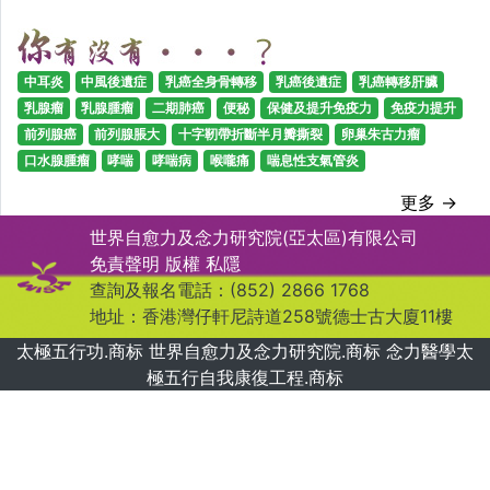
中耳炎
中風後遺症
乳癌全身骨轉移
乳癌後遺症
乳癌轉移肝臟
乳腺瘤
乳腺腫瘤
二期肺癌
便秘
保健及提升免疫力
免疫力提升
前列腺癌
前列腺脹大
十字靭帶折斷半月瓣撕裂
卵巢朱古力瘤
口水腺腫瘤
哮喘
哮喘病
喉嚨痛
喘息性支氣管炎
更多 →
世界自愈力及念力研究院(亞太區)有限公司
免責聲明
版權
私隱
查詢及報名電話：(852) 2866 1768
地址：香港灣仔軒尼詩道258號德士古大廈11樓
太極五行功.商标 世界自愈力及念力研究院.商标 念力醫學太
極五行自我康復工程.商标