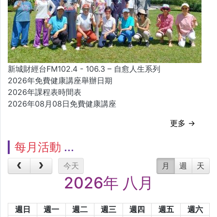
新城財經台FM102.4 - 106.3 – 自愈人生系列
2026年免費健康講座舉辦日期
2026年課程表時間表
2026年08月08日免費健康講座
更多 →
每月活動
今天
月
週
天
2026年 八月
週日
週一
週二
週三
週四
週五
週六