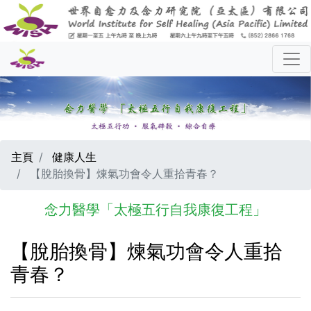
主頁
健康人生
【脫胎換骨】煉氣功會令人重拾青春？
念力醫學「太極五行自我康復工程」
【脫胎換骨】煉氣功會令人重拾
青春？