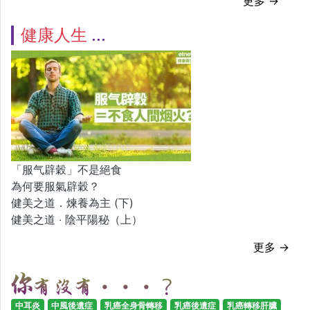
更多 →
健康人生
「服气辟穀」不是絕食
為何要服氣辟穀？
健美之道．煉養為主 (下)
健美之道 ‧ 陰平陽秘（上）
更多 →
中耳炎
中風後遺症
乳癌全身骨轉移
乳癌後遺症
乳癌轉移肝臟