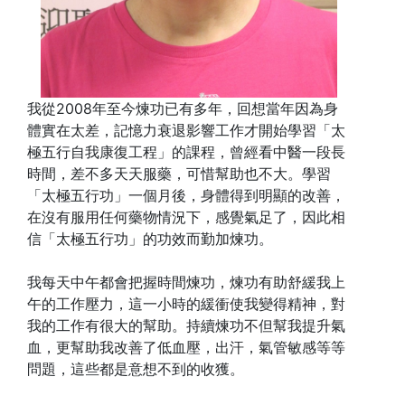
我從2008年至今煉功已有多年，回想當年因為身
體實在太差，記憶力衰退影響工作才開始學習「太
極五行自我康復工程」的課程，曾經看中醫一段長
時間，差不多天天服藥，可惜幫助也不大。學習
「太極五行功」一個月後，身體得到明顯的改善，
在沒有服用任何藥物情況下，感覺氣足了，因此相
信「太極五行功」的功效而勤加煉功。
我每天中午都會把握時間煉功，煉功有助舒緩我上
午的工作壓力，這一小時的緩衝使我變得精神，對
我的工作有很大的幫助。持續煉功不但幫我提升氣
血，更幫助我改善了低血壓，出汗，氣管敏感等等
問題，這些都是意想不到的收獲。