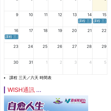
9
10
11
12
13
14
15
課程 三天／六天 時
課程 三天
16
17
18
19
20
21
22
課程 三天／六天 時間表
23
24
25
26
27
28
29
30
31
1
2
3
4
5
課程 三天／六天 時間表
WISH通訊