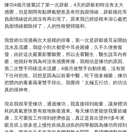
煉功4個月後嘗試了第一次辟穀，4天的辟穀初時沒有太大
感覺，但是期間有點脾氣變差及有些負面情緒，辟穀後此等
負面情緒從此就沒有再出現了。原來我已經從根本深心處把
負面情緒都除掉了，人的性格變得隨和。
我曾經出現過兩次大規模的排毒，第一次是辟穀後耳朵開始
流水及流膿，我從小到大都受中耳炎困擾，久不久便會復
發，由於這次嚴重影響聽覺，所以去看醫生，醫生說耳內有
瘡，他很好奇我為何沒有感覺疼痛，我相信是煉功的原因。
第二次雙手同樣流水流膿，4個月後雙手自動痊癒，沒有留
下任何疤痕。回想是因為以前看中醫，吃下很多補藥，煉功
把體內的毒素藉著雙手排出。我覺得「太極五行功」的功法
真的很神奇。
現在我很享受煉功，通過煉功，我直接得到能量，讓身體消
耗的真氣更快更有效地恢復過來。每天煉功更能使我重拾健
康，又可重投工作得到經濟收益，真正是喜出望外!!多年來
眼見班上很多患上慢性疾病及頑疾的同學都因為煉功而得到
改善，興幸自己多年來的身體都無大問題，希望繼續勤加煉