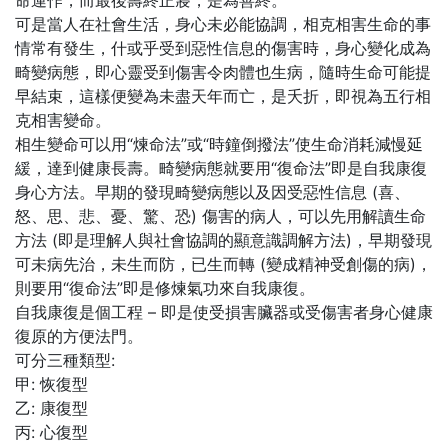
命運作，而最後壽終正寢，是為善終。
可是當人在社會生活，身心未必能協調，相克相害生命的事
情常有發生，什或乎受到惡性信息的傷害時，身心變化成為
畸變病態，即心靈受到傷害令肉體也生病，隨時生命可能提
早結束，這樣便變為未盡天年而亡，是夭折，即視為五行相
克相害變命。
相生變命可以用“煉命法”或“時鐘倒撥法”使生命消耗減慢延
緩，達到健康長壽。畸變病態就要用“復命法”即是自我康復
身心方法。早期的發現畸變病態以及因受惡性信息 (喜、
怒、思、悲、憂、驚、恐) 傷害的病人，可以先用解讀生命
方法 (即是理解人與社會協調的顯意識調解方法)，早期發現
可未病先治，未生而防，已生而轉 (變成精神受創傷的病)，
則要用“復命法”即是修煉氣功來自我康復。
自我康復是個工程 – 即是使受損害臟器或受傷害者身心健康
復原的方便法門。
可分三種類型:
甲: 恢復型
乙: 康復型
丙: 心復型