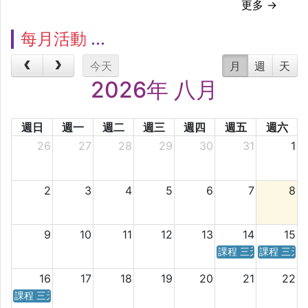
更多 →
每月活動
今天
月
週
天
2026年 八月
週日
週一
週二
週三
週四
週五
週六
26
27
28
29
30
31
1
2
3
4
5
6
7
8
9
10
11
12
13
14
15
課程 三天／六天 時
課程 三天
16
17
18
19
20
21
22
課程 三天／六天 時間表