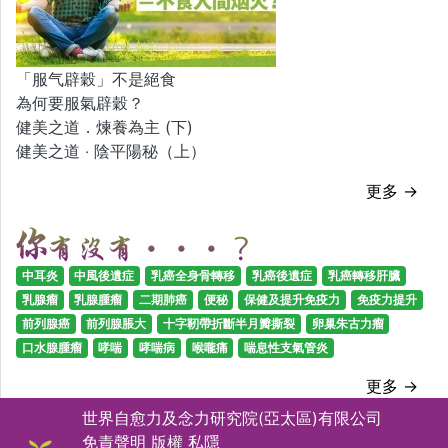
「服气辟穀」不是絕食
為何要服氣辟穀？
健美之道．煉養為主 (下)
健美之道 ‧ 陰平陽秘（上）
更多 →
中耳炎
中風後遺症
乳癌全身骨轉移
乳癌後遺症
乳癌轉移肝臟
乳腺瘤
乳腺腫瘤
二期肺癌
便秘
保健及提升免疫力
免疫力提升
前列腺癌
前列腺脹大
十字靭帶折斷半月瓣撕裂
卵巢朱古力瘤
口水腺腫瘤
哮喘
哮喘病
喉嚨痛
喘息性支氣管炎
更多 →
世界自愈力及念力研究院(亞太區)有限公司
免責聲明
版權
私隱