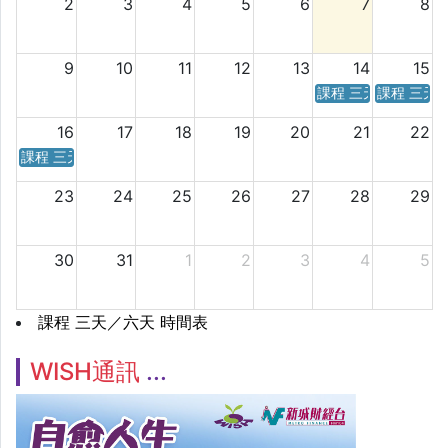
2
3
4
5
6
7
8
9
10
11
12
13
14
15
課程 三天／六天 時
課程 三天
16
17
18
19
20
21
22
課程 三天／六天 時間表
23
24
25
26
27
28
29
30
31
1
2
3
4
5
課程 三天／六天 時間表
WISH通訊