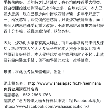
乎想像的好。若能持之以恆煉功，身心均能獲得重大得益。
我自從開始煉功到現在已有9年之多，自煉功以來，本人已
甚少患病，現在已很少向中醫或西醫求醫，多年來只患了
一、兩次感冒，即使偶然患感冒，只要煉功便能痊癒。而且
整個人的思想都受到重大改變，不論在思維及做事方面都變
得十分舒暢，並且頭腦清晰，狀態良好。
因此，煉功對大家都有莫大脾益，而且亦非常容易學習及煉
功，故現在本人的太太及兒子亦於本人推介下學習此功法，
並得到良好得益。本人覺得此功法的效用相當了不起，若然
要花錢向醫生求醫，倒不如學習此功法，改善健康。
最後，在此祝各位身體健康。謝謝﹗
網上報名表：
http://www.wishasiapacific.hk/seminars/
免費健康講座報名表
電話報名：852 2866 1768
請讚好 #念力醫學太極五行自我康復工程 Facebook專頁:
https://www.facebook.com/wishasiapacific.hk/