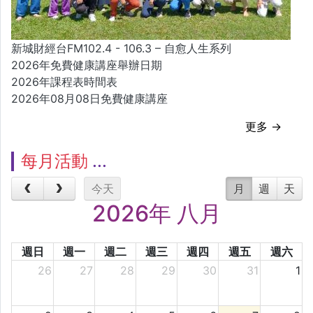
新城財經台FM102.4 - 106.3 – 自愈人生系列
2026年免費健康講座舉辦日期
2026年課程表時間表
2026年08月08日免費健康講座
更多 →
每月活動
今天
月
週
天
2026年 八月
週日
週一
週二
週三
週四
週五
週六
26
27
28
29
30
31
1