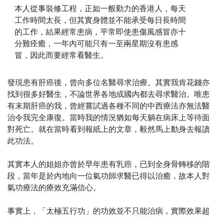
本人從事裝修工程，正如一般勤力的香港人，每天
工作時間太長，但其實身體並不能承受每日長時間
的工作，結果經常患病，平常即使患傷風感冒亦十
分難痊癒，一年內可能只有一至兩星期沒有患感
冒，因此而要經常看醫生。
發現患有肝癌後，曾向多位名醫尋求治療。其實我肯花錢亦
找到很多好醫生，不論世界各地或國內都去尋求醫治。唯患
有末期肝癌的我，曾經嘗試過各種不同的中西療法亦無法醫
治令我完全康復。當時我的情況猶如每天躺在病床上等待面
對死亡。就在當時看到報紙上的文章，毅然馬上動身去報讀
此功法。
其實本人的姐姐亦曾於早年患有乳癌，已到全身骨轉移的階
段，當年是於內地向一位氣功師求醫已得以治癒，故本人對
氣功療法的療效充滿信心。
事實上，「太極五行功」的功效並不只能治病，實際效果超