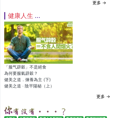
更多 →
健康人生
「服气辟穀」不是絕食
為何要服氣辟穀？
健美之道．煉養為主 (下)
健美之道 ‧ 陰平陽秘（上）
更多 →