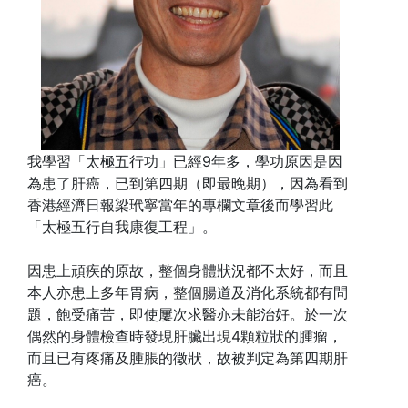
我學習「太極五行功」已經9年多，學功原因是因
為患了肝癌，已到第四期（即最晚期），因為看到
香港經濟日報梁玳寧當年的專欄文章後而學習此
「太極五行自我康復工程」。
因患上頑疾的原故，整個身體狀況都不太好，而且
本人亦患上多年胃病，整個腸道及消化系統都有問
題，飽受痛苦，即使屢次求醫亦未能治好。於一次
偶然的身體檢查時發現肝臟出現4顆粒狀的腫瘤，
而且已有疼痛及腫脹的徵狀，故被判定為第四期肝
癌。