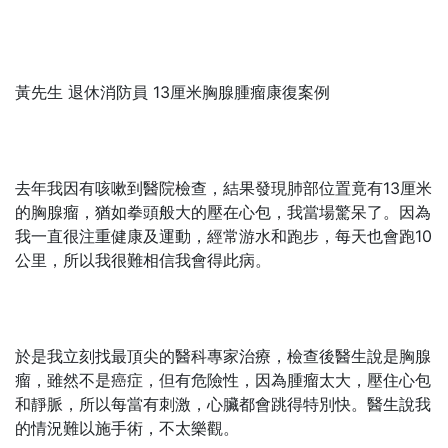
黃先生 退休消防員 13厘米胸腺腫瘤康復案例
去年我因有咳嗽到醫院檢查，結果發現肺部位置竟有13厘米
的胸腺瘤，猶如拳頭般大的壓在心包，我當場驚呆了。因為
我一直很注重健康及運動，經常游水和跑步，每天也會跑10
公里，所以我很難相信我會得此病。
於是我立刻找最頂尖的醫科專家治療，檢查後醫生說是胸腺
瘤，雖然不是癌症，但有危險性，因為腫瘤太大，壓住心包
和靜脈，所以每當有刺激，心臟都會跳得特別快。醫生說我
的情況難以施手術，不太樂觀。