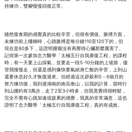
持煉功，雙腳慢慢回復正常。
雖然復食期的感覺真的比較辛苦，但很有價值。脈搏方面，
未煉功前上樓梯時，心跳脈搏是每分鐘110至120下的，但
現在是80多下，這證明腫瘤沒有再壓得心臟那麼厲害了。
記得第一次參加念力醫學「太極五行自我康復工程」的課程
時，有一天要上山採氣，並要走一段5-10分鐘的上坡路，儘
管我慢慢走，但還是感到像快要氣絕身亡般的辛苦，上到山
還要休息好久才恢復過來。但經過這次辟穀和5－6個月的
努力煉功後，我到過湖南的南岳衡山，以我的計算，當時行
到山腰約有3萬步，走了2至3小時多，但我竟覺得很輕鬆，
完全不覺有心跳加速或疲累的感覺，我真的非常滿意，這也
證明了念力醫學「太極五行自我康復工程」真的有成效。