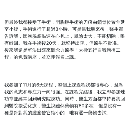
但最終我都接受了手術，開胸腔手術的刀痕由鎖骨位置伸延
至小腹，手術進行了超過8小時。可是當我醒來後，醫生卻
告訴我，因胸腺瘤黏連在心包上，風險太大，不能切除，唯
有縫回。我在手術後20天，就堅持出院，但醫生不批准。
後來我還是堅決出院來聽念力醫學「太極五行自我康復工
程」的免費講座，並立即報名上課。
我參加了11月的6天課程，整個上課過程我都很專心，因為
我的意志和專注力一向很強。在課程完結後，我立即參加煉
功堂並經常回到研究院煉功。同時，醫生方面都堅持要我回
到醫院接受化療，醫生說雖然藥物有60多種，但是沒有一
種是針對我的腫瘤使它縮小的，唯有逐一藥物去試。