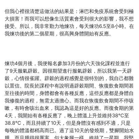
但我心裡很清楚這做法的結果是：淋巴和免疫系統會受到極
大損害！而我可以想像生活質素會受到很大的影響，我不想
接受。所以，我非常勤力地煉功，每天煉功6.5至8小時。在
我煉功後的第二個星期，很高興身體開始有反應。
煉功4個月後，我便報名參加3月份的六天強化課程並進行
了9天服氣辟穀。因很期望進行服氣辟穀，所以我第一天辟
穀，心情很雀躍。辟穀的過程感覺是很特別的，我自己都難
以置信。院長於課程中有說明過辟穀期間、恢復飲食期間甚
至往後的時間，身體都會有各種反應，這些反應都是身體自
我修復的過程，無需太過擔心。而我在恢復飲食期間不停咳
嗽，有時會咳出血來，我認為這是好的反應。而復食期的第
4天，我開始有各種反應了，晚上體溫上升並維持38℃至
38.8℃，而且持續了10天，但是身體沒有感到不適，只是
每晚的體溫都稍高而已。過了這10天的發燒期，雙腳開始水
腫，而且腫得很厲害，似大象腿一樣，維持了一星期，我堅