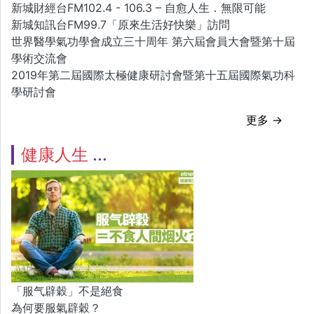
新城財經台FM102.4 - 106.3 – 自愈人生．無限可能
新城知訊台FM99.7「原來生活好快樂」訪問
世界醫學氣功學會成立三十周年 第六屆會員大會暨第十屆
學術交流會
2019年第二屆國際太極健康研討會暨第十五屆國際氣功科
學研討會
更多 →
健康人生
「服气辟穀」不是絕食
為何要服氣辟穀？