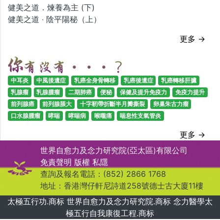
健美之道．煉養為主 (下)
健美之道 ‧ 陰平陽秘（上）
更多 →
中耳炎
中風後遺症
乳癌全身骨轉移
乳癌後遺症
乳癌轉移肝臟
乳腺瘤
乳腺腫瘤
二期肺癌
便秘
保健及提升免疫力
免疫力提升
前列腺癌
前列腺脹大
十字靭帶折斷半月瓣撕裂
卵巢朱古力瘤
口水腺腫瘤
哮喘
哮喘病
喉嚨痛
喘息性支氣管炎
更多 →
世界自愈力及念力研究院(亞太區)有限公司
免責聲明
版權
私隱
查詢及報名電話：(852) 2866 1768
地址：香港灣仔軒尼詩道258號德士古大廈11樓
太極五行功.商标 世界自愈力及念力研究院.商标 念力醫學太
極五行自我康復工程.商标