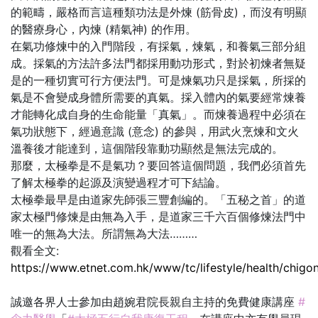
的範疇，嚴格而言這種類功法是外煉 (筋骨皮)，而沒有明顯
的醫療身心，內煉 (精氣神) 的作用。
在氣功修煉中的入門階段，有採氣，煉氣，和養氣三部分組
成。採氣的方法許多法門都採用動功形式，對於初煉者無疑
是的一種切實可行方便法門。可是煉氣功只是採氣，所採的
氣是不會變成身體所需要的真氣。採入體內的氣要經常煉養
才能轉化成自身的生命能量「真氣」。而煉養過程中必須在
氣功狀態下，經過意識 (意念) 的參與，用武火烹煉和文火
溫養後才能達到，這個階段靠動功顯然是無法完成的。
那麼，太極拳是不是氣功？要回答這個問題，我們必須首先
了解太極拳的起源及演變過程才可下結論。
太極拳最早是由道家先師張三豐創編的。「五秘之首」的道
家太極門修煉是由無為入手，是道家三千六百個修煉法門中
唯一的無為大法。所謂無為大法………
觀看全文:
https://www.etnet.com.hk/www/tc/lifestyle/health/chig
誠邀各界人士參加由趙婉君院長親自主持的免費健康講座
#