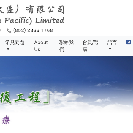
常見問題
About
聯絡我
會員/選
語言
Us
們
購