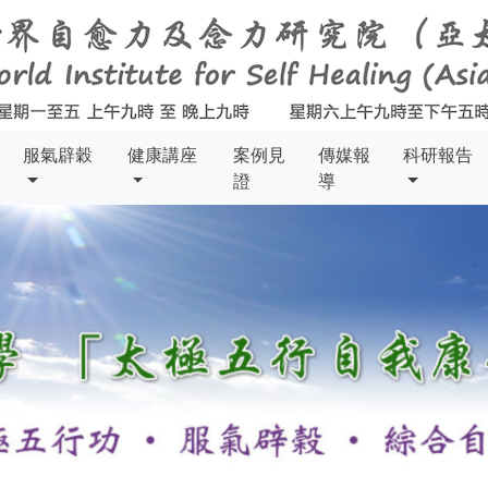
服氣辟穀
健康講座
案例見
傳媒報
科研報告
證
導