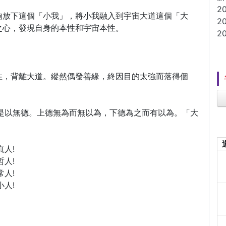
2
夠放下這個「小我」，將小我融入到宇宙大道這個「大
2
之心，發現自身的本性和宇宙本性。
2
性，背離大道。縱然偶發善緣，終因目的太強而落得個
是以無德。上德無為而無以為，下德為之而有以為。「大
人!
人!
人!
人!