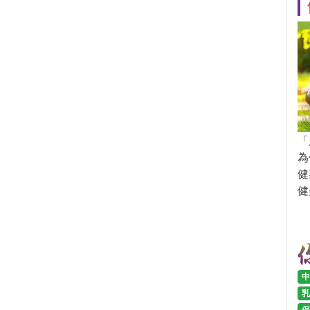
「
為
健
健
中
乳
保