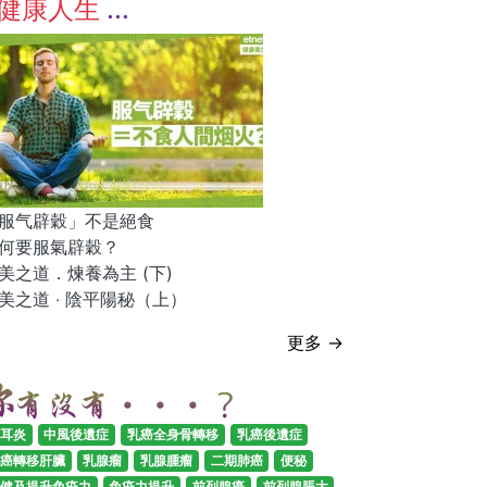
健康人生
服气辟穀」不是絕食
何要服氣辟穀？
美之道．煉養為主 (下)
美之道 ‧ 陰平陽秘（上）
更多 →
耳炎
中風後遺症
乳癌全身骨轉移
乳癌後遺症
癌轉移肝臟
乳腺瘤
乳腺腫瘤
二期肺癌
便秘
健及提升免疫力
免疫力提升
前列腺癌
前列腺脹大