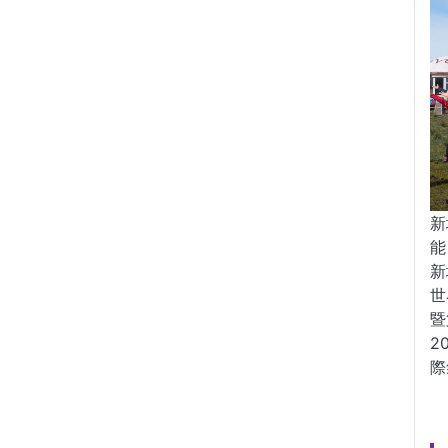
新
能
新
世
暨
2
際