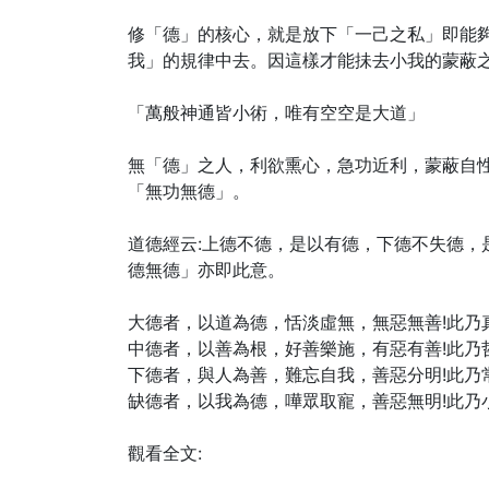
修「德」的核心，就是放下「一己之私」即能
我」的規律中去。因這樣才能抺去小我的蒙蔽
「萬般神通皆小術，唯有空空是大道」
無「德」之人，利欲熏心，急功近利，蒙蔽自
「無功無德」。
道德經云:上德不德，是以有德，下德不失德，
德無德」亦即此意。
大德者，以道為德，恬淡虛無，無惡無善!此乃真
中德者，以善為根，好善樂施，有惡有善!此乃哲
下德者，與人為善，難忘自我，善惡分明!此乃常
缺德者，以我為德，嘩眾取寵，善惡無明!此乃小
觀看全文: