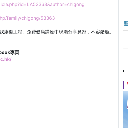
rticle.php?id=LA53363&author=chigong
.php/family/chigong/53363
課
自我康復工程」免費健康講座中現場分享見證，不容錯過。
book專頁
c.hk/