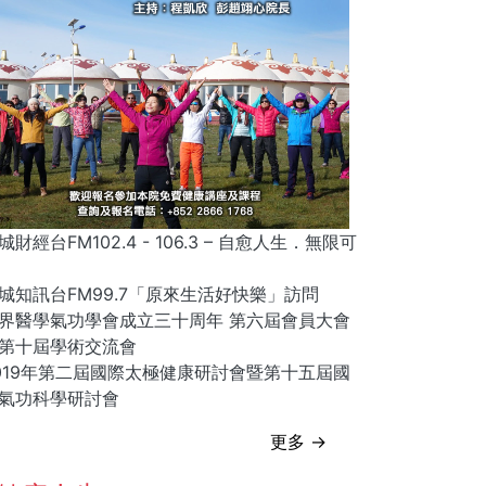
城財經台FM102.4 - 106.3 – 自愈人生．無限可
城知訊台FM99.7「原來生活好快樂」訪問
界醫學氣功學會成立三十周年 第六屆會員大會
第十屆學術交流會
019年第二屆國際太極健康研討會暨第十五屆國
氣功科學研討會
更多 →