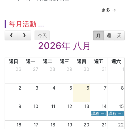
更多 →
每月活動
今天
月
週
天
2026年 八月
週日
週一
週二
週三
週四
週五
週六
26
27
28
29
30
31
1
2
3
4
5
6
7
8
9
10
11
12
13
14
15
課程 三天／六天 時
課程 三天
16
17
18
19
20
21
22