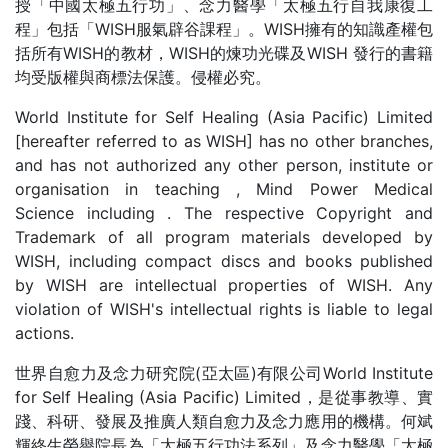
授「中國太極五行功」、念力醫學「太極五行自我康復工
程」包括「WISH服氣辟谷課程」。WISH擁有的知識產權包
括所有WISH的教材，WISH的煉功光碟及WISH 發行的書籍
均受版權與商標法保護。侵權必究。
World Institute for Self Healing (Asia Pacific) Limited
[hereafter referred to as WISH] has no other branches,
and has not authorized any other person, institute or
organisation in teaching , Mind Power Medical
Science including . The respective Copyright and
Trademark of all program materials developed by
WISH, including compact discs and books published
by WISH are intellectual properties of WISH. Any
violation of WISH's intellectual rights is liable to legal
actions.
世界自愈力及念力研究院(亞太區)有限公司World Institute
for Self Healing (Asia Pacific) Limited，是從事教導、實
踐、科研、發展及推廣人類自愈力及念力應用的機構。何斌
輝終生榮譽院長為「太極五行功法系列」及念力醫學「太極