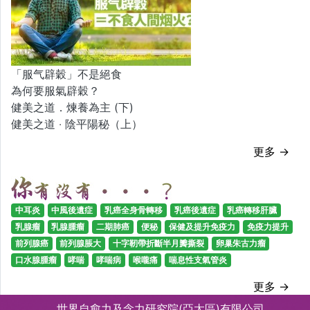
「服气辟穀」不是絕食
為何要服氣辟穀？
健美之道．煉養為主 (下)
健美之道 ‧ 陰平陽秘（上）
更多 →
中耳炎
中風後遺症
乳癌全身骨轉移
乳癌後遺症
乳癌轉移肝臟
乳腺瘤
乳腺腫瘤
二期肺癌
便秘
保健及提升免疫力
免疫力提升
前列腺癌
前列腺脹大
十字靭帶折斷半月瓣撕裂
卵巢朱古力瘤
口水腺腫瘤
哮喘
哮喘病
喉嚨痛
喘息性支氣管炎
更多 →
世界自愈力及念力研究院(亞太區)有限公司