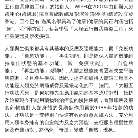
五行自我康復工程」的始創人。WISH在2001年由創辦人彭
趙翊心(趙婉君)院長兼總教練及彭浤晉(彭祖基)總監設立於
香港。至今已有 過萬名學員為了健康(健康的真正內涵包括
“身”、“心”兩方面)，藉著學習「太極五行自我康復工程」來
強身健體及康復疾病。
人類與生俱來都具有其基本的反應及適應能力，而「免疫功
能」、「自愈功能」、「再生功能」則是確保人體的機能維
持最佳狀態的基本功能。 當「免疫功能」、「自愈功
能」、「再生功能」減弱時，人體之機能便會逐漸失去平衡
與協調，並且產生疾病。因此，提昇和維持人體這三種基本
功能是人類免於病痛威脅及延緩老化的不二法門。「太極五
行功法系列」是何斌輝先生應用氣功的基本原理針對，抵抗
及治療現今不能用藥物醫治痊愈的慢性疾病，奇難頑疾及服
食葯物後對人類身體的長期副作用而於1988年始創的功
法。此功法是一套特別而快速有效的自愈系統方法，充分利
用人類本身擁有的自愈能力及念力潛能，去征服各種慢性疾
病及奇難頑疾，將偶然「奇蹟」變成「自然」現象。