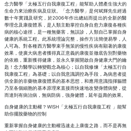
念力醫學「太極五行自我康復工程」能幫助人體產生強大的
生命力來治療疾病及症狀。「念力醫學」是何斌輝先生經過
數十年實踐及研究，於2006年作出總結而提出的全新的醫
學理念及康復體系，是人類主動掌控自身自愈力康復各種疾
病的核心途徑，是一種無藥害，無誤診，人類自己掌握自身
健康的系統工程。此系統理論完整，操作方法簡便易學，人
人可為。對各種西方醫學束手無策的慢性疾病有顯著的康復
效果，使廣大病患者獲得真正意義的康復並徹底告別對藥物
的依賴，重新獲得健康，並永久掌握開啟自身健康大門的鑰
匙！念力醫學以轉變觀念為核心；以自我修煉「太極五行自
我康復工程」為基礎；以自我意識調控為手段，為病患者提
供全新的非藥物康復體系的基本思想，和應用意識指揮軀體
乃至各個細胞的基本原理來直接而快速地改變身體病變，從
而達到有病治病，無病防病，強身健體，延年益壽的效果。
自身健康的主動權？WISH「太極五行自我康復工程 」能幫
助你擺脫藥物的控制
重新掌握自身健康的主動權迅速走上康復之路，而不是再無